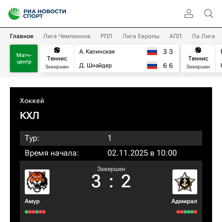
Главное
Лига Чемпионов
РПЛ
Лига Европы
АПЛ
Ла Лига
3
3
А. Калинская
Матч-
Теннис
Теннис
центр
6
6
Д. Шнайдер
Завершен
Завершен
Хоккей
КХЛ
Тур:
1
Время начала:
02.11.2025 в 10:00
Завершен
3
:
2
Амур
Адмирал