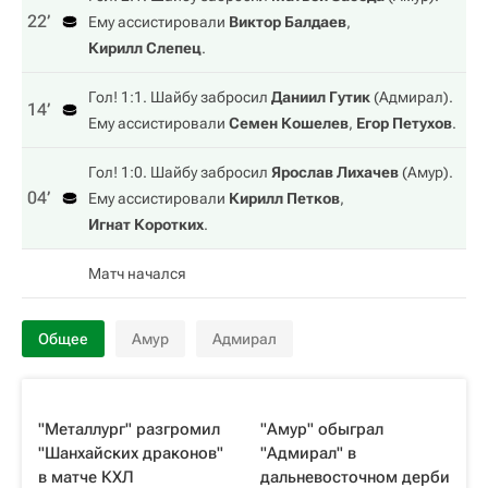
22‎’‎
Ему ассистировали
Виктор Балдаев
,
Кирилл Слепец
.
Гол! 1:1. Шайбу забросил
Даниил Гутик
(
Адмирал
).
14‎’‎
Ему ассистировали
Семен Кошелев
,
Егор Петухов
.
Гол! 1:0. Шайбу забросил
Ярослав Лихачев
(
Амур
).
04‎’‎
Ему ассистировали
Кирилл Петков
,
Игнат Коротких
.
Матч начался
Общее
Амур
Адмирал
"Металлург" разгромил
"Амур" обыграл
"Шанхайских драконов"
"Адмирал" в
в матче КХЛ
дальневосточном дерби