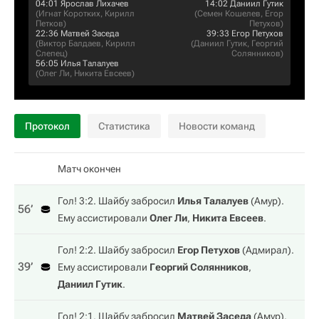
04:01
Ярослав Лихачев
14:02
Даниил Гутик
(
Игнат Коротких
,
Кирилл
(
Семен Кошелев
,
Егор
Петков
)
Петухов
)
22:36
Матвей Заседа
39:33
Егор Петухов
(
Виктор Балдаев
,
Кирилл
(
Даниил Гутик
,
Георгий
Слепец
)
Солянников
)
56:05
Илья Талалуев
(
Олег Ли
,
Никита Евсеев
)
Протокол
Статистика
Новости команд
Матч окончен
Гол! 3:2. Шайбу забросил
Илья Талалуев
(
Амур
).
56‎’‎
Ему ассистировали
Олег Ли
,
Никита Евсеев
.
Гол! 2:2. Шайбу забросил
Егор Петухов
(
Адмирал
).
39‎’‎
Ему ассистировали
Георгий Солянников
,
Даниил Гутик
.
Гол! 2:1. Шайбу забросил
Матвей Заседа
(
Амур
).