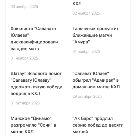
КХЛ
03 ноября 2025
02 ноября 2025
Хоккеиста "Салавата
Гальченюк пропустит
Юлаева"
ближайшие матчи
дисквалифицировали
"Амура"
на один матч
01 ноября 2025
01 ноября 2025
Шатаут Вязового помог
"Салават Юлаев"
"Салавату Юлаеву"
обыграл "Адмирал" в
одержать пятую победу
домашнем матче КХЛ
подряд в КХЛ
29 октября 2025
31 октября 2025
Минское "Динамо"
"Ак Барс" продлил
разгромило "Сочи" в
серию побед до десяти
матче КХЛ
матчей