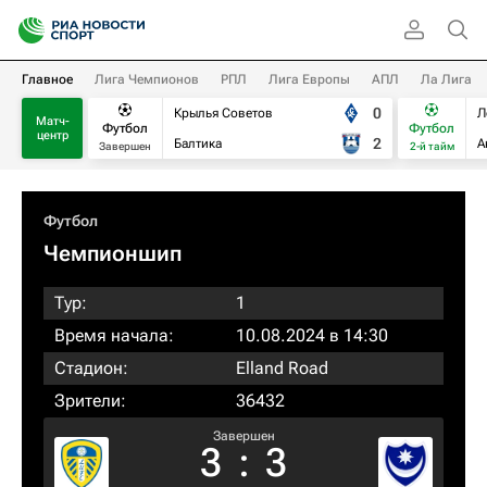
Главное
Лига Чемпионов
РПЛ
Лига Европы
АПЛ
Ла Лига
0
Крылья Советов
Л
Матч-
Футбол
Футбол
центр
2
Балтика
А
Завершен
2-й тайм
Футбол
Чемпионшип
Тур:
1
Время начала:
10.08.2024 в 14:30
Стадион:
Elland Road
Зрители:
36432
Завершен
3
:
3