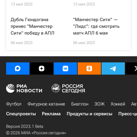
13 мая 2023
12 мая 2023
Дубль Гюндогана
"Манчестер Сити" —
принес "Манчестер
"Лидс": где смотреть
Сити" победу в АПЛ
матч АПЛ 6 мая
06 мая 2023
06 мая 2023
Футбол
Фигурное катание
Биатлон
ЗОЖ
Хоккей
Ав
Спецпроекты
Реклама
Продукты и сервисы
Пресс-ц
Версия 2023.1 Beta
© 2026 МИА «Россия сегодня»