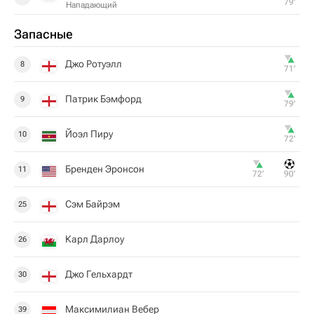
79‎’‎
Нападающий
Запасные
Джо Ротуэлл
8
71‎’‎
Патрик Бэмфорд
9
79‎’‎
Йоэл Пиру
10
72‎’‎
Бренден Эронсон
11
72‎’‎
90‎’‎
Сэм Байрэм
25
Карл Дарлоу
26
Джо Гельхардт
30
Максимилиан Вебер
39