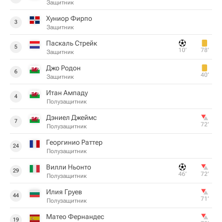
Защитник
Хуниор Фирпо
3
Защитник
Паскаль Стрейк
5
10‎’‎
78‎’‎
Защитник
Джо Родон
6
40‎’‎
Защитник
Итан Ампаду
4
Полузащитник
Дэниел Джеймс
7
72‎’‎
Полузащитник
Георгинио Раттер
24
Полузащитник
Вилли Ньонто
29
46‎’‎
72‎’‎
Полузащитник
Илия Груев
44
71‎’‎
Полузащитник
Матео Фернандес
19