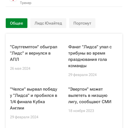
Тренер
Общее
Лидс Юнайтед
Портсмут
"Саутгемптон" обыграл
Фанат "Лидса" упал с
"Лидс" и вернулся в
трибуны во время
АПЛ
празднования гола
команды
26 мая 2024
29 февраля 2024
"Челси" вырвал победу
"Эвертон" может
у "Лидса" и пробился в
вылететь в низшую
1/4 финала Кубка
лигу, сообщают СМИ
Англии
18 ноября 2023
29 февраля 2024