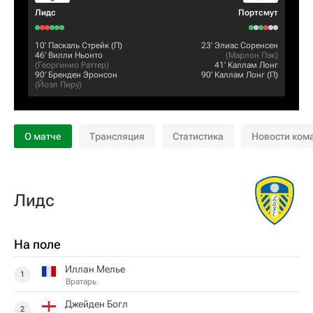
Лидс
Пoртсмут
10‎’‎
Паскаль Стрейк
(П)
23‎’‎
Элиас Соренсен
46‎’‎
Вилли Ньонто
(
Марлон Пэк
)
(
Георгинио Раттер
)
41‎’‎
Каллам Лонг
90‎’‎
Бренден Эронсон
90‎’‎
Каллам Лонг
(П)
(
Йоэл Пиру
)
О матче
Трансляция
Статистика
Новости ком
Лидс
На поле
Иллан Мелье
1
Вратарь
Джейден Богл
2