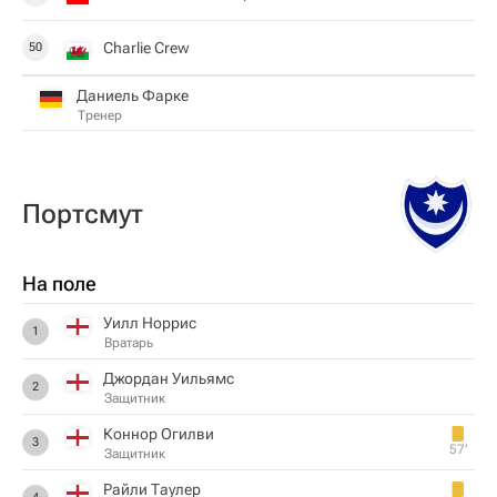
Charlie Crew
50
Даниель Фарке
Тренер
Пoртсмут
На поле
Уилл Норрис
1
Вратарь
Джордан Уильямс
2
Защитник
Коннор Огилви
3
57‎’‎
Защитник
Райли Таулер