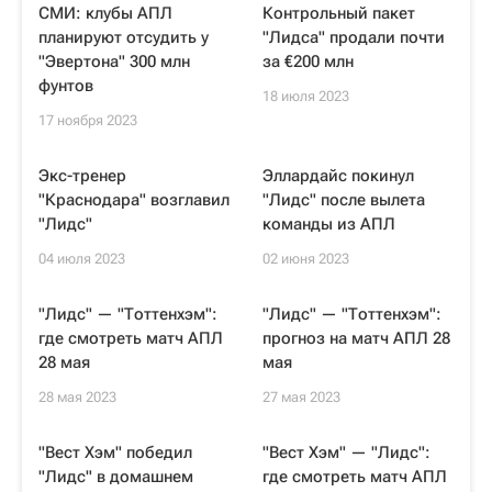
СМИ: клубы АПЛ
Контрольный пакет
планируют отсудить у
"Лидса" продали почти
"Эвертона" 300 млн
за €200 млн
фунтов
18 июля 2023
17 ноября 2023
Экс-тренер
Эллардайс покинул
"Краснодара" возглавил
"Лидс" после вылета
"Лидс"
команды из АПЛ
04 июля 2023
02 июня 2023
"Лидс" — "Тоттенхэм":
"Лидс" — "Тоттенхэм":
где смотреть матч АПЛ
прогноз на матч АПЛ 28
28 мая
мая
28 мая 2023
27 мая 2023
"Вест Хэм" победил
"Вест Хэм" — "Лидс":
"Лидс" в домашнем
где смотреть матч АПЛ