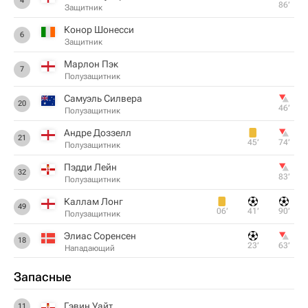
4
86‎’‎
Защитник
Конор Шонесси
6
Защитник
Марлон Пэк
7
Полузащитник
Самуэль Силвера
20
46‎’‎
Полузащитник
Андре Доззелл
21
45‎’‎
74‎’‎
Полузащитник
Пэдди Лейн
32
83‎’‎
Полузащитник
Каллам Лонг
49
06‎’‎
41‎’‎
90‎’‎
Полузащитник
Элиас Соренсен
18
23‎’‎
63‎’‎
Нападающий
Запасные
Гэвин Уайт
11