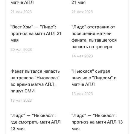
матче АПЛ
21 мая
21 мая 2023
21 мая 2023
"Вест Хэм" — "Лидс":
"Лидс" отстранил от
прогноз на матч АПЛ 21
посещения матчей
мая
фаната, пытавшегося
напасть на тренера
20 мая 2023
14 мая 2023
Фанат пытался напасть
"Ньюкасл" сыграл
на тренера "Ньюкасла"
вничью с "Лидсом" в
во время матча АПЛ,
матче АПЛ
пишут СМИ
13 мая 2023
13 мая 2023
"Лидс" — "Ньюкасл":
"Лидс" — "Ньюкасл":
где смотреть матч АПЛ
прогноз на матч АПЛ 13
13 мая
мая