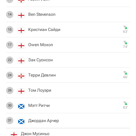
Ben Stevenson
14
Кристиан Сайди
15
63‎’‎
Owen Moxon
17
74‎’‎
Зак Суонсон
22
Терри Девлин
24
46‎’‎
Том Лоуэри
26
Мэтт Ритчи
30
83‎’‎
Джордан Арчер
31
Джон Мусиньо