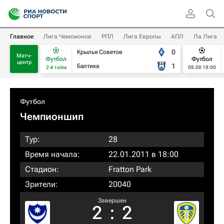
Главное
Лига Чемпионов
РПЛ
Лига Европы
АПЛ
Ла Лига
0
Крылья Советов
Матч-
Футбол
Футбол
центр
1
Балтика
2-й тайм
08.08 18:00
Футбол
Чемпионшип
Тур:
28
Время начала:
22.01.2011 в 18:00
Стадион:
Fratton Park
Зрители:
20040
Завершен
2
:
2