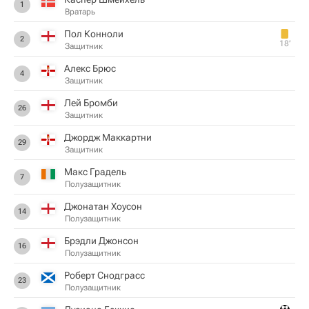
1
Вратарь
Пол Конноли
2
18‎’‎
Защитник
Алекс Брюс
4
Защитник
Лей Бромби
26
Защитник
Джордж Маккартни
29
Защитник
Макс Градель
7
Полузащитник
Джонатан Хоусон
14
Полузащитник
Брэдли Джонсон
16
Полузащитник
Роберт Снодграсс
23
Полузащитник