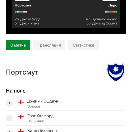
Пoртсмут
Лидс
26‎’‎
Джоэл Уорд
47‎’‎
Лусиано Беккио
61‎’‎
Джон Утака
63‎’‎
Дэйвид Сомма
О матче
Трансляция
Статистика
Пoртсмут
На поле
Джейми Эшдаун
1
Вратарь
Грэг Халфорд
2
Защитник
Карл Дикинсон