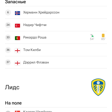
Запасные
Херманн Хрейдарссон
6
Надир Чифтчи
24
Рикардо Роша
33
54‎’‎
85‎’‎
Том Килби
36
Дэррил Флэван
37
Лидс
На поле
Каспер Шмейхель