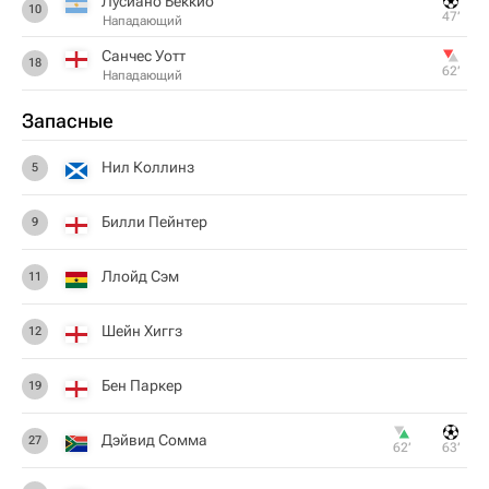
Лусиано Беккио
10
47‎’‎
Нападающий
Санчес Уотт
18
62‎’‎
Нападающий
Запасные
Нил Коллинз
5
Билли Пейнтер
9
Ллойд Сэм
11
Шейн Хиггз
12
Бен Паркер
19
Дэйвид Сомма
27
62‎’‎
63‎’‎