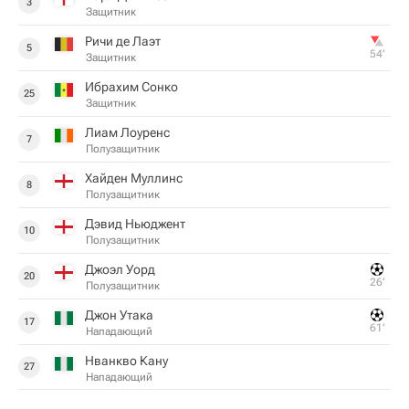
3
Защитник
Ричи де Лаэт
5
54‎’‎
Защитник
Ибрахим Сонко
25
Защитник
Лиам Лоуренс
7
Полузащитник
Хайден Муллинс
8
Полузащитник
Дэвид Ньюджент
10
Полузащитник
Джоэл Уорд
20
26‎’‎
Полузащитник
Джон Утака
17
61‎’‎
Нападающий
Нванкво Кану
27
Нападающий