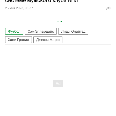
системе мужского клуба АПЛ
2 июня 2023, 08:57
Футбол
Сэм Эллардайс
Лидс Юнайтед
Хави Грасия
Джесси Марш