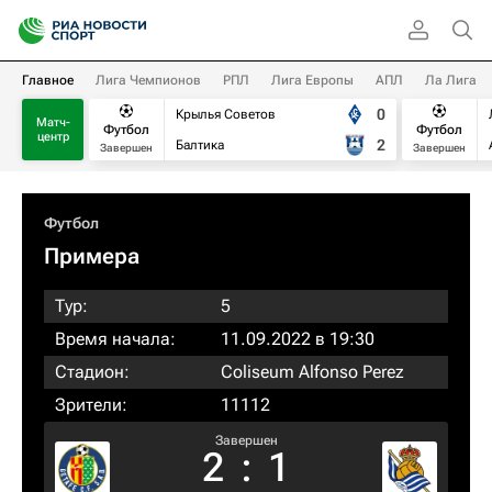
Главное
Лига Чемпионов
РПЛ
Лига Европы
АПЛ
Ла Лига
0
Крылья Советов
Матч-
Футбол
Футбол
центр
2
Балтика
Завершен
Завершен
Футбол
Примера
Тур:
5
Время начала:
11.09.2022 в 19:30
Стадион:
Coliseum Alfonso Perez
Зрители:
11112
Завершен
2
:
1