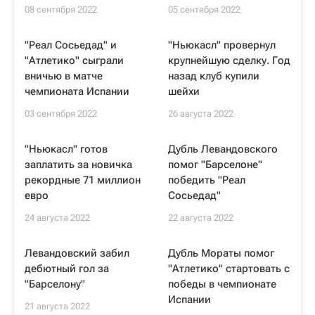
08 сентября 2022
05 сентября 2022
"Реал Сосьедад" и
"Ньюкасл" провернул
"Атлетико" сыграли
крупнейшую сделку. Год
вничью в матче
назад клуб купили
чемпионата Испании
шейхи
03 сентября 2022
26 августа 2022
"Ньюкасл" готов
Дубль Левандовского
заплатить за новичка
помог "Барселоне"
рекордные 71 миллион
победить "Реал
евро
Сосьедад"
24 августа 2022
22 августа 2022
Левандовский забил
Дубль Мораты помог
дебютный гол за
"Атлетико" стартовать с
"Барселону"
победы в чемпионате
Испании
21 августа 2022