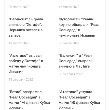
20 марта 2022
18 марта 2022
"Валенсия" сыграла
Футболисты "Реала"
вничью с "Хетафе",
крупно обыграли "Реал
Черышев остался в
Сосьедад" в
запасе
чемпионате Испании
13 марта 2022
06 марта 2022
"Атлетико" вырвал
"Валенсия" и "Реал
победу у "Хетафе" в
Сосьедад" сыграли
матче чемпионата
вничью в Ла Лиге
Испании
06 февраля 2022
13 февраля 2022
"Бетис" разгромил
"Атлетико" уступил
"Реал Сосьедад" в
"Реал Сосьедад" в
матче 1/4 финала Кубка
матче 1/8 финала Кубка
Испании
Испании