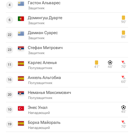
Гастон Альварес
4
Защитник
Домингуш Дуарте
6
90‎’‎
Защитник
Дамиан Суарес
22
86‎’‎
Защитник
Стефан Митрович
23
Защитник
Карлес Аленья
11
41‎’‎
48‎’‎
70‎’‎
Полузащитник
Анхель Альгобиа
16
60‎’‎
Полузащитник
Неманья Максимович
20
Полузащитник
Энес Унал
10
45‎’‎
Нападающий
Борха Майораль
19
70‎’‎
Нападающий