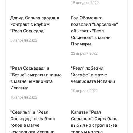
15 августа 2022
Давид Сильва продлил
Гол Обамеянга
контракт с клубом
позволил "Барселоне"
"Реал Сосьедад"
обыграть "Реал
Сосьедад" в матче
30 апреля 2022
Примеры
22 апреля 2022
"Реал Сосьедад" и
"Реал" победил
"Бетис" сыграли вничью
"Хетафе" в матче
в матче чемпионата
чемпионата Испании
Испании
10 апреля 2022
16 апреля 2022
"Севилья" и "Реал
Капитан "Реал
Сосьедад" не забили
Сосьедад" Оярсабаль
голов в матче
выбыл из строя из-за
чемпионата Испании
травмы колена