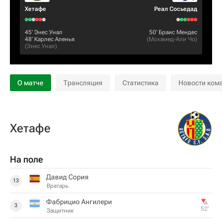
Хетафе
Реал Сосьедад
45‎’‎
Энес Унал
50‎’‎
Браис Мендес
48‎’‎
Карлес Аленья
(
Мохамед-Али Чо
)
(
Энес Унал
)
О матче
Трансляция
Статистика
Новости ком
Хетафе
На поле
Давид Сория
13
Вратарь
Фабрицио Ангилери
3
52‎’‎
Защитник