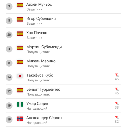
Айхен Муньос
3
Защитник
Игор Субельдия
5
Защитник
Хон Пачеко
20
Защитник
Мартин Субименди
4
Полузащитник
Микель Мерино
8
Полузащитник
Такэфуса Кубо
14
46‎’‎
Полузащитник
Беньят Туррьентес
22
46‎’‎
Полузащитник
Умар Садик
19
38‎’‎
Нападающий
Александер Сёрлот
19
82‎’‎
Нападающий