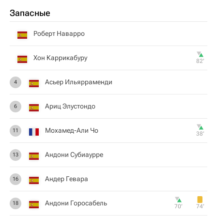
Запасные
Роберт Наварро
Хон Каррикабуру
82‎’‎
Асьер Ильярраменди
4
Ариц Элустондо
6
Мохамед-Али Чо
11
38‎’‎
Андони Субиаурре
13
Андер Гевара
16
Андони Горосабель
18
70‎’‎
74‎’‎