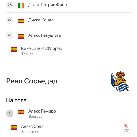
Джон-Патрик Финн
26
Диего Конде
27
Алекс Ревуельта
31
Кике Санчес Флорес
Тренер
Реал Сосьедад
На поле
Алекс Ремиро
1
Вратарь
Алекс Сола
70‎’‎
Защитник