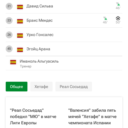
Давид Сильва
21
46‎’‎
Браис Мендес
23
46‎’‎
50‎’‎
Урко Гонсалес
26
Эгойц Арана
45
Иманоль Альгуасиль
Тренер
Общее
Хетафе
Реал Сосьедад
"Реал Сосьедад"
"Валенсия" забила пять
победил "МЮ" в матче
мячей "Хетафе" в матче
Лиги Европы
чемпионата Испании