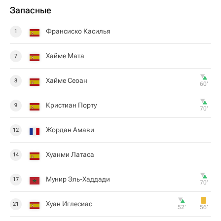
Запасные
Франсиско Касилья
1
Хайме Мата
7
Хайме Сеоан
8
60‎’‎
Кристиан Порту
9
70‎’‎
Жордан Амави
12
Хуанми Латаса
14
Мунир Эль-Хаддади
17
70‎’‎
Хуан Иглесиас
21
52‎’‎
56‎’‎