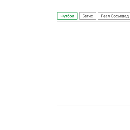
Футбол
Бетис
Реал Сосьедад