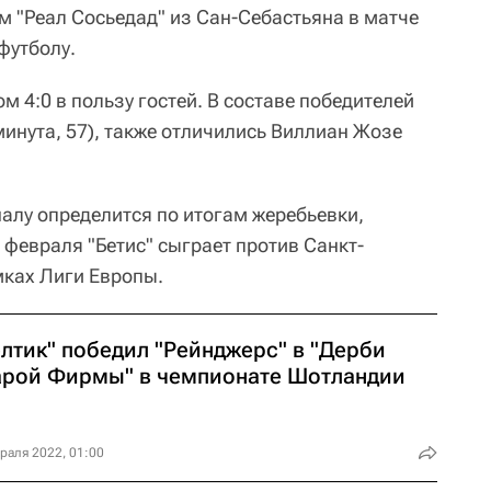
м "Реал Сосьедад" из Сан-Себастьяна в матче
футболу.
м 4:0 в пользу гостей. В составе победителей
инута, 57), также отличились Виллиан Жозе
налу определится по итогам жеребьевки,
7 февраля "Бетис" сыграет против Санкт-
мках Лиги Европы.
елтик" победил "Рейнджерс" в "Дерби
арой Фирмы" в чемпионате Шотландии
раля 2022, 01:00