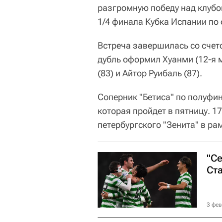
разгромную победу над клубо
1/4 финала Кубка Испании по 
Встреча завершилась со счето
дубль оформил Хуанми (12-я м
(83) и Айтор Руибаль (87).
Соперник "Бетиса" по полуфи
которая пройдет в пятницу. 1
петербургского "Зенита" в ра
"С
Ст
3 фев