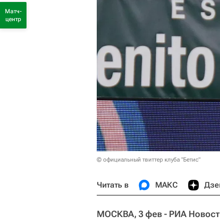
Матч-
центр
© официальный твиттер клуба "Бетис"
Читать в
МАКС
Дзе
МОСКВА, 3 фев - РИА Новост