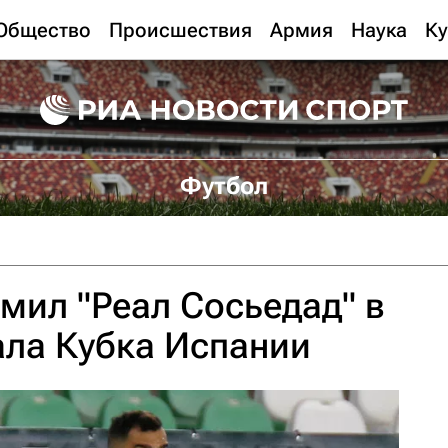
Общество
Происшествия
Армия
Наука
Ку
Футбол
омил "Реал Сосьедад" в
ала Кубка Испании