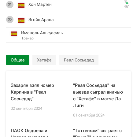
Хон Мартен
31
46‎’‎
Эгойц Арана
35
Иманоль Альгуасиль
Тренер
Общее
Хетафе
Реал Сосьедад
Захарян взял номер
"Реал Сосьедад" на
Карпина в "Реал
выезде сыграл вничью
Сосьедад"
с "Хетафе" в матче Ла
Лиги
02 сентября 2024
01 сентября 2024
ПАОК Оздоева и
"Тоттенхэм" сыграет с