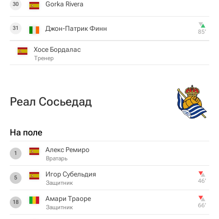
Gorka Rivera
30
Джон-Патрик Финн
31
85‎’‎
Хосе Бордалас
Тренер
Реал Сосьедад
На поле
Алекс Ремиро
1
Вратарь
Игор Субельдия
5
46‎’‎
Защитник
Амари Траоре
18
66‎’‎
Защитник