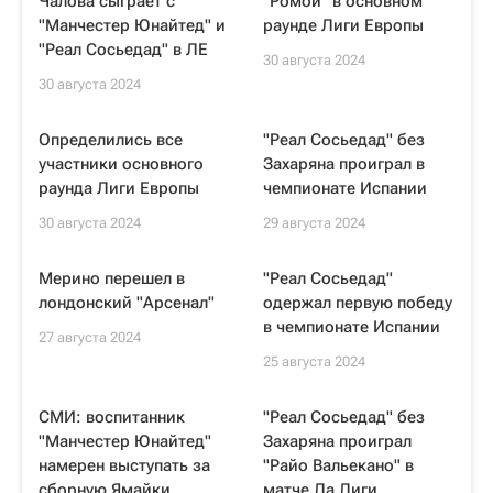
Чалова сыграет с
"Ромой" в основном
"Манчестер Юнайтед" и
раунде Лиги Европы
"Реал Сосьедад" в ЛЕ
30 августа 2024
30 августа 2024
Определились все
"Реал Сосьедад" без
участники основного
Захаряна проиграл в
раунда Лиги Европы
чемпионате Испании
30 августа 2024
29 августа 2024
Мерино перешел в
"Реал Сосьедад"
лондонский "Арсенал"
одержал первую победу
в чемпионате Испании
27 августа 2024
25 августа 2024
СМИ: воспитанник
"Реал Сосьедад" без
"Манчестер Юнайтед"
Захаряна проиграл
намерен выступать за
"Райо Вальекано" в
сборную Ямайки
матче Ла Лиги