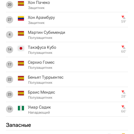
Хон Пачеко
20
Защитник
Хон Арамбуру
27
59‎’‎
Защитник
Мартин Субименди
4
Полузащитник
Такэфуса Кубо
14
60‎’‎
Полузащитник
Серхио Гомес
17
Полузащитник
Беньят Туррьентес
22
Полузащитник
Браис Мендес
23
28‎’‎
Полузащитник
Умар Садик
19
66‎’‎
Нападающий
Запасные