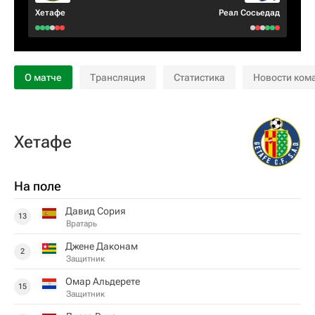
Хетафе
Реал Сосьедад
О матче
Трансляция
Статистика
Новости ком
Хетафе
На поле
Давид Сория
13
Вратарь
Джене Даконам
2
Защитник
Омар Альдерете
15
Защитник