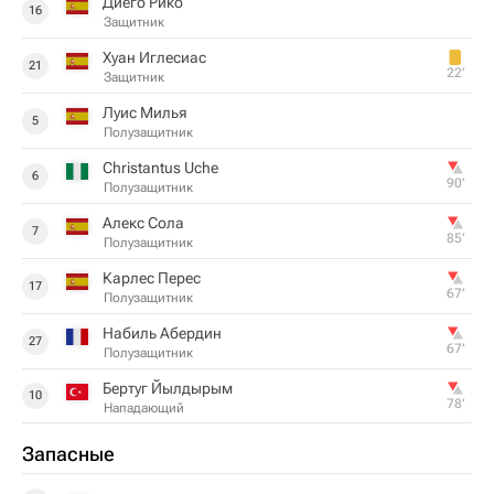
Диего Рико
16
Защитник
Хуан Иглесиас
21
22‎’‎
Защитник
Луис Милья
5
Полузащитник
Christantus Uche
6
90‎’‎
Полузащитник
Алекс Сола
7
85‎’‎
Полузащитник
Карлес Перес
17
67‎’‎
Полузащитник
Набиль Абердин
27
67‎’‎
Полузащитник
Бертуг Йылдырым
10
78‎’‎
Нападающий
Запасные