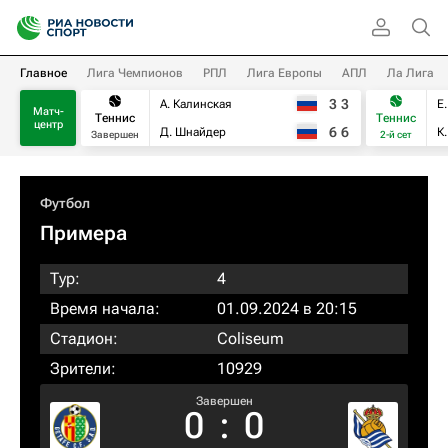
Главное
Лига Чемпионов
РПЛ
Лига Европы
АПЛ
Ла Лига
3
3
А. Калинская
Е
Матч-
Теннис
Теннис
центр
6
6
Д. Шнайдер
К
Завершен
2-й сет
Футбол
Примера
Тур:
4
Время начала:
01.09.2024 в 20:15
Стадион:
Coliseum
Зрители:
10929
Завершен
0
:
0