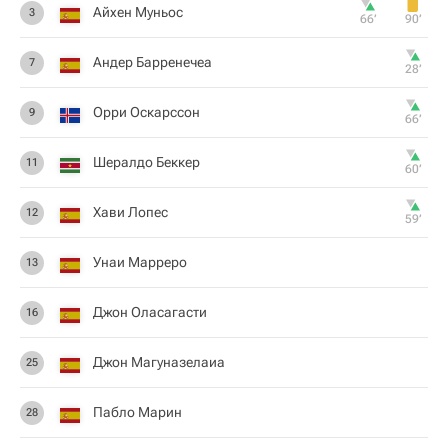
Айхен Муньос
3
66‎’‎
90‎’‎
Андер Барренечеа
7
28‎’‎
Орри Оскарссон
9
66‎’‎
Шералдо Беккер
11
60‎’‎
Хави Лопес
12
59‎’‎
Унаи Марреро
13
Джон Оласагасти
16
Джон Магуназелаиа
25
Пабло Марин
28