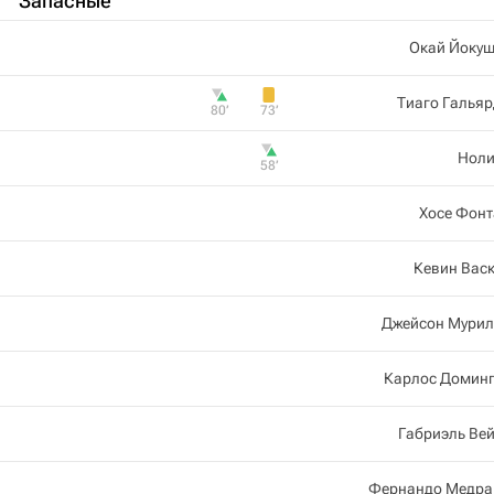
Запасные
Окай Йокуш
Тиаго Галья
80‎’‎
73‎’‎
Hoли
58‎’‎
Хосе Фонт
Кевин Вас
Джейсон Мурил
Карлос Доминг
Габриэль Ве
Фернандо Медра