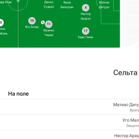
дер Исак
Денис
Фран
Матиас
Суарес
Бельтран
Дитуро
4
Нестор
Араухо
10
0
11
Яго Аспас
ель
Франко
17
абаль
Черви
Хави Галан
Сельта
На поле
Матиас Диту
Врат
Уго Мал
Защит
Нестор Ара