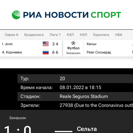
Серия А
Бундеслига
Лига 1
КХЛ
НХЛ
Евролига
НБА
3
4
I. Jovic
Кельн
Футбол
6
6
А. Корнеева
Реал Сосьедад
Завершен
Тур:
20
Время начала:
08.01.2022 в 18:15
Стадион:
Reale Seguros Stadium
Зрители:
27938 (Due to the Coronavirus out
Завершен
1
:
0
Сельта