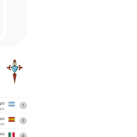
ро
1
арь
ьо
2
ник
ухо
4