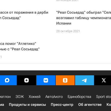
пасся от поражения в дерби
"Реал Сосьедад" обыграл "Сель
л Сосьедад"
возглавил таблицу чемпионата
Испании
1
28 октября 2021
са помог "Атлетико"
чью с "Реал Сосьедад"
21
иатлон
ЗОЖ
Хоккей
Авто/мото
Единоборства
Sport sto
ма
Продукты и сервисы
Пресс-центр
Об агентстве
Ко