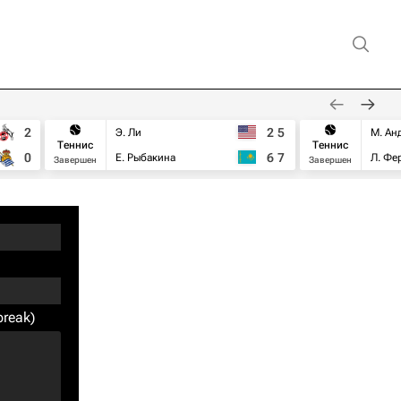
2
2
5
Э. Ли
М. Ан
Теннис
Теннис
0
6
7
Е. Рыбакина
Л. Фе
Завершен
Завершен
break)