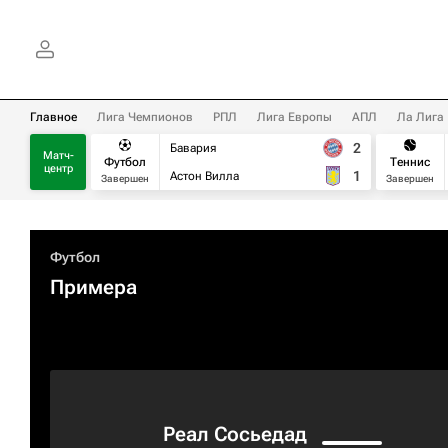
Главное
Лига Чемпионов
РПЛ
Лига Европы
АПЛ
Ла Лига
2
Бавария
Матч-
Футбол
Теннис
центр
1
Астон Вилла
Завершен
Завершен
Футбол
Примера
Реал Сосьедад