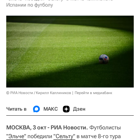
Испании по футболу
© РИА Новости / Кирилл Каллиников
Перейти в медиабанк
Читать в
МАКС
Дзен
МОСКВА, 3 окт - РИА Новости.
Футболисты
"Эльче"
победили
"Сельту"
в матче 8-го тура