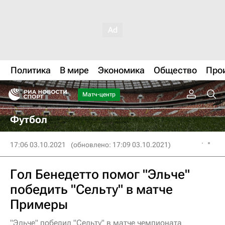
Политика
В мире
Экономика
Общество
Про
Матч-центр
Футбол
17:06 03.10.2021
(обновлено: 17:09 03.10.2021)
Гол Бенедетто помог "Эльче"
победить "Сельту" в матче
Примеры
"Эльче" победил "Сельту" в матче чемпионата