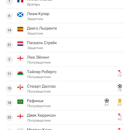
1
Вратарь
Лиам Купер
6
Защитник
Диего Льоренте
14
Защитник
Паскаль Стрейк
21
Защитник
Люк Эйлинг
2
Полузащитник
Тайлер Робертс
11
75‎’‎
Полузащитник
Стюарт Даллас
15
78‎’‎
Полузащитник
Рафинья
18
84‎’‎
85‎’‎
Полузащитник
Джек Харрисон
22
46‎’‎
Полузащитник
Матеуш Клих