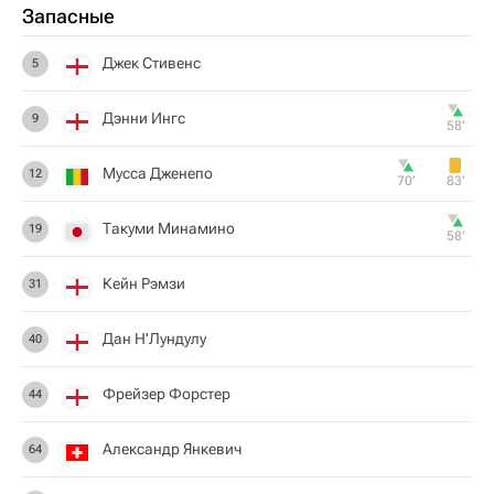
Запасные
Джек Стивенс
5
Дэнни Ингс
9
58‎’‎
Мусса Дженепо
12
70‎’‎
83‎’‎
Такуми Минамино
19
58‎’‎
Кейн Рэмзи
31
Дан Н'Лундулу
40
Фрейзер Форстер
44
Александр Янкевич
64