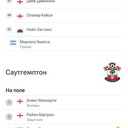
Джек Дженкинс
47
Оливер Кейси
49
Найл Хаггинс
52
Марсело Бьелса
Тренер
Саутгемптон
На поле
Алекс Маккарти
1
Вратарь
Райан Бертран
3
Защитник