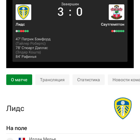
Завершен
3
:
0
Лидс
Саутгемптон
47‎’‎
Патрик Бэмфорд
(
Тайлер Робертс
)
78‎’‎
Стюарт Даллас
(
Элдер Кошта
)
84‎’‎
Рафинья
О матче
Трансляция
Статистика
Новости ком
Лидс
На поле
Иллан Мелье