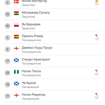
Янник Вестергор
4
26‎’‎
Защитник
Мохаммед Салису
22
Защитник
Ян Беднарек
35
Защитник
Ориоль Ромеу
6
70‎’‎
Полузащитник
Джеймс Уорд-Проуз
8
Полузащитник
Стюарт Армстронг
17
Полузащитник
Натан Телла
23
58‎’‎
Полузащитник
Че Адамс
10
Нападающий
Натан Редмонд
11
58‎’‎
Нападающий