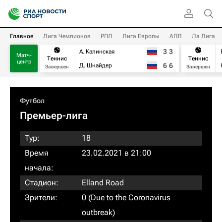
Главное
Лига Чемпионов
РПЛ
Лига Европы
АПЛ
Ла Лига
3
3
А. Калинская
Матч-
Теннис
Теннис
центр
6
6
Д. Шнайдер
Завершен
Завершен
Футбол
Премьер-лига
Тур:
18
Время
23.02.2021 в 21:00
начала:
Стадион:
Elland Road
Зрители:
0 (Due to the Coronavirus
outbreak)