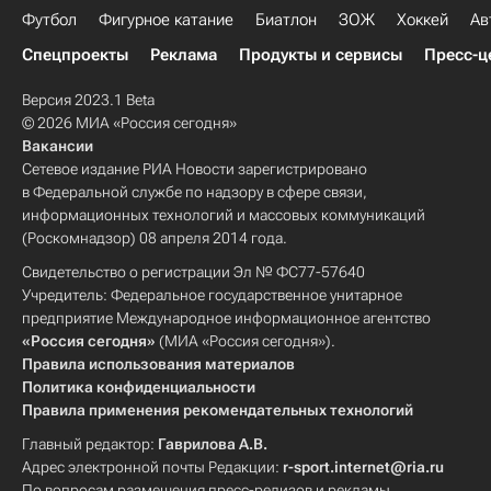
Футбол
Фигурное катание
Биатлон
ЗОЖ
Хоккей
Ав
Спецпроекты
Реклама
Продукты и сервисы
Пресс-ц
Версия 2023.1 Beta
© 2026 МИА «Россия сегодня»
Вакансии
Сетевое издание РИА Новости зарегистрировано
в Федеральной службе по надзору в сфере связи,
информационных технологий и массовых коммуникаций
(Роскомнадзор) 08 апреля 2014 года.
Свидетельство о регистрации Эл № ФС77-57640
Учредитель: Федеральное государственное унитарное
предприятие Международное информационное агентство
«Россия сегодня»
(МИА «Россия сегодня»).
Правила использования материалов
Политика конфиденциальности
Правила применения рекомендательных технологий
Главный редактор:
Гаврилова А.В.
Адрес электронной почты Редакции:
r-sport.internet@ria.ru
По вопросам размещения пресс-релизов и рекламы