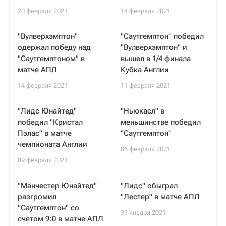
20 февраля 2021
14 февраля 2021
"Вулверхэмптон"
"Саутгемптон" победил
одержал победу над
"Вулверхэмптон" и
"Саутгемптоном" в
вышел в 1/4 финала
матче АПЛ
Кубка Англии
14 февраля 2021
11 февраля 2021
"Лидс Юнайтед"
"Ньюкасл" в
победил "Кристал
меньшинстве победил
Пэлас" в матче
"Саутгемптон"
чемпионата Англии
06 февраля 2021
09 февраля 2021
"Манчестер Юнайтед"
"Лидс" обыграл
разгромил
"Лестер" в матче АПЛ
"Саутгемптон" со
31 января 2021
счетом 9:0 в матче АПЛ