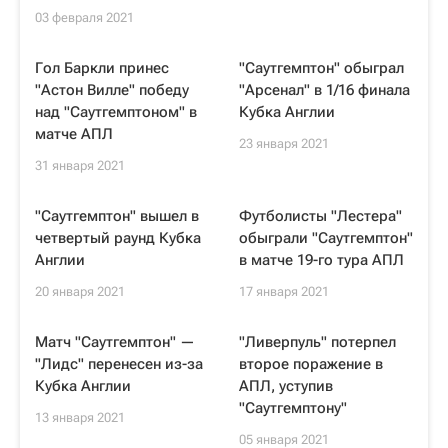
03 февраля 2021
Гол Баркли принес
"Саутгемптон" обыграл
"Астон Вилле" победу
"Арсенал" в 1/16 финала
над "Саутгемптоном" в
Кубка Англии
матче АПЛ
23 января 2021
31 января 2021
"Саутгемптон" вышел в
Футболисты "Лестера"
четвертый раунд Кубка
обыграли "Саутгемптон"
Англии
в матче 19-го тура АПЛ
20 января 2021
17 января 2021
Матч "Саутгемптон" —
"Ливерпуль" потерпел
"Лидс" перенесен из-за
второе поражение в
Кубка Англии
АПЛ, уступив
"Саутгемптону"
13 января 2021
05 января 2021