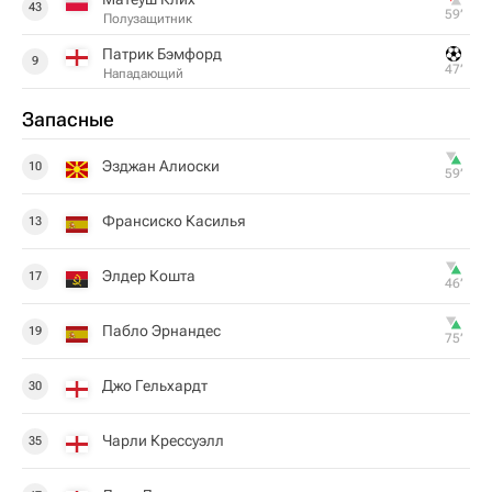
43
59‎’‎
Полузащитник
Патрик Бэмфорд
9
47‎’‎
Нападающий
Запасные
Эзджан Алиоски
10
59‎’‎
Франсиско Касилья
13
Элдер Кошта
17
46‎’‎
Пабло Эрнандес
19
75‎’‎
Джо Гельхардт
30
Чарли Крессуэлл
35