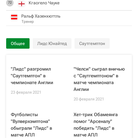
Кгаогело Чауке
72
Ральф Хазенхюттль
Тренер
Общее
Лидс Юнайтед
Саутгемптон
"Лидс" разгромил
"Челси" сыграл вничью
"Саутгемптон" в
с "Саутгемптоном" в
чемпионате Англии
матче чемпионата
Англии
23 февраля 2021
20 февраля 2021
Футболисты
Хет-трик Обамеянга
"Вулверхэмптона"
помог "Арсеналу"
обыграли "Лидс" в
победить "Лидс" в
матче АПЛ
матче АПЛ