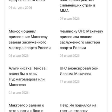
сильнейших стран в
06 августа 2026
ММА
07 июля 2026
Монсон оценил
Чемпиону UFC Махачеву
присвоение Махачеву
присвоили звание
звания заслуженного
заслуженного мастера
мастера спорта России
спорта России
03 июля 2026
03 июля 2026
Альпинистка Пекова:
UFC анонсировал бой
взяла бы в горы
Ислама Махачева
Нурмагомедова или
17 июня 2026
Махачева
24 июня 2026
Макгрегор заявил о
Петр Ян поднялся на
готовности к бою с
третью строчку