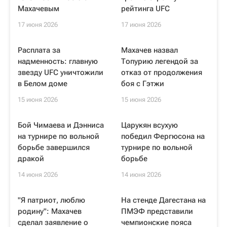
Махачевым
рейтинга UFC
17 июня 2026
17 июня 2026
Расплата за
Махачев назвал
надменность: главную
Топурию легендой за
звезду UFC уничтожили
отказ от продолжения
в Белом доме
боя с Гэтжи
15 июня 2026
15 июня 2026
Бой Чимаева и Дэнниса
Царукян всухую
на турнире по вольной
победил Фергюсона на
борьбе завершился
турнире по вольной
дракой
борьбе
14 июня 2026
14 июня 2026
"Я патриот, люблю
На стенде Дагестана на
родину": Махачев
ПМЭФ представили
сделал заявление о
чемпионские пояса