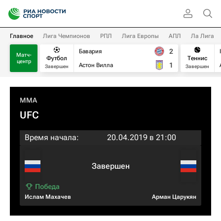
Главное
Лига Чемпионов
РПЛ
Лига Европы
АПЛ
Ла Лига
2
Бавария
Матч-
Футбол
Теннис
центр
1
Астон Вилла
Завершен
Завершен
MMA
UFC
Время начала:
20.04.2019 в 21:00
Завершен
Ислам Махачев
Арман Царукян