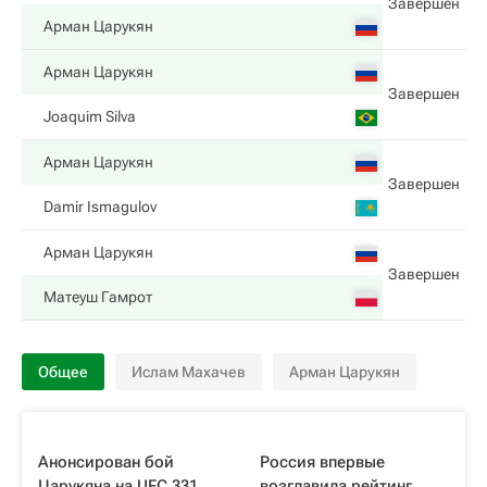
Завершен
Арман Царукян
Арман Царукян
Завершен
Joaquim Silva
Арман Царукян
Завершен
Damir Ismagulov
Арман Царукян
Завершен
Матеуш Гамрот
Общее
Ислам Махачев
Арман Царукян
Анонсирован бой
Россия впервые
Царукяна на UFC 331
возглавила рейтинг