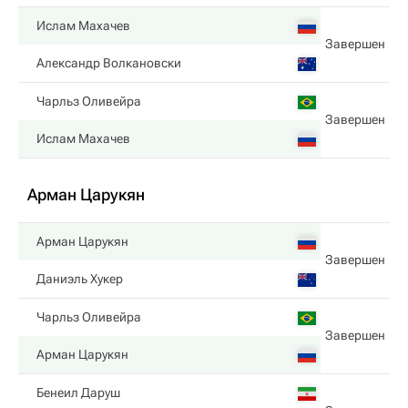
Ислам Махачев
Завершен
Александр Волкановски
Чарльз Оливейра
Завершен
Ислам Махачев
Арман Царукян
Арман Царукян
Завершен
Даниэль Хукер
Чарльз Оливейра
Завершен
Арман Царукян
Бенеил Даруш