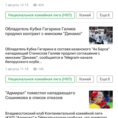
1 августа, 12:13
424
Национальная хоккейная лига (НХЛ)
Хоккей
Еще
6
Спорт
КХЛ 2025-2026
Алексей Ковалёв
Обладатель Кубка Гагарина Галиев
Дмитрий Михайлов
Шанхайские драконы
продлил контракт с минским "Динамо"
ХК Спартак (Москва)
Обладатель Кубка Гагарина в составе казанского "Ак Барса"
нападающий Станислав Галиев продлил соглашение с
минским "Динамо", сообщается в Telegram-канале
белорусского клуба...
1 августа, 11:18
145
Национальная хоккейная лига (НХЛ)
Хоккей
Еще
8
Спорт
Россия
Пекин
"Адмирал" поместил нападающего
Станислав Галиев
ХК Динамо (Москва)
Сошникова в список отказов
Ак Барс
Авангард
КХЛ 2025-2026
Владивостокский клуб Континентальной хоккейной лиги
(КХЛ) "Адмирал" в Telegram-канале сообщил, что поместил