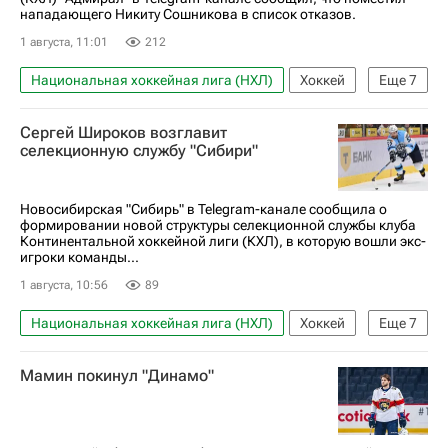
нападающего Никиту Сошникова в список отказов.
1 августа, 11:01
212
Национальная хоккейная лига (НХЛ)
Хоккей
Еще
7
Спорт
Россия
Никита Сошников
Сергей Широков возглавит
Адмирал
Атлант
Салават Юлаев
селекционную службу "Сибири"
КХЛ 2025-2026
Новосибирская "Сибирь" в Telegram-канале сообщила о
формировании новой структуры селекционной службы клуба
Континентальной хоккейной лиги (КХЛ), в которую вошли экс-
игроки команды...
1 августа, 10:56
89
Национальная хоккейная лига (НХЛ)
Хоккей
Еще
7
Спорт
Сергей Широков
Валентин Пьянов
Мамин покинул "Динамо"
Сибирь
Авангард
Лада
КХЛ 2025-2026