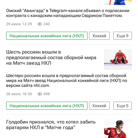
Омский "Авангард" в Telegram-канале объявил о подписании
контракта с канадским нападающим Седриком Пакеттом.
29 июля, 12:29
240
Национальная хоккейная лига (НХЛ)
Хоккей
Еще
9
Спорт
Россия
Минск
Седрик Пакетт
Шесть россиян вошли в
Алексей Сопин
Авангард
предполагаемый состав сборной мира
на Матч звезд НХЛ
Тампа-Бэй Лайтнинг
ХК Динамо (Москва)
КХЛ 2025-2026
Шестеро россиян вошли в предполагаемый состав сборной
мира на Матч звезд Национальной хоккейной лиги (НХЛ) по
версии сайта nhl.com.
26 июля, 18:30
498
Национальная хоккейная лига (НХЛ)
Хоккей
Еще
5
Спорт
Александр Овечкин
Голдобин признался, что хотел забить
Артемий Панарин
Никита Кучеров
вратарям НХЛ в "Матче года"
Нью-Йорк Рейнджерс