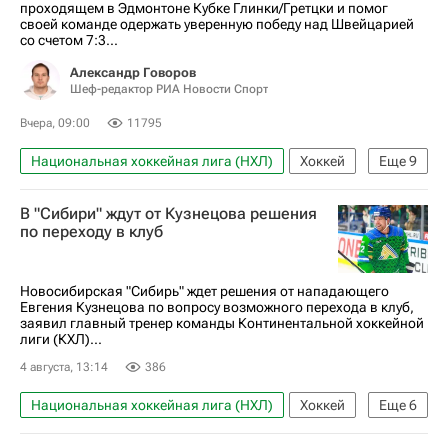
проходящем в Эдмонтоне Кубке Глинки/Гретцки и помог
своей команде одержать уверенную победу над Швейцарией
со счетом 7:3...
Александр Говоров
Шеф-редактор РИА Новости Спорт
Вчера, 09:00
11795
Национальная хоккейная лига (НХЛ)
Хоккей
Еще
9
Николай Кулёмин
Александр Овечкин
В "Сибири" ждут от Кузнецова решения
Евгений Малкин
Металлург (Магнитогорск)
по переходу в клуб
Нью-Йорк Айлендерс
КХЛ 2025-2026
OHL
Торонто Мэйпл Лифс
Новосибирская "Сибирь" ждет решения от нападающего
Евгения Кузнецова по вопросу возможного перехода в клуб,
Авторы РИА Новости Спорт
заявил главный тренер команды Континентальной хоккейной
лиги (КХЛ)...
4 августа, 13:14
386
Национальная хоккейная лига (НХЛ)
Хоккей
Еще
6
Спорт
Евгений Кузнецов
Сибирь