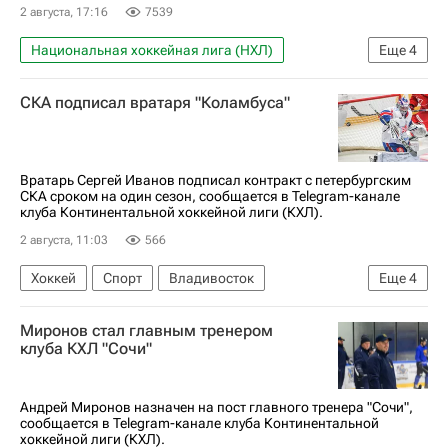
2 августа, 17:16
7539
Национальная хоккейная лига (НХЛ)
Еще
4
Международный олимпийский комитет (МОК)
СКА подписал вратаря "Коламбуса"
Гребля
Академическая гребля
Авторы РИА Новости Спорт
Вратарь Сергей Иванов подписал контракт с петербургским
СКА сроком на один сезон, сообщается в Telegram-канале
клуба Континентальной хоккейной лиги (КХЛ).
2 августа, 11:03
566
Хоккей
Спорт
Владивосток
Еще
4
Сергей Иванов (политик)
Миронов стал главным тренером
СКА (Санкт-Петербург)
Адмирал
клуба КХЛ "Сочи"
Коламбус Блю Джекетс
Андрей Миронов назначен на пост главного тренера "Сочи",
сообщается в Telegram-канале клуба Континентальной
хоккейной лиги (КХЛ).