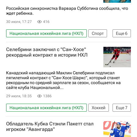
Российская синхронистка Варвара Субботина сообщила, что
ждет ребенка.
30 июля, 17:27
416
Национальная хоккейная лига (НХЛ)
Спорт
Еще
6
Россия
Европа
Варвара Субботина
Селебрини заключил с "Сан-Хосе"
Александр Никишин
Каролина Харрикейнз
рекордный контракт в истории НХЛ
Синхронное плавание
Канадский нападающий Маклин Селебрини подписал
пятилетний контракт с "Сан-Хосе Шаркс", который станет
рекордным по средней зарплате за сезон, сообщается на
сайте клуба Национальной...
29 июля, 18:35
1386
Национальная хоккейная лига (НХЛ)
Хоккей
Еще
7
Швейцария
Канада
Сидни Кросби
Обладатель Кубка Стэнли Пакетт стал
Уэйн Гретцки
Сан-Хосе Шаркс
игроком "Авангарда"
Анахайм Дакс
Спорт