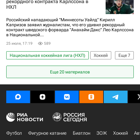
рекордного контракта Карлссона в
НХЛ
Российский нападающий "Миннесоты Уайлд" Кирилл
Капризов заявил журналистам, что его удивил рекордный
контракт шведского форварда "Анахайм Дакс" Лео Карлссона
в Национальной...
25 июля, 17:19
589
Национальная хоккейная лига (НХЛ)
Хоккей
Еще
7
Спорт
Санкт-Петербург
Кирилл Капризов
Еще 20 материалов
Артемий Панарин
Анахайм Дакс
Филадельфия Флайерз
СКА (Санкт-Петербург)
Футбол
Фигурное катание
Биатлон
ЗОЖ
Хоккей
Ав