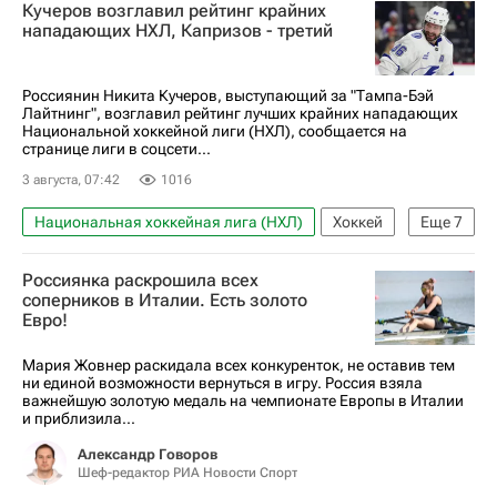
Кучеров возглавил рейтинг крайних
Металлург (Магнитогорск)
Салават Юлаев
нападающих НХЛ, Капризов - третий
КХЛ 2025-2026
Россиянин Никита Кучеров, выступающий за "Тампа-Бэй
Лайтнинг", возглавил рейтинг лучших крайних нападающих
Национальной хоккейной лиги (НХЛ), сообщается на
странице лиги в соцсети...
3 августа, 07:42
1016
Национальная хоккейная лига (НХЛ)
Хоккей
Еще
7
Спорт
Никита Кучеров
Давид Пастрняк
Россиянка раскрошила всех
Кирилл Капризов
Лос-Анджелес Кингз
соперников в Италии. Есть золото
Евро!
Тампа-Бэй Лайтнинг
Бостон Брюинз
Мария Жовнер раскидала всех конкуренток, не оставив тем
ни единой возможности вернуться в игру. Россия взяла
важнейшую золотую медаль на чемпионате Европы в Италии
и приблизила...
Александр Говоров
Шеф-редактор РИА Новости Спорт