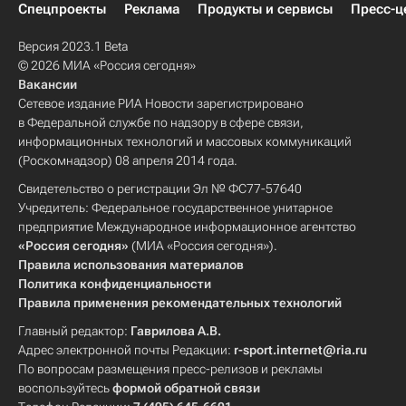
Спецпроекты
Реклама
Продукты и сервисы
Пресс-ц
Версия 2023.1 Beta
© 2026 МИА «Россия сегодня»
Вакансии
Сетевое издание РИА Новости зарегистрировано
в Федеральной службе по надзору в сфере связи,
информационных технологий и массовых коммуникаций
(Роскомнадзор) 08 апреля 2014 года.
Свидетельство о регистрации Эл № ФС77-57640
Учредитель: Федеральное государственное унитарное
предприятие Международное информационное агентство
«Россия сегодня»
(МИА «Россия сегодня»).
Правила использования материалов
Политика конфиденциальности
Правила применения рекомендательных технологий
Главный редактор:
Гаврилова А.В.
Адрес электронной почты Редакции:
r-sport.internet@ria.ru
По вопросам размещения пресс-релизов и рекламы
воспользуйтесь
формой обратной связи