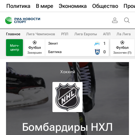
Политика
В мире
Экономика
Общество
Про
Главное
Лига Чемпионов
РПЛ
Лига Европы
АПЛ
Ла Лига
1
Зенит
Матч-
Футбол
Футбол
центр
0
Балтика
Завершен
Закончен (П)
Хоккей
Бомбардиры НХЛ