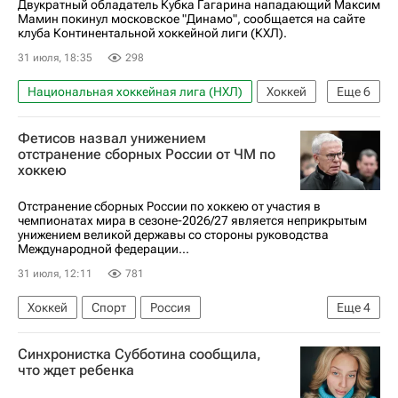
Двукратный обладатель Кубка Гагарина нападающий Максим
Мамин покинул московское "Динамо", сообщается на сайте
клуба Континентальной хоккейной лиги (КХЛ).
31 июля, 18:35
298
Национальная хоккейная лига (НХЛ)
Хоккей
Еще
6
Спорт
Максим Мамин
Фетисов назвал унижением
ХК Динамо (Москва)
ЦСКА
отстранение сборных России от ЧМ по
хоккею
Флорида Пантерз
КХЛ 2025-2026
Отстранение сборных России по хоккею от участия в
чемпионатах мира в сезоне-2026/27 является неприкрытым
унижением великой державы со стороны руководства
Международной федерации...
31 июля, 12:11
781
Хоккей
Спорт
Россия
Еще
4
Вячеслав Фетисов
Синхронистка Субботина сообщила,
Международная федерация хоккея (IIHF)
что ждет ребенка
Федерация хоккея России (ФХР)
Госдума РФ