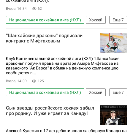
хоккейной лиги (КХЛ).
Вчера, 16:34
62
Национальная хоккейная лига (НХЛ)
Хоккей
Еще
7
Спорт
Патрик Рибар
Амир Мифтахов
"Шанхайские драконы" подписали
Каролина Харрикейнз
Шанхайские драконы
контракт с Мифтаховым
Ак Барс
КХЛ 2025-2026
Клуб Континентальной хоккейной лиги (КХЛ) "Шанхайские
драконы" получил права на вратаря Амира Мифтахова из
казанского "Ак Барса" в обмен на денежную компенсацию,
сообщается в...
Вчера, 14:09
125
Национальная хоккейная лига (НХЛ)
Хоккей
Еще
7
Спорт
Казань
Амир Мифтахов
Сын звезды российского хоккея забыл
Шанхайские драконы
Ак Барс
про родину. И уже играет за Канаду!
Тампа-Бэй Лайтнинг
КХЛ 2025-2026
Алексей Кулемин в 17 лет дебютировал за сборную Канады на