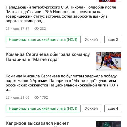
Нападающий петербургского СКА Николай Голдобин после
"Матча года" заявил РИА Новости, что, несмотря на
товарищеский статус встречи, хотел забросить шайбу в
ворота голкиперов,...
26 июля, 17:37
232
Национальная хоккейная лига (НХЛ)
Хоккей
Еще
2
Спорт
Николай Голдобин
Команда Сергачева обыграла команду
Панарина в "Матче года"
Команда Михаила Сергачева по буллитам одержала победу
над командой Артемия Панарина в "Матче года" с участием
российских хоккеистов Национальной хоккейной лиги (НХЛ)
и...
25 июля, 21:06
1752
Национальная хоккейная лига (НХЛ)
Хоккей
Еще
4
Спорт
Михаил Сергачев
Капризов высказался насчет
Артемий Панарин
КХЛ 2025-2026