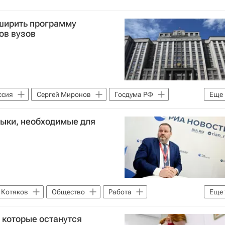
ширить программу
ов вузов
ссия
Сергей Миронов
Госдума РФ
Еще
выки, необходимые для
 Котяков
Общество
Работа
Еще
й защиты РФ (Минтруд России)
 которые останутся