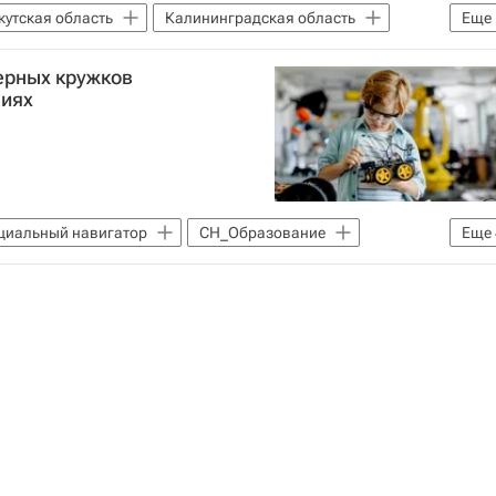
кутская область
Калининградская область
Еще
ерных кружков
виях
циальный навигатор
СН_Образование
Еще
Кибербезопасность