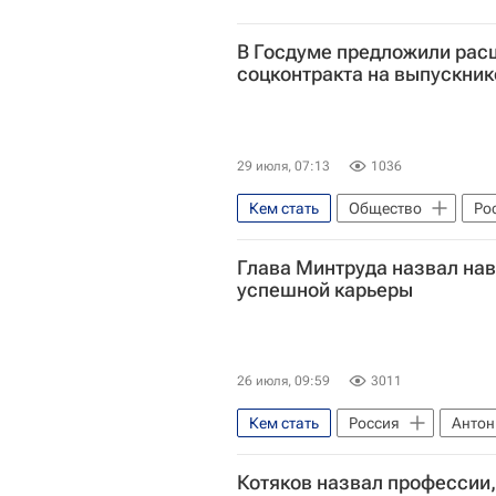
В Госдуме предложили рас
соцконтракта на выпускник
29 июля, 07:13
1036
Кем стать
Общество
Ро
Социальный навигатор
Глава Минтруда назвал на
успешной карьеры
26 июля, 09:59
3011
Кем стать
Россия
Антон
Министерство труда и социально
Котяков назвал профессии,
Социальный навигатор