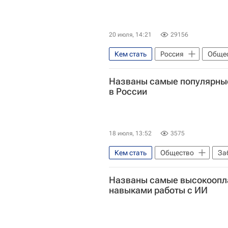
20 июля, 14:21
29156
Кем стать
Россия
Обще
Образование - Общество
у
Названы самые популярные
Социальный навигатор
СН
в России
18 июля, 13:52
3575
Кем стать
Общество
За
Россия
Работа
Соци
Названы самые высокоопл
навыками работы с ИИ