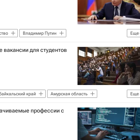
ство
Владимир Путин
Еще
чителя
педагоги
Наставничество
 вакансии для студентов
_Образование
байкальский край
Амурская область
Еще
альный навигатор
ачиваемые профессии с