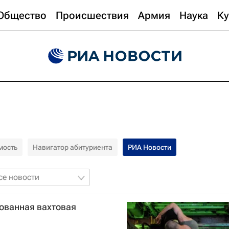
Общество
Происшествия
Армия
Наука
Ку
мость
Навигатор абитуриента
РИА Новости
се новости
ованная вахтовая