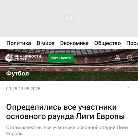
Политика
В мире
Экономика
Общество
Про
Матч-центр
Футбол
00:25 29.08.2025
Определились все участники
основного раунда Лиги Европы
Стали известны все участники основной стадии Лиги
Европы