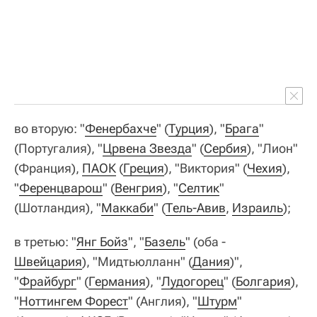
во вторую: "
Фенербахче
" (
Турция
), "
Брага
"
(Португалия), "
Црвена Звезда
" (
Сербия
), "Лион"
(Франция),
ПАОК
(
Греция
), "Виктория" (
Чехия
),
"
Ференцварош
" (
Венгрия
), "
Селтик
"
(Шотландия), "
Маккаби
" (
Тель-Авив
,
Израиль
);
в третью: "
Янг Бойз
", "
Базель
" (оба -
Швейцария
), "Мидтьюлланн" (
Дания
)",
"
Фрайбург
" (
Германия
), "
Лудогорец
" (
Болгария
),
"
Ноттингем Форест
" (Англия), "
Штурм
"