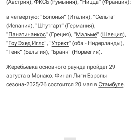
(Австрия),
ФКСБ
(
Румыния
), "
Ницца
" (Франция);
в четвертую: "
Болонья
" (Италия), "
Сельта
"
(Испания), "
Штутгарт
" (Германия),
"
Панатинаикос
" (Греция), "
Мальмё
" (
Швеция
),
"
Гоу Эхед Иглс
", "
Утрехт
" (оба - Нидерланды),
"
Генк
" (
Бельгия
), "Бранн" (
Норвегия
).
Жеребьевка основного раунда пройдет 29
августа в
Монако
. Финал Лиги Европы
сезона-2025/26 состоится 20 мая в
Стамбуле
.