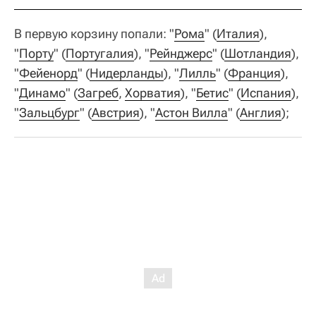
В первую корзину попали: "
Рома
" (
Италия
),
"
Порту
" (
Португалия
), "
Рейнджерс
" (
Шотландия
),
"
Фейенорд
" (
Нидерланды
), "
Лилль
" (
Франция
),
"
Динамо
" (
Загреб
,
Хорватия
), "
Бетис
" (
Испания
),
"
Зальцбург
" (
Австрия
), "
Астон Вилла
" (
Англия
);