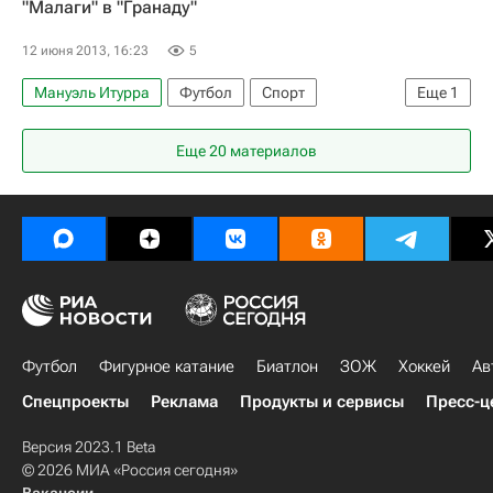
"Малаги" в "Гранаду"
Серхио Эскудеро (1989)
Рики
12 июня 2013, 16:23
5
Лисандро Лопес
Анхель Лафита
Мануэль Итурра
Футбол
Спорт
Еще
1
Чиприан Марика
Гранада
Еще 20 материалов
Футбол
Фигурное катание
Биатлон
ЗОЖ
Хоккей
Ав
Спецпроекты
Реклама
Продукты и сервисы
Пресс-ц
Версия 2023.1 Beta
© 2026 МИА «Россия сегодня»