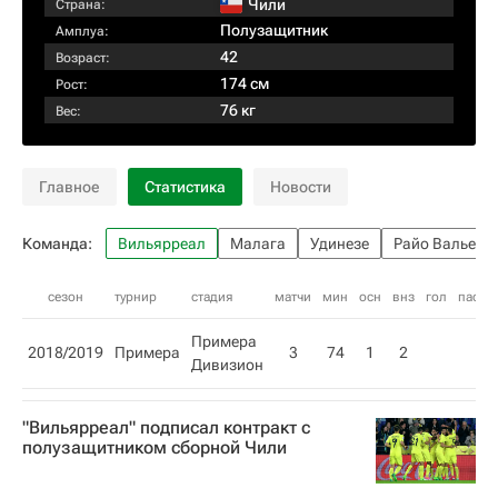
Чили
Страна:
Полузащитник
Амплуа:
42
Возраст:
174 см
Рост:
76 кг
Вес:
Главное
Статистика
Новости
Команда:
Вильярреал
Малага
Удинезе
Райо Вальека
сезон
турнир
стадия
матчи
мин
осн
внз
гол
пас
ж
Примера
2018/2019
Примера
3
74
1
2
Дивизион
"Вильярреал" подписал контракт с
полузащитником сборной Чили