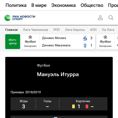
Политика
В мире
Экономика
Общество
Про
Главное
Лига Чемпионов
РПЛ
Лига Европы
АПЛ
Ла Лига
3
Динамо Москва
Матч-
Футбол
Футбол
центр
1
Динамо Махачкала
Завершен
Завершен
Футбол
Мануэль Итурра
Примера
2018/2019
Игры
Голы
Карточки
3
–
1
–