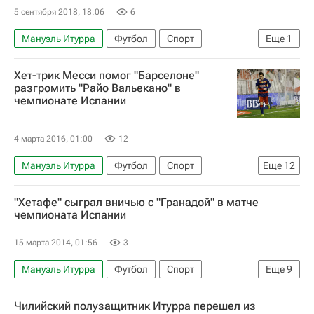
5 сентября 2018, 18:06
6
Мануэль Итурра
Футбол
Спорт
Еще
1
Вильярреал
Хет-трик Месси помог "Барселоне"
разгромить "Райо Вальекано" в
чемпионате Испании
4 марта 2016, 01:00
12
Мануэль Итурра
Футбол
Спорт
Еще
12
Чемпионат Испании по футболу
"Хетафе" сыграл вничью с "Гранадой" в матче
Спортинг (Хихон)
Эспаньол
чемпионата Испании
Райо Вальекано
Гранада
Бетис
15 марта 2014, 01:56
3
Барселона
Диего Льоренте
Арда Туран
Мануэль Итурра
Футбол
Спорт
Еще
9
Иван Ракитич
Лионель Месси
Чемпионат Испании по футболу
Гранада
Луис Суарес
Чилийский полузащитник Итурра перешел из
Хетафе
Юссеф Эль-Араби