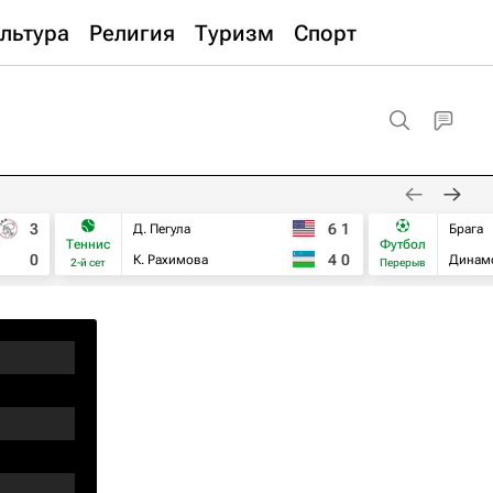
льтура
Религия
Туризм
Спорт
3
6
1
Д. Пегула
Брага
Теннис
Футбол
0
4
0
К. Рахимова
Динам
2-й сет
Перерыв