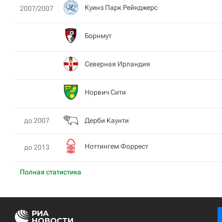
Куинз Парк Рейнджерс
2007/2007
Борнмут
Северная Ирландия
Норвич Сити
Дерби Каунти
до 2007
Ноттингем Форрест
до 2013
Полная статистика