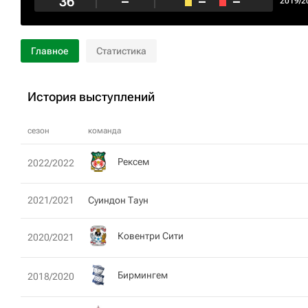
36
–
–
–
2019/2
Главное
Статистика
История выступлений
сезон
команда
Рексем
2022/2022
2021/2021
Суиндон Таун
Ковентри Сити
2020/2021
Бирмингем
2018/2020