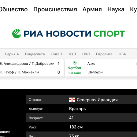
Общество
Происшествия
Армия
Наука
Ку
Серия А
Бундеслига
Лига 1
КХЛ
НХЛ
Евролига
НБА
1
Е. Александрова
Г. Дабровски
Аякс
Футбол
0
К. Гауфф
К. Макнейли
Шелбурн
2-й тайм
Северная Ирландия
Страна:
Вратарь
Амплуа:
41
Возраст:
183 см
Рост:
оншип
75 кг
Вес: