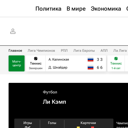
Политика
В мире
Экономика
Главное
Лига Чемпионов
РПЛ
Лига Европы
АПЛ
Ла Лига
3
3
А. Калинская
Матч-
Теннис
Теннис
центр
6
6
Д. Шнайдер
Завершен
1-й сет
Футбол
Ли Кэмп
Игры
Голы
Карточки
Чемпи