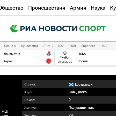
Общество
Происшествия
Армия
Наука
Ку
Серия А
Бундеслига
Лига 1
КХЛ
НХЛ
Евролига
НБА
Локомотив
ЦСКА
Футбол
Акрон
Ростов
08.08 20:30
Шотландия
Страна:
Сан-Диего
Клуб:
9
Номер:
Полузащитник
Амплуа:
MLS
29
Возраст: