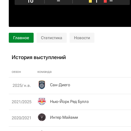
10
–
1
–
Главное
Статистика
Новости
История выступлений
сезон
команда
Сан-Диего
2025/ н.в.
Нью-Йорк Ред Буллз
2021/2025
Интер Майами
2020/2021