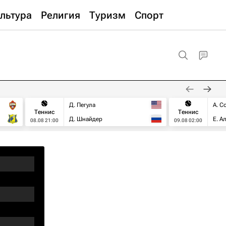
льтура
Религия
Туризм
Спорт
Д. Пегула
А. С
Теннис
Теннис
Д. Шнайдер
Е. А
08.08 21:00
09.08 02:00