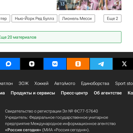
тер
Нью-Йорк Ред Буллз
Лионель Месси
Еще
2
Еще 20 материалов
иатлон
ЗОЖ
Хоккей
Авто/мото
Единоборства
Sport sto
ма
Продукты и сервисы
Пресс-центр
Об агентстве
Ко
Свидетельство о регистрации Эл № ФС77-57640
Учредитель: Федеральное государственное унитарное
предприятие Международное информационное агентство
«Россия сегодня»
(МИА «Россия сегодня»).