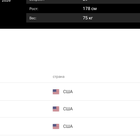
2026
178 см
Рост:
75 кг
Вес:
страна
США
США
США