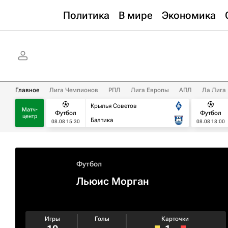
Политика
В мире
Экономика
Главное
Лига Чемпионов
РПЛ
Лига Европы
АПЛ
Ла Лига
Крылья Советов
Матч-
Футбол
Футбол
центр
Балтика
08.08 15:30
08.08 18:00
Футбол
Льюис Морган
Игры
Голы
Карточки