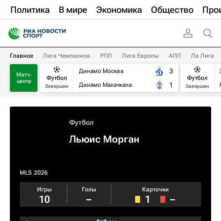
Политика
В мире
Экономика
Общество
Про
Главное
Лига Чемпионов
РПЛ
Лига Европы
АПЛ
Ла Лига
3
Динамо Москва
Матч-
Футбол
Футбол
центр
1
Динамо Махачкала
Завершен
Завершен
Футбол
Льюис Морган
MLS
2026
Игры
Голы
Карточки
10
–
1
–