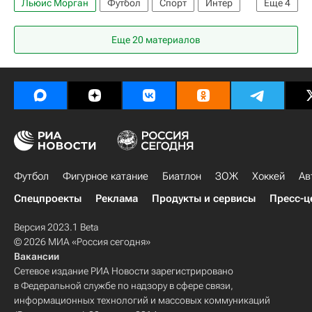
Льюис Морган
Футбол
Спорт
Интер
Еще
4
Нью-Йорк Ред Буллз
Лионель Месси
Еще 20 материалов
Серхио Бускетс
Барселона
Футбол
Фигурное катание
Биатлон
ЗОЖ
Хоккей
Ав
Спецпроекты
Реклама
Продукты и сервисы
Пресс-ц
Версия 2023.1 Beta
© 2026 МИА «Россия сегодня»
Вакансии
Сетевое издание РИА Новости зарегистрировано
в Федеральной службе по надзору в сфере связи,
информационных технологий и массовых коммуникаций