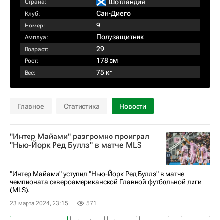
Шотландия
Страна:
Сан-Диего
Клуб:
9
Номер:
Полузащитник
Амплуа:
29
Возраст:
178 см
Рост:
75 кг
Вес:
Главное
Статистика
Новости
"Интер Майами" разгромно проиграл
"Нью-Йорк Ред Буллз" в матче MLS
"Интер Майами" уступил "Нью-Йорк Ред Буллз" в матче
чемпионата североамериканской Главной футбольной лиги
(MLS).
23 марта 2024, 23:15
571