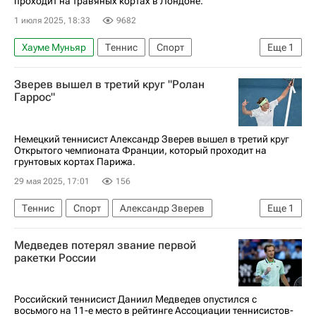
проходит на травяных кортах в Лондоне.
1 июля 2025, 18:33
9682
Хауме Муньяр
Теннис
Спорт
Еще
1
Александр Бублик
Зверев вышел в третий круг "Ролан
Гаррос"
Немецкий теннисист Александр Зверев вышел в третий круг
Открытого чемпионата Франции, который проходит на
грунтовых кортах Парижа.
29 мая 2025, 17:01
156
Теннис
Спорт
Александр Зверев
Еще
1
Ролан Гаррос
Медведев потерял звание первой
ракетки России
Российский теннисист Даниил Медведев опустился с
восьмого на 11-е место в рейтинге Ассоциации теннисистов-