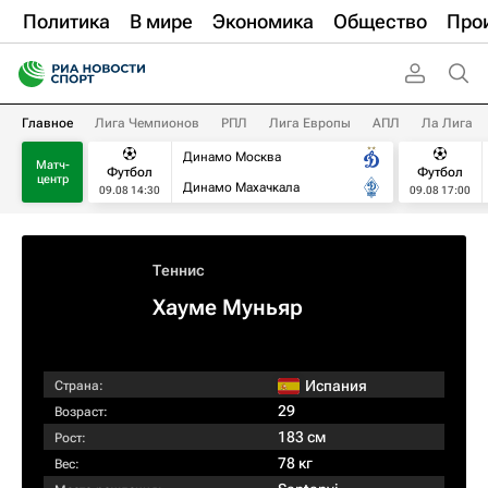
Политика
В мире
Экономика
Общество
Про
Главное
Лига Чемпионов
РПЛ
Лига Европы
АПЛ
Ла Лига
Динамо Москва
Матч-
Футбол
Футбол
центр
Динамо Махачкала
09.08 14:30
09.08 17:00
Теннис
Хауме Муньяр
Испания
Страна:
29
Возраст:
183 см
Рост:
78 кг
Вес: