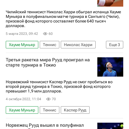
Чилийский теннисист Николас Харри обыграл испанца Хауме
Муньяра в полуфинальном матче турнира в Сантьяго (Чили),
призовой фонд которого составляет более 640 тысяч
долларов.
5 марта 2023, 09:42
60
Хауме Муньяр
Теннис
Николас Харри
Еще
3
Сантьяго (город)
Аргентина
Чили
Третья ракетка мира Рууд проиграл на
старте турнира в Токио
Норвежский теннисист Каспер Рууд не смог пробиться во
второй раунд турнира в Токио, призовой фонд которого
превышает 1,9 млн долларов.
4 октября 2022, 11:04
70
Хауме Муньяр
Теннис
Каспер Рууд
Норвежец Рууд вышел в полуфинал