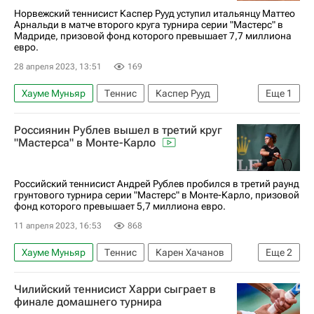
Норвежский теннисист Каспер Рууд уступил итальянцу Маттео
Арнальди в матче второго круга турнира серии "Мастерс" в
Мадриде, призовой фонд которого превышает 7,7 миллиона
евро.
28 апреля 2023, 13:51
169
Хауме Муньяр
Теннис
Каспер Рууд
Еще
1
ATP Masters Мадрид
Россиянин Рублев вышел в третий круг
"Мастерса" в Монте-Карло
Российский теннисист Андрей Рублев пробился в третий раунд
грунтового турнира серии "Мастерс" в Монте-Карло, призовой
фонд которого превышает 5,7 миллиона евро.
11 апреля 2023, 16:53
868
Хауме Муньяр
Теннис
Карен Хачанов
Еще
2
Андрей Рублев
ATP Masters Майами
Чилийский теннисист Харри сыграет в
финале домашнего турнира