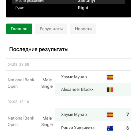
Santanyi
Место рождения:
Right
Рука:
Главное
Результаты
Новости
Последние результаты
04.08, 23:50
Хауме Мунар
National Bank
Male
Open
Single
Alexander Blockx
02.08, 18:10
7
6
Хауме Мунар
National Bank
Male
Open
Single
6
3
Ринки Хидзиката