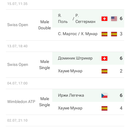
15.07, 11:35
Я.
Р.
6
5
Поль
Сеггерман
Male
Swiss Open
Double
3
7
С. Мартос
Х. Мунар
13.07, 18:40
6
6
Доминик Штрикер
Male
Swiss Open
Single
2
4
Хауме Мунар
04.07, 17:00
6
6
Иржи Легечка
Male
Wimbledon ATP
Single
4
4
Хауме Мунар
02.07, 21:10