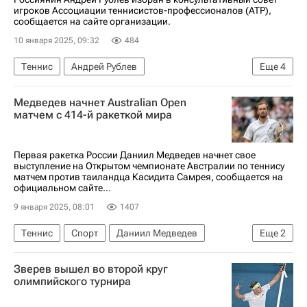
игроков Ассоциации теннисистов-профессионалов (ATP),
сообщается на сайте организации.
10 января 2025, 09:32
484
Теннис
Андрей Рублев
Еще
4
Ассоциация теннисистов-профессионалов (ATP)
Медведев начнет Australian Open
Педро Мартинес
Александр Зверев
Спорт
матчем с 414-й ракеткой мира
Первая ракетка России Даниил Медведев начнет свое
выступление на Открытом чемпионате Австралии по теннису
матчем против таиландца Касидита Самрея, сообщается на
официальном сайте...
9 января 2025, 08:01
1407
Теннис
Спорт
Даниил Медведев
Еще
2
Андрей Рублев
Янник Синнер
Зверев вышел во второй круг
олимпийского турнира