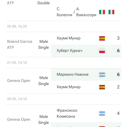
ATP
Double
С.
А.
Болелли
Вавассори
25.05, 16:25
3
3
Хауме Мунар
Roland Garros
Male
ATP
Single
6
6
Хуберт Хуркач
21.05, 14:10
6
6
Мариано Навоне
Male
Geneva Open
Single
2
2
Хауме Мунар
20.05, 14:10
Франсиско
4
4
Комесана
Male
Geneva Open
Single