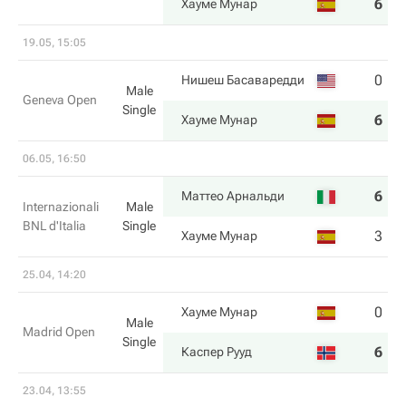
6
6
Хауме Мунар
19.05, 15:05
0
3
Нишеш Басаваредди
Male
Geneva Open
Single
6
6
Хауме Мунар
06.05, 16:50
6
3
Маттео Арнальди
Internazionali
Male
BNL d'Italia
Single
3
6
Хауме Мунар
25.04, 14:20
0
1
Хауме Мунар
Male
Madrid Open
Single
6
6
Каспер Рууд
23.04, 13:55