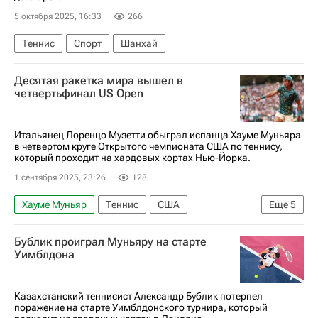
5 октября 2025, 16:33
266
Теннис
Спорт
Шанхай
Десятая ракетка мира вышел в
четвертьфинал US Open
Итальянец Лоренцо Музетти обыграл испанца Хауме Муньяра
в четвертом круге Открытого чемпионата США по теннису,
который проходит на хардовых кортах Нью-Йорка.
1 сентября 2025, 23:26
128
Хауме Муньяр
Теннис
США
Еще
5
Нью-Йорк (город)
Казахстан
Бублик проиграл Муньяру на старте
Александр Бублик
Янник Синнер
Уимблдона
Открытый чемпионат США по теннису (US Open)
Казахстанский теннисист Александр Бублик потерпел
поражение на старте Уимблдонского турнира, который