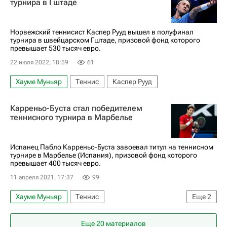
турнира в Гштаде
Норвежский теннисист Каспер Рууд вышел в полуфинал
турнира в швейцарском Гштаде, призовой фонд которого
превышает 530 тысяч евро.
22 июля 2022, 18:59
61
Хауме Муньяр
Теннис
Каспер Рууд
Карреньо-Буста стал победителем
теннисного турнира в Марбелье
Испанец Пабло Карреньо-Буста завоевал титул на теннисном
турнире в Марбелье (Испания), призовой фонд которого
превышает 400 тысяч евро.
11 апреля 2021, 17:37
99
Хауме Муньяр
Теннис
Еще
2
Ассоциация теннисистов-профессионалов (ATP)
Еще 20 материалов