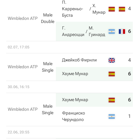
П.
Х.
4
7
Карреньо-
Мунар
Male
Буста
Wimbledon ATP
Double
Г.
М.
6
6
Андреоцци
Гуинард
02.07, 17:05
4
6
Джейкоб Фирнли
Male
Wimbledon ATP
Single
6
7
Хауме Мунар
30.06, 16:15
6
6
Хауме Мунар
Male
Wimbledon ATP
Single
Франциско
1
4
Черундоло
22.06, 20:55