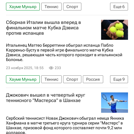
Хауме Муньяр
Теннис
Спорт
Еще
6
Австралия
Мельбурн
Хорватия
Сборная Италии вышла вперед в
Каспер Рууд
Марин Чилич
Australian Open
финальном матче Кубка Дэвиса
против испанцев
Итальянец Маттео Берреттини обыграл испанца Пабло
Карреньо-Бусту в первой игре финального матча Кубка
Дэвиса, решающая часть которого проходит в итальянской
Болонье.
23 ноября 2025, 18:55
233
Хауме Муньяр
Теннис
Спорт
Россия
Еще
9
Болонья
Италия
Андреа Вавассори
Джокович вышел в четвертый круг
ITF
Кубок Дэвиса
Маттео Берреттини
теннисного "Мастерса" в Шанхае
Пабло Карреньо-Буста
Женская теннисная ассоциация (WTA)
Сербский теннисист Новак Джокович обыграл немца Янника
Ханфмана в матче третьего круга турнира серии "Мастерс" в
Ассоциация теннисистов-профессионалов (ATP)
Шанхае, призовой фонд которого составляет почти 9,2 млн
долларов.