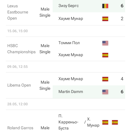
6
6
Зизу Бергс
Lexus
Male
Eastbourne
Single
Open
2
4
Хауме Мунар
15.06, 15:00
Томми Пол
HSBC
Male
Championships
Single
Хауме Мунар
09.06, 12:55
4
4
Хауме Мунар
Male
Libema Open
Single
6
6
Martin Damm
28.05, 12:00
П.
Х.
Карреньо-
Мунар
Roland Garros
Male
Буста