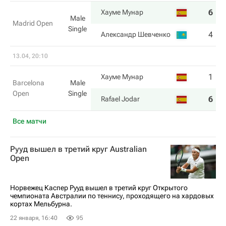
6
6
Хауме Мунар
Male
Madrid Open
Single
4
1
Александр Шевченко
13.04, 20:10
1
2
Хауме Мунар
Barcelona
Male
Open
Single
6
6
Rafael Jodar
Все матчи
Рууд вышел в третий круг Australian
Open
Норвежец Каспер Рууд вышел в третий круг Открытого
чемпионата Австралии по теннису, проходящего на хардовых
кортах Мельбурна.
22 января, 16:40
95