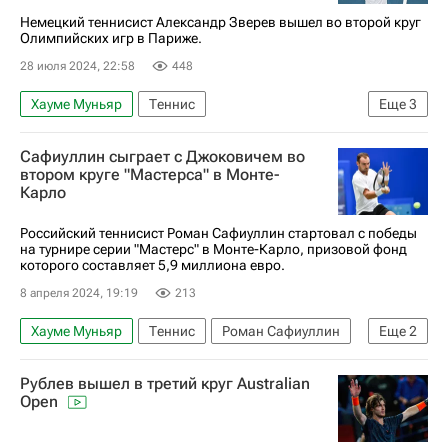
Немецкий теннисист Александр Зверев вышел во второй круг
Олимпийских игр в Париже.
28 июля 2024, 22:58
448
Хауме Муньяр
Теннис
Еще
3
Летние Олимпийские игры 2024
Сафиуллин сыграет с Джоковичем во
Александр Зверев
Париж
втором круге "Мастерса" в Монте-
Карло
Российский теннисист Роман Сафиуллин стартовал с победы
на турнире серии "Мастерс" в Монте-Карло, призовой фонд
которого составляет 5,9 миллиона евро.
8 апреля 2024, 19:19
213
Хауме Муньяр
Теннис
Роман Сафиуллин
Еще
2
Новак Джокович
ATP Masters Монте-Карло
Рублев вышел в третий круг Australian
Open