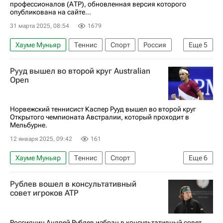
профессионалов (АТР), обновленная версия которого
опубликована на сайте...
31 марта 2025, 08:54
1679
Хауме Муньяр
Теннис
Спорт
Россия
Еще
5
АТР
Майами
Даниил Медведев
Рууд вышел во второй круг Australian
Андрей Рублев
Open
Теннисный турнир "Мастерс" в Майами
Норвежский теннисист Каспер Рууд вышел во второй круг
Открытого чемпионата Австралии, который проходит в
Мельбурне.
12 января 2025, 09:42
161
Хауме Муньяр
Теннис
Спорт
Еще
6
Австралия
Мельбурн
Грузия
Рублев вошел в консультативный
Каспер Рууд
Николоз Басилашвили
совет игроков ATP
Australian Open
Россиянин Андрей Рублев избран в консультативный совет