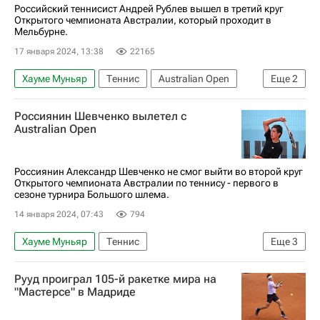
Российский теннисист Андрей Рублев вышел в третий круг
Открытого чемпионата Австралии, который проходит в
Мельбурне.
17 января 2024, 13:38
22165
Хауме Муньяр
Теннис
Australian Open
Еще
2
Андрей Рублев
Себастьян Корда
Россиянин Шевченко вылетел с
Australian Open
Россиянин Александр Шевченко не смог выйти во второй круг
Открытого чемпионата Австралии по теннису - первого в
сезоне турнира Большого шлема.
14 января 2024, 07:43
794
Хауме Муньяр
Теннис
Еще
3
Александр Шевченко
Станислас Вавринка
Рууд проиграл 105-й ракетке мира на
Australian Open
"Мастерсе" в Мадриде