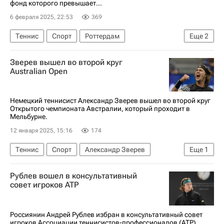
фонд которого превышает...
6 февраля 2025, 22:53
369
Теннис
Спорт
Роттердам
Еще
2
Андреа Вавассори
Карлос Алькарас
Зверев вышел во второй круг
Australian Open
Немецкий теннисист Александр Зверев вышел во второй круг
Открытого чемпионата Австралии, который проходит в
Мельбурне.
12 января 2025, 15:16
174
Теннис
Спорт
Александр Зверев
Еще
1
Australian Open
Рублев вошел в консультативный
совет игроков ATP
Россиянин Андрей Рублев избран в консультативный совет
игроков Ассоциации теннисистов-профессионалов (ATP),