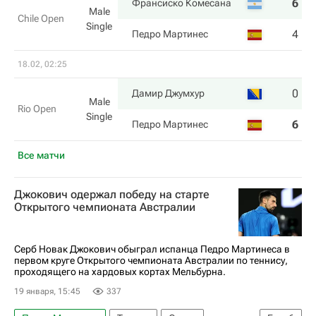
6
2
Франсиско Комесана
Male
Chile Open
Single
4
6
Педро Мартинес
18.02, 02:25
0
7
Дамир Джумхур
Male
Rio Open
Single
6
6
Педро Мартинес
Все матчи
Джокович одержал победу на старте
Открытого чемпионата Австралии
Серб Новак Джокович обыграл испанца Педро Мартинеса в
первом круге Открытого чемпионата Австралии по теннису,
проходящего на хардовых кортах Мельбурна.
19 января, 15:45
337