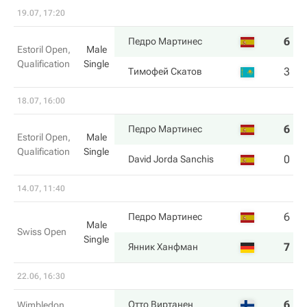
19.07, 17:20
6
6
Педро Мартинес
Estoril Open,
Male
Qualification
Single
3
2
Тимофей Скатов
18.07, 16:00
6
6
Педро Мартинес
Estoril Open,
Male
Qualification
Single
0
4
David Jorda Sanchis
14.07, 11:40
6
1
Педро Мартинес
Male
Swiss Open
Single
7
6
Янник Ханфман
22.06, 16:30
6
1
Отто Виртанен
Wimbledon,