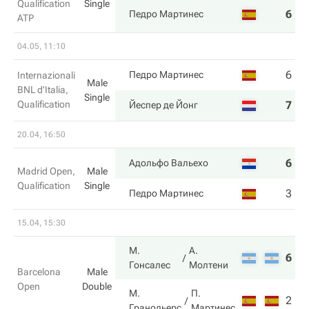
Qualification
Single
6
7
Педро Мартинес
ATP
04.05, 11:10
6
5
Педро Мартинес
Internazionali
Male
BNL d'Italia,
Single
Qualification
7
7
Йеспер де Йонг
20.04, 16:50
6
6
Адольфо Вальехо
Madrid Open,
Male
Qualification
Single
3
1
Педро Мартинес
15.04, 15:30
М.
А.
6
7
Гонсалес
Молтени
Barcelona
Male
Open
Double
М.
П.
2
6
Гранольерс
Мартинес