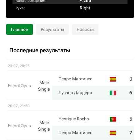
Alzira
Место рождения:
Right
Рука:
Главное
Результаты
Новости
Последние результаты
23.07, 20:25
0
1
Педро Мартинес
Male
Estoril Open
Single
6
6
Лучано Дардери
20.07, 21:50
5
5
Henrique Rocha
Male
Estoril Open
Single
7
7
Педро Мартинес