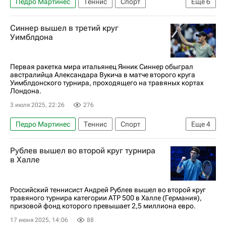
Педро Мартинес
Теннис
Спорт
Еще
6
Новак Джокович
Каспер Рууд
Синнер вышел в третий круг
Australian Open
Роджер Федерер
Уимблдона
Австралия
Мельбурн
Первая ракетка мира итальянец Янник Синнер обыграл
австралийца Александара Вукича в матче второго круга
Уимблдонского турнира, проходящего на травяных кортах
Лондона.
3 июля 2025, 22:26
276
Педро Мартинес
Теннис
Спорт
Еще
4
Лондон
Уимблдон-2025
Янник Синнер
Рублев вышел во второй круг турнира
Уимблдон
в Халле
Российский теннисист Андрей Рублев вышел во второй круг
травяного турнира категории ATP 500 в Халле (Германия),
призовой фонд которого превышает 2,5 миллиона евро.
17 июня 2025, 14:06
88