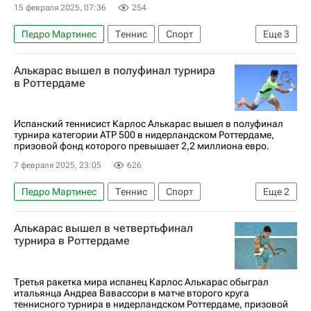
15 февраля 2025, 07:36
254
Педро Мартинес
Теннис
Спорт
Еще
3
Буэнос-Айрес (город)
Александр Зверев
Алькарас вышел в полуфинал турнира
Франсиско Черундоло
в Роттердаме
Испанский теннисист Карлос Алькарас вышел в полуфинал
турнира категории ATP 500 в нидерландском Роттердаме,
призовой фонд которого превышает 2,2 миллиона евро.
7 февраля 2025, 23:05
626
Педро Мартинес
Теннис
Спорт
Еще
2
Карлос Алькарас
Андрей Рублев
Алькарас вышел в четвертьфинал
турнира в Роттердаме
Третья ракетка мира испанец Карлос Алькарас обыграл
итальянца Андреа Вавассори в матче второго круга
теннисного турнира в нидерландском Роттердаме, призовой