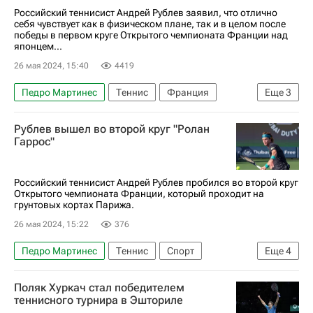
Российский теннисист Андрей Рублев заявил, что отлично
себя чувствует как в физическом плане, так и в целом после
победы в первом круге Открытого чемпионата Франции над
японцем...
26 мая 2024, 15:40
4419
Педро Мартинес
Теннис
Франция
Еще
3
Спорт
Андрей Рублев
Таро Даниэль
Рублев вышел во второй круг "Ролан
Гаррос"
Российский теннисист Андрей Рублев пробился во второй круг
Открытого чемпионата Франции, который проходит на
грунтовых кортах Парижа.
26 мая 2024, 15:22
376
Педро Мартинес
Теннис
Спорт
Еще
4
Франция
Андрей Рублев
Таро Даниэль
Поляк Хуркач стал победителем
Ролан Гаррос
теннисного турнира в Эшториле