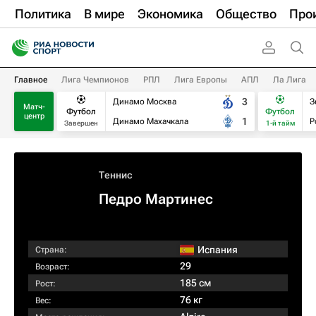
Политика
В мире
Экономика
Общество
Про
Главное
Лига Чемпионов
РПЛ
Лига Европы
АПЛ
Ла Лига
3
Динамо Москва
З
Матч-
Футбол
Футбол
центр
1
Динамо Махачкала
Р
Завершен
1-й тайм
Теннис
Педро Мартинес
Испания
Страна:
29
Возраст:
185 см
Рост:
76 кг
Вес: