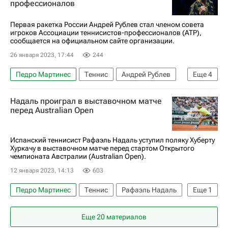
профессионалов
Первая ракетка России Андрей Рублев стал членом совета
игроков Ассоциации теннисистов-профессионалов (ATP),
сообщается на официальном сайте организации.
26 января 2023, 17:44
244
Педро Мартинес
Теннис
Андрей Рублев
Еще
4
Ассоциация теннисистов-профессионалов (ATP)
Надаль проиграл в выставочном матче
Женская теннисная ассоциация (WTA)
Спорт
перед Australian Open
Григор Димитров
Испанский теннисист Рафаэль Надаль уступил поляку Хуберту
Хуркачу в выставочном матче перед стартом Открытого
чемпионата Австралии (Australian Open).
12 января 2023, 14:13
603
Педро Мартинес
Теннис
Рафаэль Надаль
Еще
1
Хуберт Хуркач
Еще 20 материалов