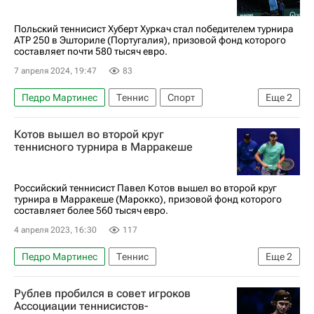
Польский теннисист Хуберт Хуркач стал победителем турнира
ATP 250 в Эшториле (Португалия), призовой фонд которого
составляет почти 580 тысяч евро.
7 апреля 2024, 19:47
83
Педро Мартинес
Теннис
Спорт
Еще
2
Португалия
Хуберт Хуркач
Котов вышел во второй круг
теннисного турнира в Марракеше
Российский теннисист Павел Котов вышел во второй круг
турнира в Марракеше (Марокко), призовой фонд которого
составляет более 560 тысяч евро.
4 апреля 2023, 16:30
117
Педро Мартинес
Теннис
Еще
2
Павел Котов (теннис)
ATP 250 Марракеш
Рублев пробился в совет игроков
Ассоциации теннисистов-