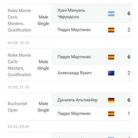
Хуан Мануэль
Rolex Monte
6
2
Черундоло
Carlo
Male
Masters,
Single
2
6
Педро Мартинес
Qualification
04.04, 12:15
Rolex Monte
6
6
Педро Мартинес
Carlo
Male
Masters,
Single
2
4
Александр Вукич
Qualification
31.03, 21:10
6
6
Даниэль Альтмайер
Bucharest
Male
Open
Single
1
4
Педро Мартинес
23.02, 23:20