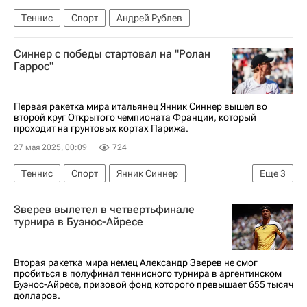
Теннис
Спорт
Андрей Рублев
Синнер с победы стартовал на "Ролан
Гаррос"
Первая ракетка мира итальянец Янник Синнер вышел во
второй круг Открытого чемпионата Франции, который
проходит на грунтовых кортах Парижа.
27 мая 2025, 00:09
724
Теннис
Спорт
Янник Синнер
Еще
3
Ришар Гаске
Кристофер О'Коннелл
Зверев вылетел в четвертьфинале
Ролан Гаррос
турнира в Буэнос-Айресе
Вторая ракетка мира немец Александр Зверев не смог
пробиться в полуфинал теннисного турнира в аргентинском
Буэнос-Айресе, призовой фонд которого превышает 655 тысяч
долларов.