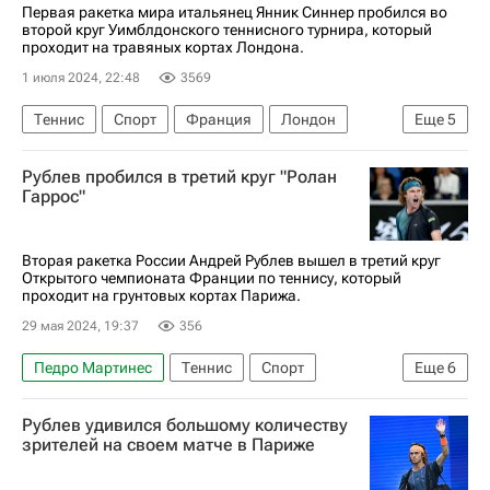
Первая ракетка мира итальянец Янник Синнер пробился во
второй круг Уимблдонского теннисного турнира, который
проходит на травяных кортах Лондона.
1 июля 2024, 22:48
3569
Теннис
Спорт
Франция
Лондон
Еще
5
Янник Синнер
Александр Бублик
Рублев пробился в третий круг "Ролан
Маттео Берреттини
Казахстан
Уимблдон
Гаррос"
Вторая ракетка России Андрей Рублев вышел в третий круг
Открытого чемпионата Франции по теннису, который
проходит на грунтовых кортах Парижа.
29 мая 2024, 19:37
356
Педро Мартинес
Теннис
Спорт
Еще
6
Франция
Россия
Париж
Рублев удивился большому количеству
Андрей Рублев
Александр Мюллер
зрителей на своем матче в Париже
Ролан Гаррос