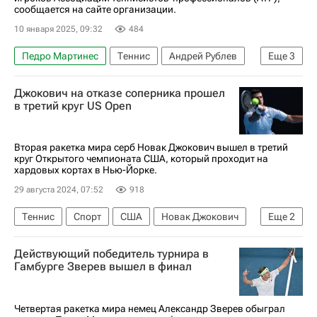
сообщается на сайте организации.
10 января 2025, 09:32
484
Педро Мартинес
Теннис
Андрей Рублев
Еще
3
Ассоциация теннисистов-профессионалов (ATP)
Джокович на отказе соперника прошел
Александр Зверев
Спорт
в третий круг US Open
Вторая ракетка мира серб Новак Джокович вышел в третий
круг Открытого чемпионата США, который проходит на
хардовых кортах в Нью-Йорке.
29 августа 2024, 07:52
918
Теннис
Спорт
США
Новак Джокович
Еще
2
Ласло Дьере
Действующий победитель турнира в
Открытый чемпионат США по теннису (US Open)
Гамбурге Зверев вышел в финал
Четвертая ракетка мира немец Александр Зверев обыграл