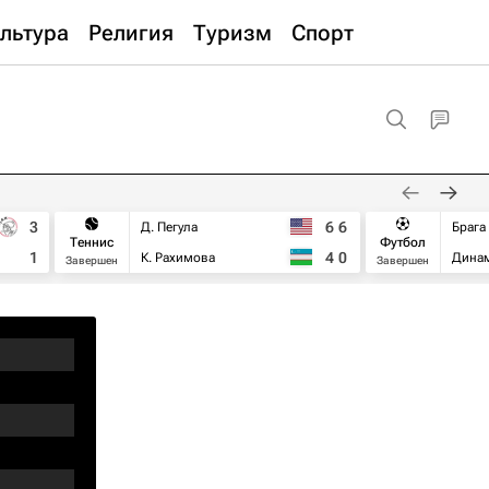
льтура
Религия
Туризм
Спорт
3
6
6
Д. Пегула
Брага
Теннис
Футбол
1
4
0
К. Рахимова
Дина
Завершен
Завершен