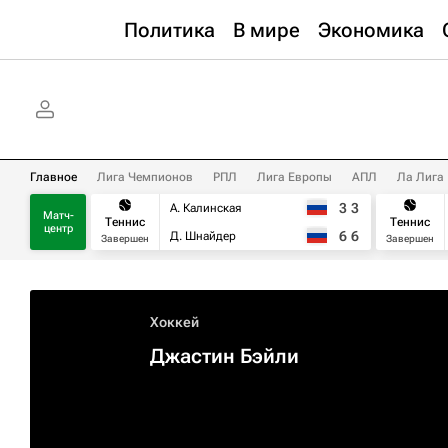
Политика
В мире
Экономика
Главное
Лига Чемпионов
РПЛ
Лига Европы
АПЛ
Ла Лига
3
3
А. Калинская
Матч-
Теннис
Теннис
центр
6
6
Д. Шнайдер
Завершен
Завершен
Хоккей
Джастин Бэйли