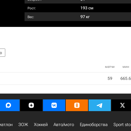
193 см
Рост:
97 кг
Вес:
о
матчи
мин
59
665.6
иатлон
ЗОЖ
Хоккей
Авто/мото
Единоборства
Sport sto