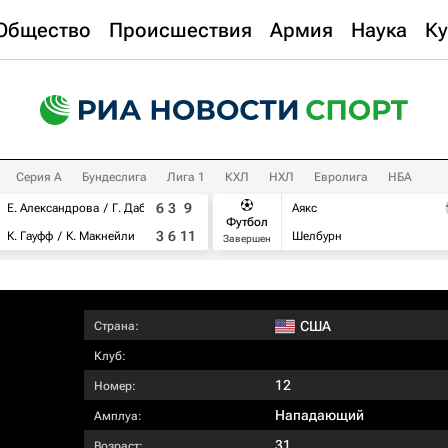
Общество
Происшествия
Армия
Наука
Ку
Серия А
Бундеслига
Лига 1
КХЛ
НХЛ
Евролига
НБА
6
3
9
Е. Александрова
Г. Дабровски
Аякс
Футбол
3
6
11
К. Гауфф
К. Макнейли
Шелбурн
Завершен
США
Страна:
Клуб:
12
Номер:
Нападающий
Амплуа:
31
Возраст: