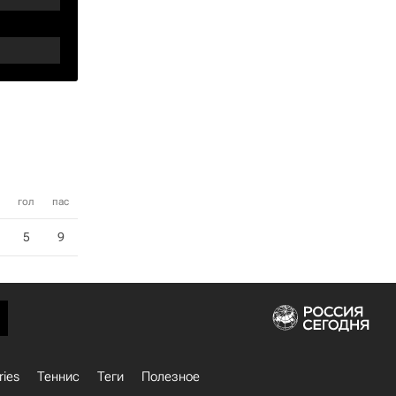
гол
пас
5
9
ries
Теннис
Теги
Полезное