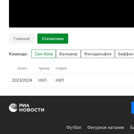
Главное
Статистика
Команда:
Сан-Хосе
Ванкувер
Филадельфия
Баффал
сезон
турнир
стадия
2023/2024
НХЛ
НХЛ
Футбол
Фигурное катание
Б