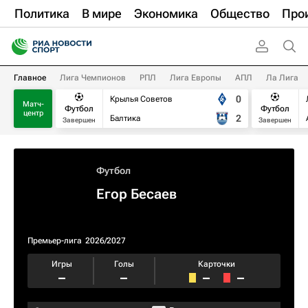
Политика
В мире
Экономика
Общество
Про
Главное
Лига Чемпионов
РПЛ
Лига Европы
АПЛ
Ла Лига
0
Крылья Советов
Матч-
Футбол
Футбол
центр
2
Балтика
Завершен
Завершен
Футбол
Егор Бесаев
Премьер-лига
2026/2027
Игры
Голы
Карточки
–
–
–
–