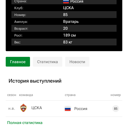
Россия
Страна:
ЦСКА
Клуб:
85
Номер:
Вратарь
Амплуа:
20
Возраст:
189 см
Рост:
83 кг
Вес:
Главное
Статистика
Новости
История выступлений
сезон
команда
страна
номер
ЦСКА
н.в.
Россия
85
Полная статистика