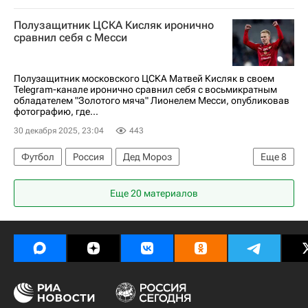
Полузащитник ЦСКА Кисляк иронично
сравнил себя с Месси
Полузащитник московского ЦСКА Матвей Кисляк в своем
Telegram-канале иронично сравнил себя с восьмикратным
обладателем "Золотого мяча" Лионелем Месси, опубликовав
фотографию, где...
30 декабря 2025, 23:04
443
Футбол
Россия
Дед Мороз
Еще
8
Матвей Кисляк
Лионель Месси
Еще 20 материалов
Данил Круговой
ПФК ЦСКА
Барселона
Ливерпуль
Лига чемпионов УЕФА 2026-2027
Суперкубок России по футболу