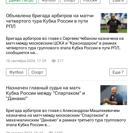
Оренбург
Оренбург
Алексей Сухой
Объявлена бригада арбитров на матчи
Химки
Российский футбольный союз (РФС)
четвертого тура Кубка России в пути
РПЛ
Москва
Виталий Мешков
Динамо Москва
Бригада арбитров во главе с Сергеем Чебаном назначена на
матч между московским ЦСКА и "Краснодаром" в рамках
четвертого тура группового этапа Кубка России в пути РПЛ,
сообщается на...
16 сентября 2024, 17:29
217
Футбол
Спорт
Еще
7
Российский футбольный союз (РФС)
Назначен главный судья на матч
Акрон (Тольятти)
Факел
ПФК ЦСКА
Кубка России между "Спартаком" и
"Динамо"
Краснодар
РПЛ 2026-2027 (Чемпионат России по футболу)
Бригада арбитров во главе с Александром Машлякевичем
назначена на матч между московским "Спартаком" и
Кубок России по футболу
махачкалинским "Динамо" в рамках третьего тура группового
этапа Кубка России в...