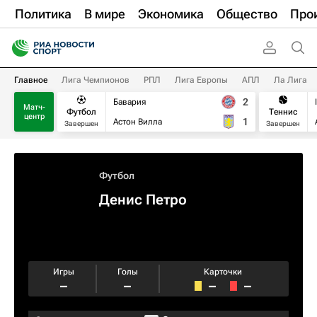
Политика
В мире
Экономика
Общество
Про
Главное
Лига Чемпионов
РПЛ
Лига Европы
АПЛ
Ла Лига
2
Бавария
Матч-
Футбол
Теннис
центр
1
Астон Вилла
Завершен
Завершен
Футбол
Денис Петро
Игры
Голы
Карточки
–
–
–
–