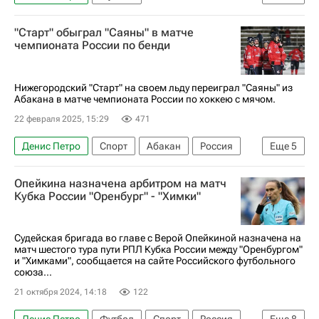
Владислав Целовальников
Виталий Мешков
"Старт" обыграл "Саяны" в матче
Динамо Москва
ПФК ЦСКА
чемпионата России по бенди
Локомотив (Москва)
Кубок России по футболу
Нижегородский "Старт" на своем льду переиграл "Саяны" из
Абакана в матче чемпионата России по хоккею с мячом.
22 февраля 2025, 15:29
471
Денис Петро
Спорт
Абакан
Россия
Еще
5
Нижний Новгород
Старт (Нижний Новгород)
Опейкина назначена арбитром на матч
Динамо Москва
Уральский трубник
Кубка России "Оренбург" - "Химки"
Чемпионат России по хоккею с мячом
Судейская бригада во главе с Верой Опейкиной назначена на
матч шестого тура пути РПЛ Кубка России между "Оренбургом"
и "Химками", сообщается на сайте Российского футбольного
союза...
21 октября 2024, 14:18
122
Денис Петро
Футбол
Спорт
Россия
Еще
8