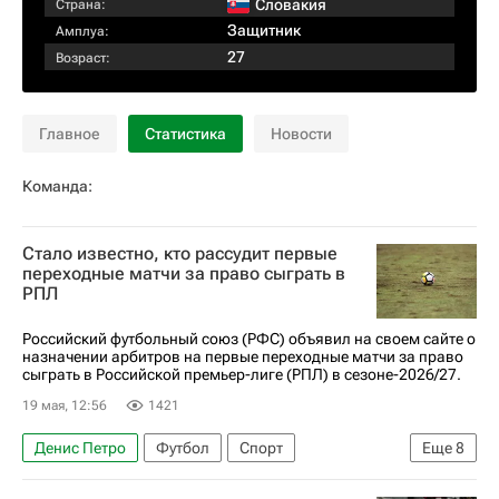
Словакия
Страна:
Защитник
Амплуа:
27
Возраст:
Главное
Статистика
Новости
Команда:
Стало известно, кто рассудит первые
переходные матчи за право сыграть в
РПЛ
Российский футбольный союз (РФС) объявил на своем сайте о
назначении арбитров на первые переходные матчи за право
сыграть в Российской премьер-лиге (РПЛ) в сезоне-2026/27.
19 мая, 12:56
1421
Денис Петро
Футбол
Спорт
Еще
8
Махачкала
Тольятти
Урал