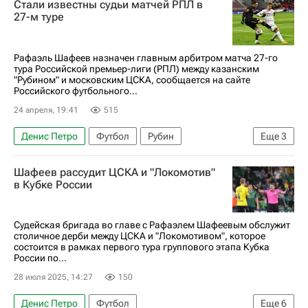
Стали известны судьи матчей РПЛ в
Динамо Москва
Ротор
Кирилл Левников
27-м туре
РПЛ 2026-2027 (Чемпионат России по футболу)
Первая лига
Рафаэль Шафеев назначен главным арбитром матча 27-го
тура Российской премьер-лиги (РПЛ) между казанским
"Рубином" и московским ЦСКА, сообщается на сайте
Российского футбольного...
24 апреля, 19:41
515
Денис Петро
Футбол
Рубин
Еще
3
Динамо Москва
ПФК ЦСКА
Шафеев рассудит ЦСКА и "Локомотив"
РПЛ 2026-2027 (Чемпионат России по футболу)
в Кубке России
Судейская бригада во главе с Рафаэлем Шафеевым обслужит
столичное дерби между ЦСКА и "Локомотивом", которое
состоится в рамках первого тура группового этапа Кубка
России по...
28 июля 2025, 14:27
150
Денис Петро
Футбол
Еще
6