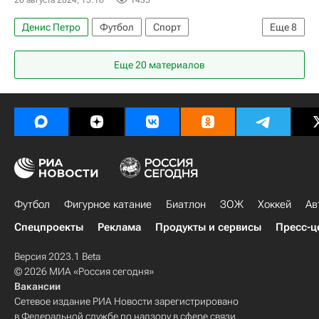
26 августа 2024, 15:16
1435
Денис Петро
Футбол
Спорт
Еще
8
Владимир Москалев
Россия
Москва
Еще 20 материалов
Грозный
Евгений Турбин
Спартак Москва
Динамо Москва
Российский футбольный союз (РФС)
Футбол
Фигурное катание
Биатлон
ЗОЖ
Хоккей
Ав
Спецпроекты
Реклама
Продукты и сервисы
Пресс-ц
Версия 2023.1 Beta
© 2026 МИА «Россия сегодня»
Вакансии
Сетевое издание РИА Новости зарегистрировано
в Федеральной службе по надзору в сфере связи,