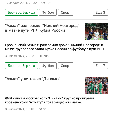
12 августа 2024, 20:32
103
Бернард Бериша
Футбол
Спорт
Еще
3
Косово
Ахмат
Россия
"Ахмат" разгромил "Нижний Новгород"
в матче пути РПЛ Кубка России
Грозненский "Ахмат" разгромил дома "Нижний Новгород" в
матче группового этапа Кубка России по футболу в пути РПЛ.
31 июля 2024, 23:08
705
Бернард Бериша
Футбол
Спорт
Еще
7
Антон Швец
Грозный
Гамид Агаларов
"Ахмат" уничтожил "Динамо"
Ахмат
Краснодар
Нижний Новгород
Кубок России по футболу
Футболисты московского "Динамо" крупно проиграли
грозненскому "Ахмату" в товарищеском матче.
30 июня 2024, 19:10
913