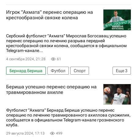
Краснодар
Кубок России по футболу
Игрок "Ахмата" перенес операцию на
Джон Кордоба
крестообразной связке колена
Сербский футболист "Ахмата" Мирослав Богосавац успешно
перенес операцию по лечению разрыва передней
крестообразной связки колена, сообщается в официальном
Telegram-канале...
4 сентября 2024, 21:28
61
Бернард Бериша
Футбол
Спорт
Еще
3
Мирослав Богосавац
Ахмат
Химки
Бериша успешно перенес операцию на
травмированном ахилле
Футболист "Ахмата" Бернард Бериша успешно перенес
операцию по лечению травмированного ахиллова сухожилия,
сообщается в официальном Telegram-канале грозненского
клуба.
29 августа 2024, 17:13
499