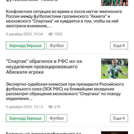
РПЛ 2026-2027 (Чемпионат России по футболу)
Конфликтная ситуация во время и после матча чемпионата
России между футболистами грозненского "Ахмата" и
московского "Спартака" не нуждается в том, чтобы на ней
заостряли внимание,...
5 декабря 2023, 19:34
1092
Бернард Бериша
Футбол
Еще
4
Гильермо Абаскаль
Спартак Москва
"Спартак" обратился в РФС из-за
Ахмат
неудаления провоцировавшего
Абаскаля игрока
РПЛ 2026-2027 (Чемпионат России по футболу)
Экспертно-судейская комиссия при президенте Российского
футбольного союз (ЭСК РФС) на ближайшем заседании
рассмотрит обращение московского "Спартака" по поводу
неудаления...
5 декабря 2023, 19:13
279
Бернард Бериша
Футбол
Еще
4
Гильермо Абаскаль
Спартак Москва
Беришу не дисквалифицируют за