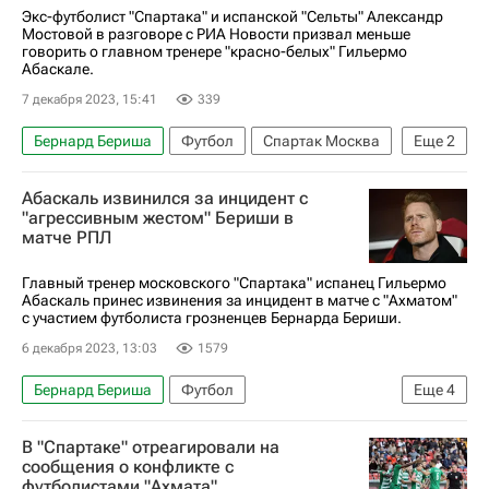
Экс-футболист "Спартака" и испанской "Сельты" Александр
Мостовой в разговоре с РИА Новости призвал меньше
говорить о главном тренере "красно-белых" Гильермо
Абаскале.
7 декабря 2023, 15:41
339
Бернард Бериша
Футбол
Спартак Москва
Еще
2
Гильермо Абаскаль
Ахмат
Абаскаль извинился за инцидент с
"агрессивным жестом" Бериши в
матче РПЛ
Главный тренер московского "Спартака" испанец Гильермо
Абаскаль принес извинения за инцидент в матче с "Ахматом"
с участием футболиста грозненцев Бернарда Бериши.
6 декабря 2023, 13:03
1579
Бернард Бериша
Футбол
Еще
4
Гильермо Абаскаль
Ахмат
В "Спартаке" отреагировали на
Спартак Москва
сообщения о конфликте с
футболистами "Ахмата"