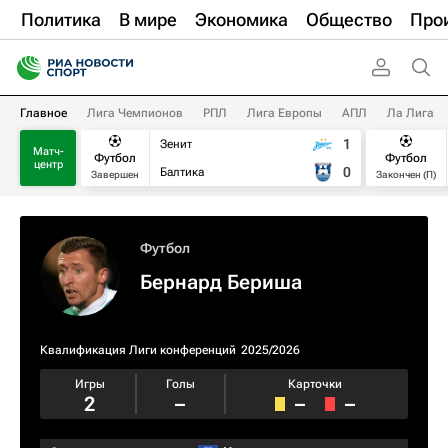
Политика
В мире
Экономика
Общество
Про
Главное
Лига Чемпионов
РПЛ
Лига Европы
АПЛ
Ла Лига
1
Зенит
Матч-
Футбол
Футбол
центр
0
Балтика
Завершен
Закончен (П)
Футбол
Бернард Бериша
Квалификация Лиги конференций
2025/2026
Игры
Голы
Карточки
2
–
–
–