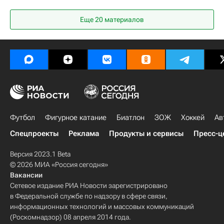
Гильермо Абаскаль
Артур Григорьянц
Еще 20 материалов
Спартак Москва
Российский футбольный союз (РФС)
Ахмат
РПЛ 2026-2027 (Чемпионат России по футболу)
Футбол
Фигурное катание
Биатлон
ЗОЖ
Хоккей
Ав
Спецпроекты
Реклама
Продукты и сервисы
Пресс-ц
Версия 2023.1 Beta
© 2026 МИА «Россия сегодня»
Вакансии
Сетевое издание РИА Новости зарегистрировано
в Федеральной службе по надзору в сфере связи,
информационных технологий и массовых коммуникаций
(Роскомнадзор) 08 апреля 2014 года.