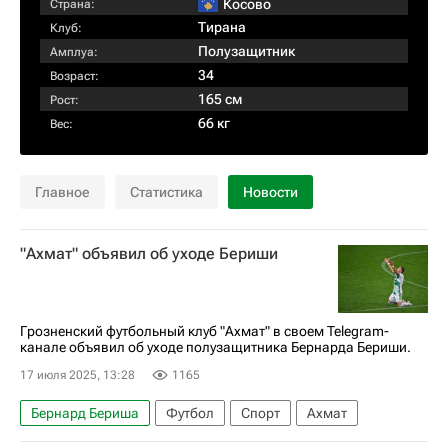
Косово
Страна:
Тирана
Клуб:
Полузащитник
Амплуа:
34
Возраст:
165 см
Рост:
66 кг
Вес:
Главное
Статистика
Новости
"Ахмат" объявил об уходе Бериши
Грозненский футбольный клуб "Ахмат" в своем Telegram-
канале объявил об уходе полузащитника Бернарда Бериши.
17 июля 2025, 13:28
1165
Бернард Бериша
Футбол
Спорт
Ахмат