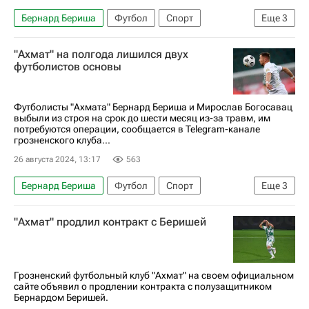
Бернард Бериша
Футбол
Спорт
Еще
3
Мирослав Богосавац
Ахмат
Химки
"Ахмат" на полгода лишился двух
футболистов основы
Футболисты "Ахмата" Бернард Бериша и Мирослав Богосавац
выбыли из строя на срок до шести месяц из-за травм, им
потребуются операции, сообщается в Telegram-канале
грозненского клуба...
26 августа 2024, 13:17
563
Бернард Бериша
Футбол
Спорт
Еще
3
Мирослав Богосавац
Ахмат
Россия
"Ахмат" продлил контракт с Беришей
Грозненский футбольный клуб "Ахмат" на своем официальном
сайте объявил о продлении контракта с полузащитником
Бернардом Беришей.