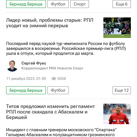
Бернард Бериша
Футбол
Спорт
Еще
6
Москва
Федор Чалов
Мохамед Конате
Лидер новый, проблемы старые: РПЛ
ПФК ЦСКА
Ахмат
Спартак Москва
уходит на зимний перерыв
Последний перед паузой тур чемпионата России по футболу
завершился в воскресенье. Российская премьер-лига (РПЛ)
ушла в отпуск, который продлится до марта.
Сергей Фукс
Корреспондент РИА Новости Спорт
11 декабря 2023, 01:00
5058
Бернард Бериша
Футбол
Еще
12
РПЛ 2026-2027 (Чемпионат России по футболу)
Титов предложил изменить регламент
Авторы РИА Новости Спорт
Зенит
РПЛ после скандала с Абаскалем и
Беришей
Спартак Москва
Валерий Карпин
Милорад Мажич
Гильермо Абаскаль
Инцидент с главным тренером московского "Спартака"
Гильермо Абаскалем и полузащитником грозненского