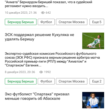
Михаил Галактионов
Локомотив (Москва)
"Ахмата" Бернардом Беришей показал, что в судейский
регламент нужно вводить...
Динамо Москва
Марцел Личка
Ахмат
10 декабря 2023, 21:36
642
Бернард Бериша
Футбол
Спартак Москва
Еще
5
Российский футбольный союз (РФС)
Ахмат
ЭСК поддержал решение Кукуляка не
Егор Титов
Гильермо Абаскаль
удалять Беришу
РПЛ 2026-2027 (Чемпионат России по футболу)
Экспертно-судейская комиссия Российского футбольного
союза (ЭСК РФС) признала верным решение арбитра матча
Российской премьер-лиги (РПЛ) между "Ахматом" и
"Спартаком" Евгения...
8 декабря 2023, 20:36
1992
Бернард Бериша
Футбол
Спартак Москва
Еще
2
Ахмат
Гильермо Абаскаль
Экс-футболист "Спартака" призвал
меньше говорить об Абаскале