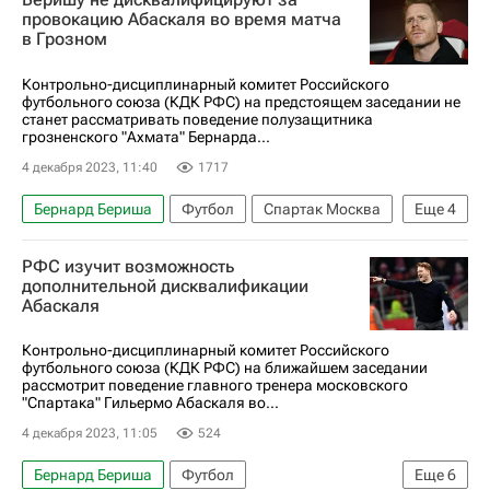
Ахмат
провокацию Абаскаля во время матча
в Грозном
РПЛ 2026-2027 (Чемпионат России по футболу)
Контрольно-дисциплинарный комитет Российского
футбольного союза (КДК РФС) на предстоящем заседании не
станет рассматривать поведение полузащитника
грозненского "Ахмата" Бернарда...
4 декабря 2023, 11:40
1717
Бернард Бериша
Футбол
Спартак Москва
Еще
4
Ахмат
Российский футбольный союз (РФС)
РФС изучит возможность
Артур Григорьянц
Гильермо Абаскаль
дополнительной дисквалификации
Абаскаля
Контрольно-дисциплинарный комитет Российского
футбольного союза (КДК РФС) на ближайшем заседании
рассмотрит поведение главного тренера московского
"Спартака" Гильермо Абаскаля во...
4 декабря 2023, 11:05
524
Бернард Бериша
Футбол
Еще
6