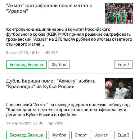
"Ахмат" оштрафовали после матча с
"Уралом"
Контрольно-дисциплинарный комитет Российского
футбольного союза (КДК РФС) принял решение оштрафовать
грозненский "Ахмат" на 270 тысяч рублей по итогам ответного
стыкового матча...
5 июня 2025, 18:14
495
Бернард Бериша
Футбол
Еще
7
Артур Григорьянц
Дубль Бериши помог "Ахмату" выбить
Российский футбольный союз (РФС)
Ахмат
"Краснодар" из Кубка России
Урал
Нижний Новгород
РПЛ 2026-2027 (Чемпионат России по футболу)
Грозненский "Ахмат" на выезде одержал волевую победу над
"Краснодаром" в матче второго этапа четвертьфинала пути
Спорт
регионов Кубка России по футболу.
11 марта 2025, 22:05
2850
Бернард Бериша
Футбол
Спорт
Ахмат
Еще
3