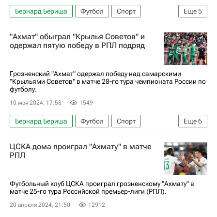
Бернард Бериша
Футбол
Спорт
Еще
5
Химки (городской округ в Московской области)
"Ахмат" обыграл "Крылья Советов" и
Гамид Агаларов
Ахмат
Динамо Москва
одержал пятую победу в РПЛ подряд
Партизан
Грозненский "Ахмат" одержал победу над самарскими
"Крыльями Советов" в матче 28-го тура чемпионата России по
футболу.
10 мая 2024, 17:58
1549
Бернард Бериша
Футбол
Спорт
Еще
6
Россия
Самара
Мохамед Конате
ЦСКА дома проиграл "Ахмату" в матче
Крылья Советов
Зенит
Ахмат
РПЛ
Футбольный клуб ЦСКА проиграл грозненскому "Ахмату" в
матче 25-го тура Российской премьер-лиги (РПЛ).
20 апреля 2024, 21:50
12912