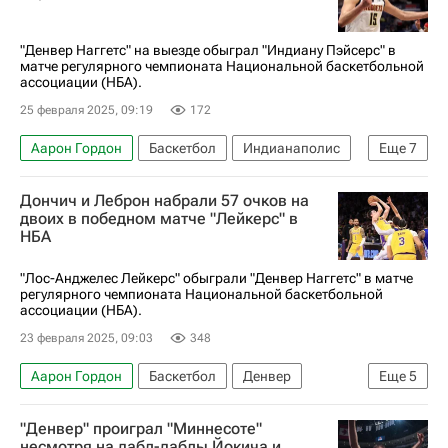
Спорт
НБА
"Денвер Наггетс" на выезде обыграл "Индиану Пэйсерс" в
матче регулярного чемпионата Национальной баскетбольной
ассоциации (НБА).
25 февраля 2025, 09:19
172
Аарон Гордон
Баскетбол
Индианаполис
Еще
7
Восток
Никола Йокич
Майкл Портер
Дончич и Леброн набрали 57 очков на
Денвер Наггетс
Индиана Пэйсерс
двоих в победном матче "Лейкерс" в
НБА
Лос-Анджелес Клипперс
НБА
"Лос-Анджелес Лейкерс" обыграли "Денвер Наггетс" в матче
регулярного чемпионата Национальной баскетбольной
ассоциации (НБА).
23 февраля 2025, 09:03
348
Аарон Гордон
Баскетбол
Денвер
Еще
5
Лука Дончич
Леброн Джеймс
"Денвер" проиграл "Миннесоте"
Лос-Анджелес Лейкерс
Денвер Наггетс
несмотря на дабл-даблы Йокича и