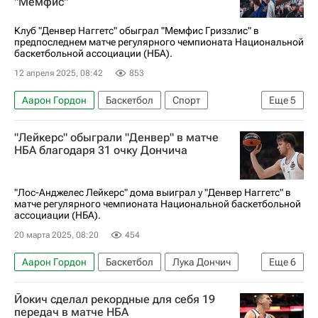
"Мемфис"
Оклахома-Сити Тандер
Денвер Наггетс
Клуб "Денвер Наггетс" обыграл "Мемфис Гриззлис" в
предпоследнем матче регулярного чемпионата Национальной
баскетбольной ассоциации (НБА).
12 апреля 2025, 08:42
853
Аарон Гордон
Баскетбол
Спорт
Еще
5
Денвер
Никола Йокич
Денвер Наггетс
"Лейкерс" обыграли "Денвер" в матче
Хьюстон Рокетс
НБА
НБА благодаря 31 очку Дончича
"Лос-Анджелес Лейкерс" дома выиграл у "Денвер Наггетс" в
матче регулярного чемпионата Национальной баскетбольной
ассоциации (НБА).
20 марта 2025, 08:20
454
Аарон Гордон
Баскетбол
Лука Дончич
Еще
6
Леброн Джеймс
Лос-Анджелес Лейкерс
Йокич сделал рекордные для себя 19
Портленд Трэйл Блэйзерс
Денвер Наггетс
передач в матче НБА