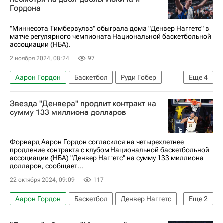
Гордона
Чикаго Буллз
"Миннесота Тимбервулвз" обыграла дома "Денвер Наггетс" в
матче регулярного чемпионата Национальной баскетбольной
ассоциации (НБА).
2 ноября 2024, 08:24
97
Аарон Гордон
Баскетбол
Руди Гобер
Еще
4
Денвер Наггетс
Нью-Йорк Никс
Звезда "Денвера" продлит контракт на
Детройт Пистонс
НБА
сумму 133 миллиона долларов
Форвард Аарон Гордон согласился на четырехлетнее
продление контракта с клубом Национальной баскетбольной
ассоциации (НБА) "Денвер Наггетс" на сумму 133 миллиона
долларов, сообщает...
22 октября 2024, 09:09
117
Аарон Гордон
Баскетбол
Денвер Наггетс
Еще
2
НБА
Спорт