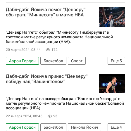
Денвер
Никола Йокич
Энтони Дэвис
Дабл-дабл Йокича помог "Денверу"
Денвер Наггетс
Лос-Анджелес Лейкерс
обыграть "Миннесоту" в матче НБА
Нью-Йорк Никс
Кубок России по баскетболу
"Денвер Наггетс" обыграл "Миннесоту Тимбервулвз" в
гостевом матче регулярного чемпионата Национальной
баскетбольной ассоциации (НБА).
20 марта 2024, 08:44
172
Аарон Гордон
Баскетбол
Спорт
Еще
5
Никола Йокич
Денвер Наггетс
Дабл-дабл Йокича принес "Денверу"
Вашингтон Уизардс
Хьюстон Рокетс
победу над "Вашингтоном"
Миннеаполис
"Денвер Наггетс" на выезде обыграл "Вашингтон Уизардс" в
матче регулярного чемпионата Национальной баскетбольной
ассоциации (НБА).
22 января 2024, 08:45
93
Аарон Гордон
Баскетбол
Никола Йокич
Еще
4