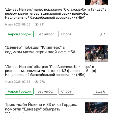
"Денвер Наггетс" нанес поражение "Оклахома-Сити Тандер" в
первом матче четвертьфинальной серии плей-офф
Национальной баскетбольной ассоциации (НБА).
6 мая 2025, 08:05
231
Аарон Гордон
Баскетбол
Спорт
Еще
7
Оклахома-Сити
Никола Йокич
"Денвер" победил "Клипперс" в
Шэй Гилджес-Александер
Денвер Наггетс
седьмом матче серии плей-офф НБА
Оклахома-Сити Тандер
Бостон Селтикс
Кубок Гагарина
"Денвер Наггетс" обыграл "Лос-Анджелес Клипперс" в
решающем, седьмом матче серии 1/8 финала плей-офф
Национальной баскетбольной ассоциации (НБА).
4 мая 2025, 07:58
278
Аарон Гордон
Баскетбол
Спорт
Еще
6
Денвер
Никола Йокич
Кавай Леонард
Трипл-дабл Йокича и 33 очка Гордона
Лос-Анджелес Клипперс
помогли "Денверу" обыграть