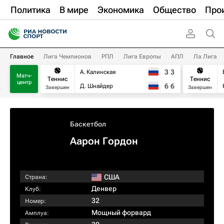
Политика
В мире
Экономика
Общество
Про
Главное
Лига Чемпионов
РПЛ
Лига Европы
АПЛ
Ла Лига
3
3
А. Калинская
Матч-
Теннис
Теннис
центр
6
6
Д. Шнайдер
Завершен
Завершен
Баскетбол
Аарон Гордон
США
Страна:
Денвер
Клуб:
32
Номер:
Мощный форвард
Амплуа: