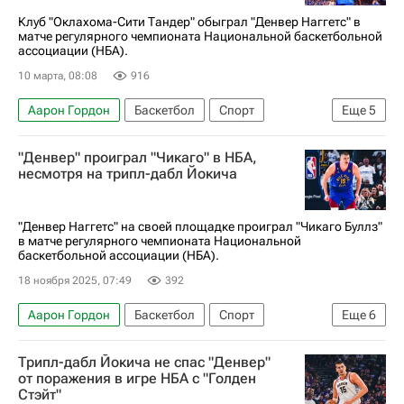
Клуб "Оклахома-Сити Тандер" обыграл "Денвер Наггетс" в
матче регулярного чемпионата Национальной баскетбольной
ассоциации (НБА).
10 марта, 08:08
916
Аарон Гордон
Баскетбол
Спорт
Еще
5
Оклахома
Никола Йокич
"Денвер" проиграл "Чикаго" в НБА,
Оклахома-Сити Тандер
Денвер Наггетс
несмотря на трипл-дабл Йокича
НБА
"Денвер Наггетс" на своей площадке проиграл "Чикаго Буллз"
в матче регулярного чемпионата Национальной
баскетбольной ассоциации (НБА).
18 ноября 2025, 07:49
392
Аарон Гордон
Баскетбол
Спорт
Еще
6
Никола Йокич
Джамал Мюррей
Трипл-дабл Йокича не спас "Денвер"
Денвер Наггетс
Чикаго Буллз
от поражения в игре НБА с "Голден
Стэйт"
Детройт Пистонс
НБА