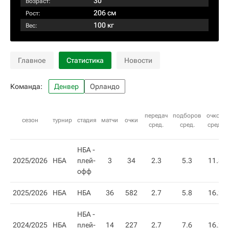
30
Возраст:
206 см
Рост:
100 кг
Вес:
Главное
Статистика
Новости
Команда:
Денвер
Орландо
передач
подборов
очков
сезон
турнир
стадия
матчи
очки
сред.
сред.
сред.
НБА -
2025/2026
НБА
плей-
3
34
2.3
5.3
11.3
офф
2025/2026
НБА
НБА
36
582
2.7
5.8
16.2
НБА -
2024/2025
НБА
плей-
14
227
2.7
7.6
16.2