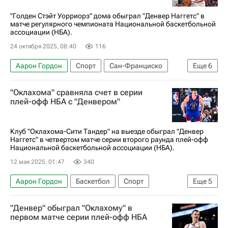
"Голден Стэйт Уорриорз" дома обыграл "Денвер Наггетс" в
матче регулярного чемпионата Национальной баскетбольной
ассоциации (НБА).
24 октября 2025, 08:40
116
Аарон Гордон
Спорт
Сан-Франциско
Еще
6
Никола Йокич
Денвер Наггетс
"Оклахома" сравняла счет в серии
Голден Стэйт Уорриорз
плей-офф НБА с "Денвером"
Портленд Трэйл Блэйзерс
Стефен Карри
Баскетбол
Клуб "Оклахома-Сити Тандер" на выезде обыграл "Денвер
Наггетс" в четвертом матче серии второго раунда плей-офф
Национальной баскетбольной ассоциации (НБА).
12 мая 2025, 01:47
340
Аарон Гордон
Баскетбол
Спорт
Еще
5
Денвер
Оклахома-Сити
Никола Йокич
"Денвер" обыграл "Оклахому" в
Денвер Наггетс
Оклахома-Сити Тандер
первом матче серии плей-офф НБА