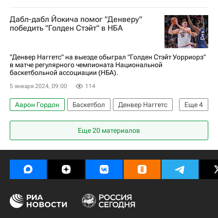
Кайл Кузма
Вашингтон Уизардс
Дабл-дабл Йокича помог "Денверу"
Денвер Наггетс
Лос-Анджелес Клипперс
победить "Голден Стэйт" в НБА
"Денвер Наггетс" на выезде обыграл "Голден Стэйт Уорриорз"
в матче регулярного чемпионата Национальной
баскетбольной ассоциации (НБА).
5 января 2024, 09:00
114
Аарон Гордон
Баскетбол
Денвер Наггетс
Еще
4
Милуоки Бакс
Голден Стэйт Уорриорз
Еще 20 материалов
Стефен Карри
Никола Йокич