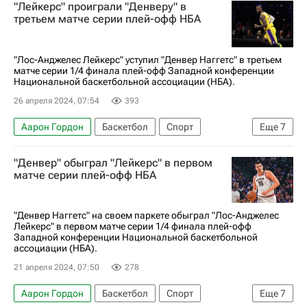
"Лейкерс" проиграли "Денверу" в
Нью-Йорк Никс
Денвер Наггетс
третьем матче серии плей-офф НБА
Индиана Пэйсерс
Миннесота Тимбервулвс
"Лос-Анджелес Лейкерс" уступил "Денвер Наггетс" в третьем
матче серии 1/4 финала плей-офф Западной конференции
Национальной баскетбольной ассоциации (НБА).
26 апреля 2024, 07:54
393
Аарон Гордон
Баскетбол
Спорт
Еще
7
Лос-Анджелес
Никола Йокич
"Денвер" обыграл "Лейкерс" в первом
Энтони Дэвис
Лос-Анджелес Лейкерс
матче серии плей-офф НБА
Денвер Наггетс
Нью-Йорк Никс
Кубок России по баскетболу
"Денвер Наггетс" на своем паркете обыграл "Лос-Анджелес
Лейкерс" в первом матче серии 1/4 финала плей-офф
Западной конференции Национальной баскетбольной
ассоциации (НБА).
21 апреля 2024, 07:50
278
Аарон Гордон
Баскетбол
Спорт
Еще
7