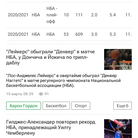
НБА -
2020/2021
НБА
плей-
10
111
2.0
5.4
11.1
офф
2020/2021
НБА
НБА
53
609
3.0
5.3
11.5
"Лейкерс" обыграли "Денвер" в матче
НБА, у Дончича и Йокича по трипл-
даблу
"Лос-Анджелес Лейкерс" в овертайме обыграл "Денвер
Наггетс" в матче регулярного чемпионата Национальной
баскетбольной ассоциации (НБА).
15 марта, 08:39
91
Аарон Гордон
Баскетбол
Спорт
Еще
6
Лос-Анджелес
Лука Дончич
Никола Йокич
Гилджес-Александер повторил рекорд
Лос-Анджелес Лейкерс
Денвер Наггетс
НБА, принадлежащий Уилту
Чемберлену
Бостон Селтикс