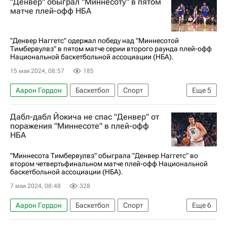
"Денвер" обыграл "Миннесоту" в пятом
матче плей-офф НБА
"Денвер Наггетс" одержал победу над "Миннесотой
Тимбервулвз" в пятом матче серии второго раунда плей-офф
Национальной баскетбольной ассоциации (НБА).
15 мая 2024, 08:57
185
Аарон Гордон
Баскетбол
Спорт
Еще
5
Никола Йокич
Карл-Энтони Таунс
Дабл-дабл Йокича не спас "Денвер" от
Нью-Йорк Никс
Денвер Наггетс
поражения "Миннесоте" в плей-офф
НБА
Индиана Пэйсерс
"Миннесота Тимбервулвз" обыграла "Денвер Наггетс" во
втором четвертьфинальном матче плей-офф Национальной
баскетбольной ассоциации (НБА).
7 мая 2024, 08:48
328
Аарон Гордон
Баскетбол
Спорт
Еще
6
Карл-Энтони Таунс
Никола Йокич