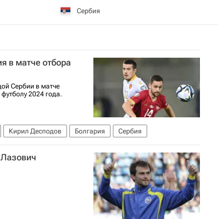
Сербия
я в матче отбора
ой Сербии в матче
футболу 2024 года.
Кирил Десподов
Болгария
Сербия
" Лазович