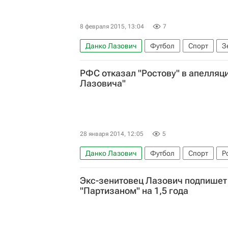
8 февраля 2015, 13:04
7
Данко Лазович
Футбол
Спорт
З
РФС отказал "Ростову" в апелляци
Лазовича"
28 января 2014, 12:05
5
Данко Лазович
Футбол
Спорт
Р
РПЛ 2026-2027 (Чемпионат России по футб
Экс-зенитовец Лазович подпишет 
"Партизаном" на 1,5 года