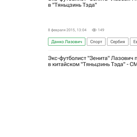
в "Тяньцзинь Тэда"
8 февраля 2015, 13:04
149
Данко Лазович
Спорт
Сербия
Е
Экс-футболист "Зенита" Лазович 
в китайском "Тяньцзинь Тэда" - С