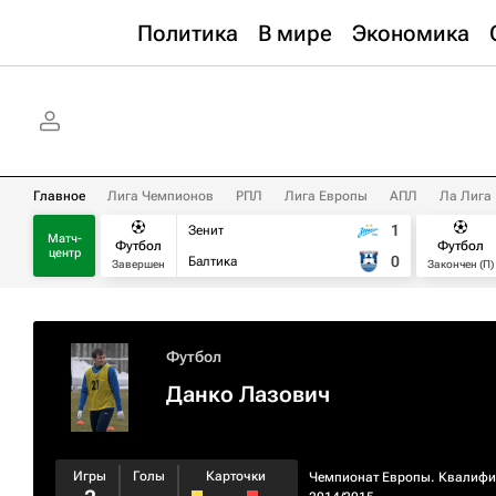
Политика
В мире
Экономика
Главное
Лига Чемпионов
РПЛ
Лига Европы
АПЛ
Ла Лига
1
Зенит
Матч-
Футбол
Футбол
центр
0
Балтика
Завершен
Закончен (П)
Футбол
Данко Лазович
Игры
Голы
Карточки
Чемпионат Европы. Квалифи