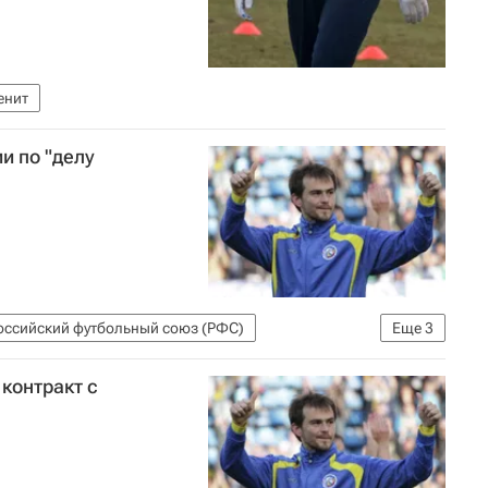
енит
и по "делу
оссийский футбольный союз (РФС)
Еще
3
олу)
Зенит
Ростов
контракт с