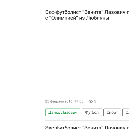
Экс-футболист "Зенита" Лазович 
с "Олимпией" из Любляны
25 февраля 2016, 17:05
5
Данко Лазович
Футбол
Спорт
О
Экс-футболист "Зенита" Лазович 