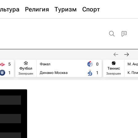
льтура
Религия
Туризм
Спорт
5
0
Факел
М. Ан
Футбол
Теннис
1
1
Динамо Москва
К. Пл
Завершен
Завершен