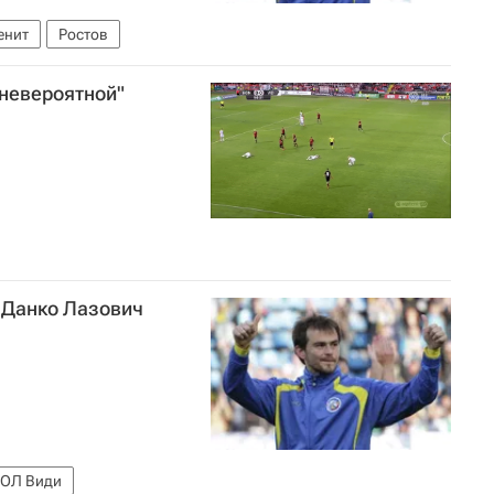
енит
Ростов
"невероятной"
" Данко Лазович
ОЛ Види