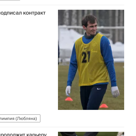
подписал контракт
лимпия (Любляна)
продолжит карьеру