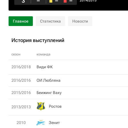
3
–
–
–
2014/2015
Главное
Статистика
Новости
История выступлений
сезон
команда
2016/2018
Види ФК
2016/2016
ОИ Любляна
2015/2016
Беижинг Baxy
Ростов
2013/2013
Зенит
2010