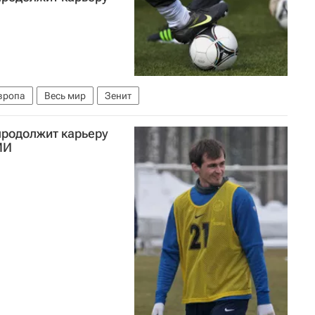
вропа
Весь мир
Зенит
продолжит карьеру
МИ