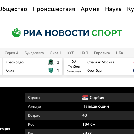
Общество
Происшествия
Армия
Наука
Ку
Серия А
Бундеслига
Лига 1
КХЛ
НХЛ
Евролига
НБА
2
Краснодар
Спартак Москва
Футбол
1
Ахмат
Оренбург
Завершен
Сербия
Страна:
Нападающий
Амплуа:
43
Возраст:
184 см
Рост:
кация​
79 кг
Вес: