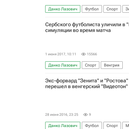
Данко Лазович
Футбол
Спорт
З
Сербского футболиста уличили в 
симуляции во время матча
1 июня 2017, 10:11
15566
Данко Лазович
Спорт
Венгрия
Экс-форвард "Зенита" и "Ростова
перешел в венгерский "Видеотон"
28 июня 2016, 23:25
9
Данко Лазович
Футбол
Спорт
М