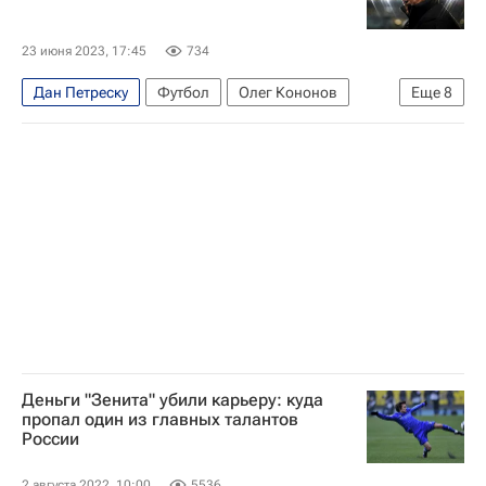
23 июня 2023, 17:45
734
Дан Петреску
Футбол
Олег Кононов
Еще
8
Леонид Кучук
Миодраг Божович
Марцел Личка
Динамо Москва
РПЛ 2026-2027 (Чемпионат России по футболу)
Трансферы в РПЛ
Кубань
Локомотив (Москва)
Деньги "Зенита" убили карьеру: куда
пропал один из главных талантов
России
2 августа 2022, 10:00
5536