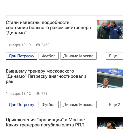
Стали известны подробности
состояния больного раком экс-тренера
"Динамо"
1 января, 13:19
8450
Дан Петреску
Футбол
Динамо Москва
Еще
1
Кубань
Бывшему тренеру московского
"Динамо" Петреску диагностировали
рак
1 января, 13:12
773
Дан Петреску
Футбол
Динамо Москва
Еще
2
Кубань
Приключения "провинции" в Москве.
РПЛ 2026-2027 (Чемпионат России по футболу)
Каких тренеров погубила элита РПЛ