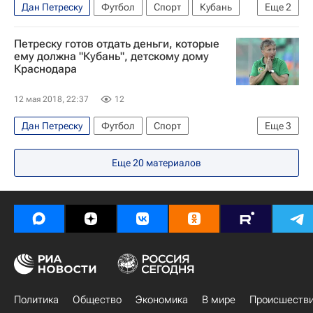
Дан Петреску
Футбол
Спорт
Кубань
Еще
2
Динамо Москва
ЧФР
Петреску готов отдать деньги, которые
ему должна "Кубань", детскому дому
Краснодара
12 мая 2018, 22:37
12
Дан Петреску
Футбол
Спорт
Еще
3
Международная федерация футбола (ФИФА)
Еще
20
материалов
Первая лига
Кубань
Политика
Общество
Экономика
В мире
Происшеств