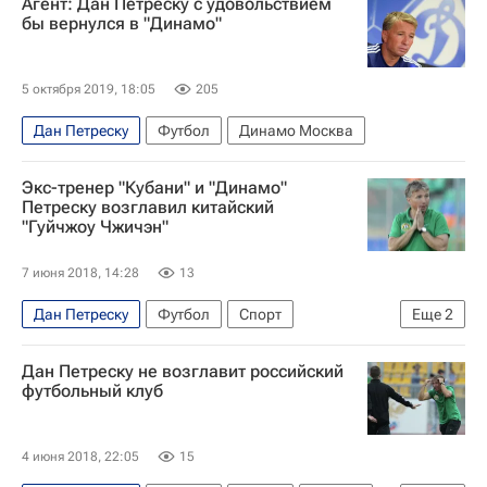
Агент: Дан Петреску с удовольствием
бы вернулся в "Динамо"
5 октября 2019, 18:05
205
Дан Петреску
Футбол
Динамо Москва
Экс-тренер "Кубани" и "Динамо"
Петреску возглавил китайский
"Гуйчжоу Чжичэн"
7 июня 2018, 14:28
13
Дан Петреску
Футбол
Спорт
Еще
2
Чемпионат Китая по футболу
Бэйцзин Жэньхэ
Дан Петреску не возглавит российский
футбольный клуб
4 июня 2018, 22:05
15