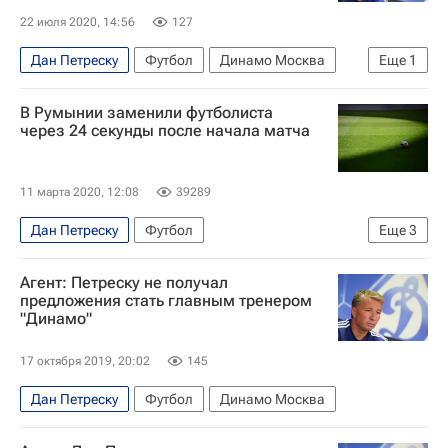
22 июля 2020, 14:56
127
Дан Петреску
Футбол
Динамо Москва
Еще
1
Спорт в условиях пандемии коронавируса
В Румынии заменили футболиста
через 24 секунды после начала матча
11 марта 2020, 12:08
39289
Дан Петреску
Футбол
Еще
3
Лига Европы УЕФА 2026-2027
Севилья
Агент: Петреску не получал
ЧФР
предложения стать главным тренером
"Динамо"
17 октября 2019, 20:02
145
Дан Петреску
Футбол
Динамо Москва