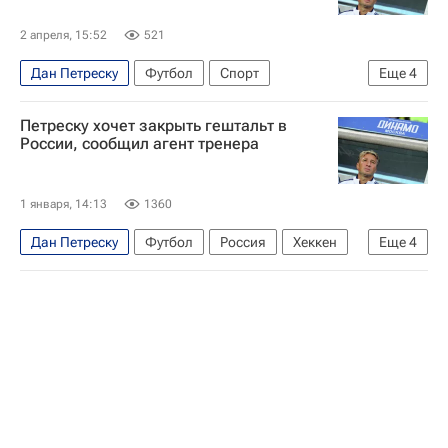
2 апреля, 15:52
521
Дан Петреску
Футбол
Спорт
Еще
4
Динамо Москва
Петреску хочет закрыть гештальт в
РПЛ 2026-2027 (Чемпионат России по футболу)
России, сообщил агент тренера
Кубань
Челси
1 января, 14:13
1360
Дан Петреску
Футбол
Россия
Хеккен
Еще
4
Челси
Кубань
РПЛ 2026-2027 (Чемпионат России по футболу)
Кубок Англии