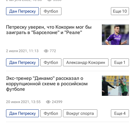
Дан Петреску
Футбол
Еще
10
РПЛ 2026-2027 (Чемпионат России по футболу)
Петреску уверен, что Кокорин мог бы
Динамо Москва
Иван Соловьёв
Зенит
заиграть в "Барселоне" и "Реале"
Александр Точилин
Федор Смолов
Анжи
Кирилл Новиков
Авторы РИА Новости Спорт
2 июля 2021, 11:13
772
Материалы РИА Спорт
Дан Петреску
Футбол
Александр Кокорин
Еще
1
Фиорентина
Экс-тренер "Динамо" рассказал о
коррупционной схеме в российском
футболе
20 июня 2021, 13:55
24399
Дан Петреску
Футбол
Вокруг спорта
Еще
4
РПЛ 2026-2027 (Чемпионат России по футболу)
Кубань
Ласина Траоре
Динамо Москва