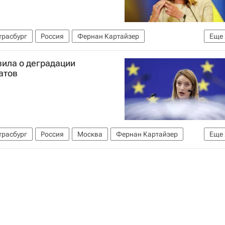
трасбург
Россия
Фернан Картайзер
Еще
вила о деградации
атов
трасбург
Россия
Москва
Фернан Картайзер
Еще