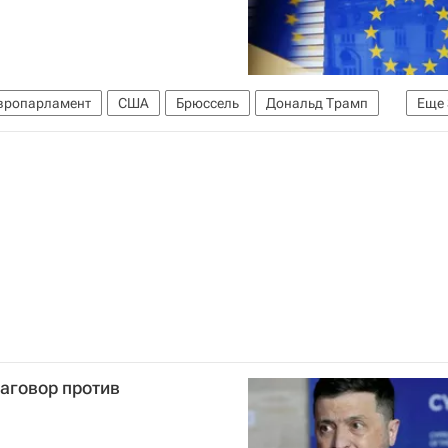
вропарламент
США
Брюссель
Дональд Трамп
Еще
ен
Еврокомиссия
аговор против