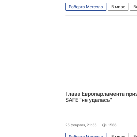
Роберта Метсола
В мире
В
Европарламент
Еврокомисси
Глава Европарламента при
SAFE "не удалась"
25 февраля, 21:55
1586
Роберта Метсола
В мире
В