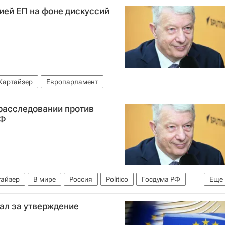
ией ЕП на фоне дискуссий
Картайзер
Европарламент
расследовании против
ЭФ
тайзер
В мире
Россия
Politico
Госдума РФ
Еще
ал за утверждение