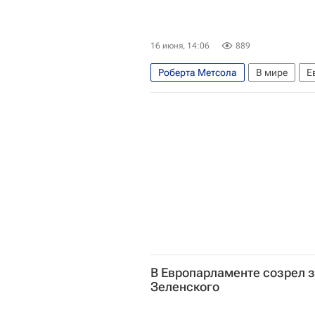
16 июня, 14:06
889
Роберта Метсола
В мире
Е
Евросоюз
Урсула фон дер Ляй
В Европарламенте созрел з
Зеленского