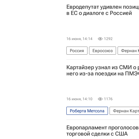
Евродепутат удивлен позиц
в ЕС о диалоге с Россией
16 июня, 14:14
1292
Россия
Евросоюз
Фернан 
Картайзер узнал из СМИ о 
него из-за поездки на ПМ
16 июня, 14:10
1176
Роберта Метсола
Фернан Кар
Европарламент
Европарламент проголосов
торговой сделки с США