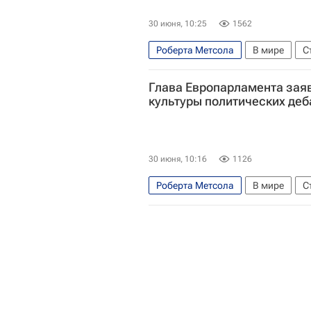
30 июня, 10:25
1562
Роберта Метсола
В мире
С
Европарламент
Евросоюз
Глава Европарламента зая
культуры политических деб
30 июня, 10:16
1126
Роберта Метсола
В мире
С
Европарламент
Евросоюз