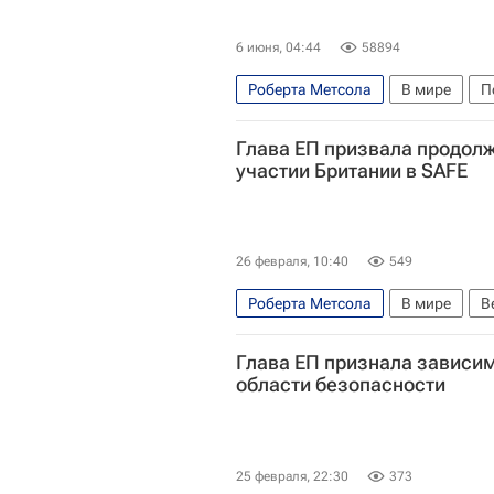
6 июня, 04:44
58894
Роберта Метсола
В мире
П
Европарламент
Евросоюз
Глава ЕП призвала продолж
Великая Отечественная война (19
участии Британии в SAFE
26 февраля, 10:40
549
Роберта Метсола
В мире
В
Европарламент
Politico
Глава ЕП признала зависимо
области безопасности
25 февраля, 22:30
373