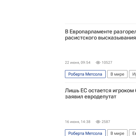
В Европарламенте разгорел
расистского высказывания
22 июня, 09:54
10527
Роберта Метсола
В мире
И
Лишь ЕС остается игроком 
заявил евродепутат
16 июня, 14:38
2587
Роберта Метсола
В мире
Е