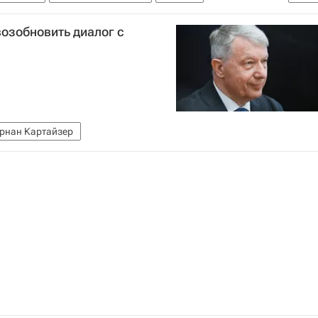
озобновить диалог с
рнан Картайзер