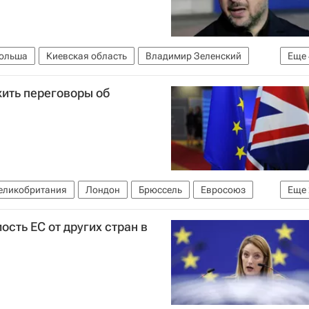
ольша
Киевская область
Владимир Зеленский
Еще
Вооруженные силы Украины
ить переговоры об
41-1945)
еликобритания
Лондон
Брюссель
Евросоюз
Еще
сть ЕС от других стран в