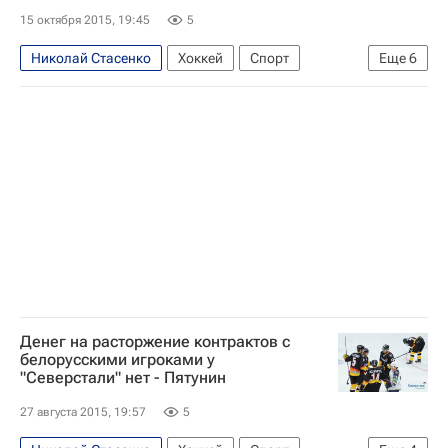
Даниил Вовченко
Якуб Коварж
15 октября 2015, 19:45
5
Павел Бучневич
Клэй Уилсон
Николай Стасенко
Хоккей
Спорт
Еще
6
Евгений Монс
Павел Чернов
КХЛ 2025-2026
Сибирь
Северсталь
Виталий Ситников
Игорь Магогин
Калле Риддервалль
Давид Улльстрём
Игорь Скороходов
Юрий Трубачёв
Алексей Копейкин
Дмитрий Кагарлицкий
Евгений Ковыршин
Денег на расторжение контрактов с
белорусскими игроками у
"Северстали" нет - Пятунин
27 августа 2015, 19:57
5