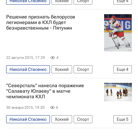
Николай Стасенко
Хоккей
Спорт
Еще
4
Юрий Нагорных
КХЛ 2025-2026
Решение признать белорусов
Северсталь
Евгений Ковыршин
легионерами в КХЛ будет
безнравственным - Пятунин
22 августа 2015, 17:29
4
Николай Стасенко
Хоккей
Спорт
Еще
4
Дмитрий Чернышенко
КХЛ 2025-2026
"Северсталь" нанесла поражение
Северсталь
Евгений Ковыршин
"Салавату Юлаеву" в матче
чемпионата КХЛ
30 января 2015, 19:20
6
Николай Стасенко
Хоккей
Спорт
Еще
5
КХЛ 2025-2026
Северсталь