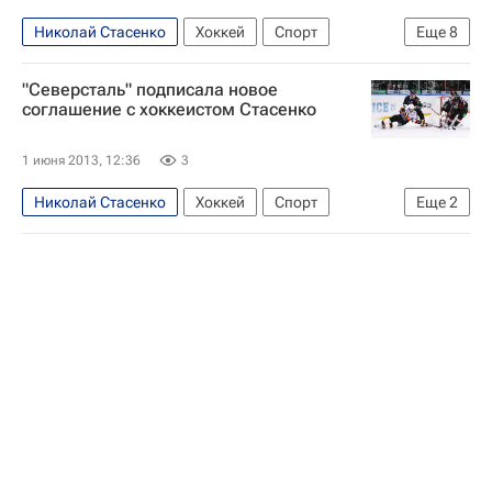
Николай Стасенко
Хоккей
Спорт
Еще
8
Мультимедийный спортивный пакет
"Северсталь" подписала новое
товарищеские матчи
Игорь Петров
Давос
соглашение с хоккеистом Стасенко
Северсталь
Павел Бучневич
1 июня 2013, 12:36
3
Евгений Монс
Линус Виделль
Николай Стасенко
Хоккей
Спорт
Еще
2
Трансферное окно в КХЛ
Северсталь