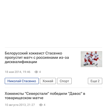
Салават Юлаев
Павел Бучневич
Юрий Трубачёв
Белорусский хоккеист Стасенко
пропустит матч с россиянами из-за
дисквалификации
18 мая 2014, 19:46
4
Николай Стасенко
Хоккей
Спорт
Еще
2
Чемпионат мира по хоккею
Белоруссия
Хоккеисты "Северстали" победили "Давос" в
товарищеском матче
10 августа 2013, 21:27
4