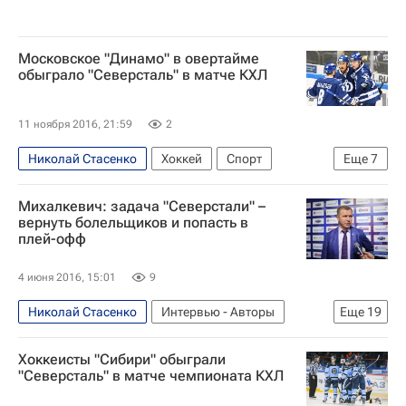
Московское "Динамо" в овертайме
обыграло "Северсталь" в матче КХЛ
11 ноября 2016, 21:59
2
Николай Стасенко
Хоккей
Спорт
Еще
7
КХЛ 2025-2026
Витязь
Северсталь
Михалкевич: задача "Северстали" –
ЦСКА
ХК Динамо (Москва)
вернуть болельщиков и попасть в
плей-офф
Андрей Кутейкин
Алексей Цветков
4 июня 2016, 15:01
9
Николай Стасенко
Интервью - Авторы
Еще
19
Аналитика
Хоккей
Спорт
Хоккеисты "Сибири" обыграли
Евгений Михалкевич
КХЛ 2025-2026
"Северсталь" в матче чемпионата КХЛ
Северсталь
Нью-Йорк Рейнджерс