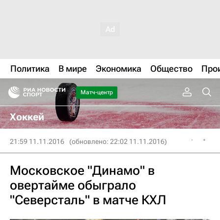
Политика
В мире
Экономика
Общество
Про
Матч-центр
Хоккей
21:59 11.11.2016
(обновлено: 22:02 11.11.2016)
Московское "Динамо" в
овертайме обыграло
"Северсталь" в матче КХЛ