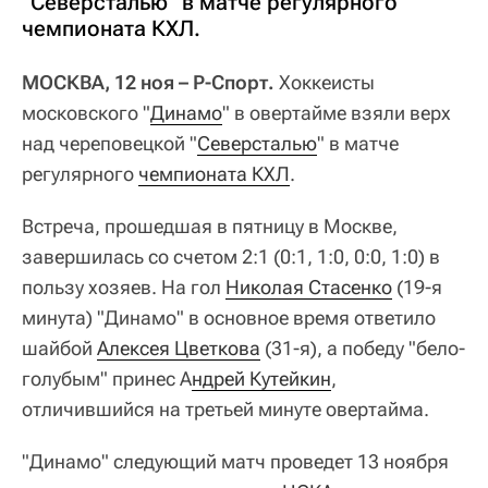
"Северсталью" в матче регулярного
чемпионата КХЛ.
МОСКВА, 12 ноя – Р-Спорт.
Хоккеисты
московского "
Динамо
" в овертайме взяли верх
над череповецкой "
Северсталью
" в матче
регулярного
чемпионата КХЛ
.
Встреча, прошедшая в пятницу в Москве,
завершилась со счетом 2:1 (0:1, 1:0, 0:0, 1:0) в
пользу хозяев. На гол
Николая Стасенко
(19-я
минута) "Динамо" в основное время ответило
шайбой
Алексея Цветкова
(31-я), а победу "бело-
голубым" принес А
ндрей Кутейкин
,
отличившийся на третьей минуте овертайма.
"Динамо" следующий матч проведет 13 ноября