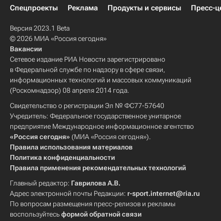
Спецпроекты
Реклама
Продукты и сервисы
Пресс-ц
Версия 2023.1 Beta
© 2026 МИА «Россия сегодня»
Вакансии
Сетевое издание РИА Новости зарегистрировано
в Федеральной службе по надзору в сфере связи,
информационных технологий и массовых коммуникаций
(Роскомнадзор) 08 апреля 2014 года.
Свидетельство о регистрации Эл № ФС77-57640
Учредитель: Федеральное государственное унитарное
предприятие Международное информационное агентство
«Россия сегодня»
(МИА «Россия сегодня»).
Правила использования материалов
Политика конфиденциальности
Правила применения рекомендательных технологий
Главный редактор:
Гаврилова А.В.
Адрес электронной почты Редакции:
r-sport.internet@ria.ru
По вопросам размещения пресс-релизов и рекламы
воспользуйтесь
формой обратной связи