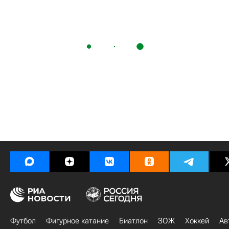
Футбол
Фигурное катание
Биатлон
ЗОЖ
Хоккей
Ав