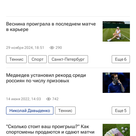
Веснина проиграла в последнем матче
в карьере
29 ноября 2024, 18:51
290
Теннис
Спорт
Санкт-Петербург
Еще
6
Женская теннисная ассоциация (WTA)
Медведев установил рекорд среди
Елена Веснина
Токио
Франция
россиян по числу призовых
Мансур Бахрами
Анастасия Мыскина
14 июня 2022, 14:03
742
Николай Давыденко
Теннис
Еще
5
Евгений Кафельников
Даниил Медведев
"Сколько стоит ваш проигрыш?" Как
Михаил Южный
Андрей Рублев
спортсмены продаются и сдают матчи