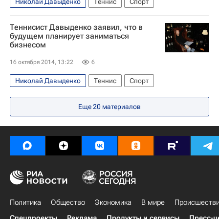
Николай Давыденко
Теннис
Спорт
Теннисист Давыденко заявил, что в
будущем планирует заниматься
бизнесом
16 октября 2014, 13:22
6
Николай Давыденко
Теннис
Спорт
Еще
20
материалов
Политика
Общество
Экономика
В мире
Происшеств
Спецпроекты
Реклама
Продукты и сервисы
Пресс-ц