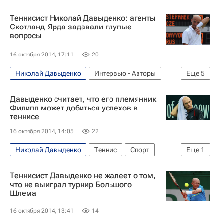
Теннисист Николай Давыденко: агенты
Скотланд-Ярда задавали глупые
вопросы
16 октября 2014, 17:11
20
Николай Давыденко
Интервью - Авторы
Еще
5
Аналитика
Теннис
Спорт
Давыденко считает, что его племянник
Рафаэль Надаль
Роджер Федерер
Филипп может добиться успехов в
теннисе
16 октября 2014, 14:05
22
Николай Давыденко
Теннис
Спорт
Еще
1
Филипп Давыденко
Теннисист Давыденко не жалеет о том,
что не выиграл турнир Большого
Шлема
16 октября 2014, 13:41
14