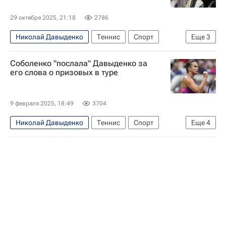
29 октября 2025, 21:18
2786
Николай Давыденко
Теннис
Спорт
Еще
3
Германия
Россия
Волгоград
Соболенко "послала" Давыденко за
его слова о призовых в туре
9 февраля 2025, 18:49
3704
Николай Давыденко
Теннис
Спорт
Еще
4
Абу-Даби
Арина Соболенко
Паула Бадоса
Ассоциация теннисистов-профессионалов (ATP)