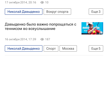
17 октября 2014, 20:16
10
Николай Давыденко
Вокруг спорта
Еще
3
Теннис
Спорт
Кубок Кремля ATP/WTA
Давыденко было важно попрощаться с
теннисом во всеуслышание
16 октября 2014, 17:39
187
Николай Давыденко
Спорт
Москва
Еще
5
Центральный ФО
Весь мир
Европа
Россия
Кубок Кремля ATP/WTA