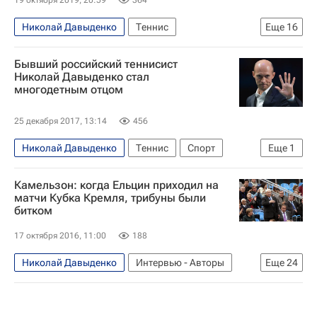
19 октября 2019, 20:59
364
Николай Давыденко
Теннис
Еще
16
Светлана Кузнецова
Мария Кириленко
Бывший российский теннисист
Анастасия Павлюченкова
Елена Веснина
Николай Давыденко стал
многодетным отцом
Дарья Касаткина
Екатерина Макарова
Евгений Кафельников
Шамиль Тарпищев
25 декабря 2017, 13:14
456
Елена Дементьева
Марат Сафин
Николай Давыденко
Теннис
Спорт
Еще
1
Надежда Петрова
Игорь Андреев
Вокруг спорта
Анастасия Мыскина
Андрей Ольховский
Камельзон: когда Ельцин приходил на
матчи Кубка Кремля, трибуны были
Кубок Кремля ATP/WTA
Игорь Куницын
битком
17 октября 2016, 11:00
188
Николай Давыденко
Интервью - Авторы
Еще
24
Аналитика
Теннис
Спорт
Шамиль Тарпищев
Марат Сафин