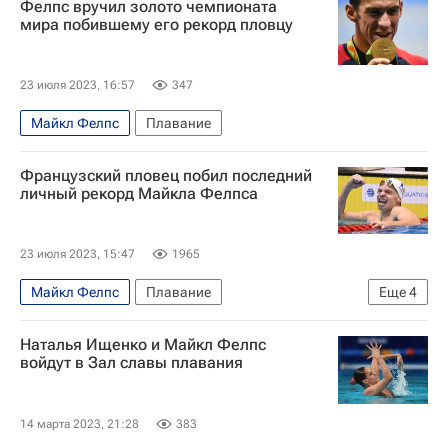
Фелпс вручил золото чемпионата
мира побившему его рекорд пловцу
23 июля 2023, 16:57
347
Майкл Фелпс
Плавание
Французский пловец побил последний
личный рекорд Майкла Фелпса
23 июля 2023, 15:47
1965
Майкл Фелпс
Плавание
Еще
4
Чемпионат мира по водным видам спорта
Наталья Ищенко и Майкл Фелпс
Дайя Сэто
Кэти Ледеки
Фукуока (город)
войдут в Зал славы плавания
14 марта 2023, 21:28
383