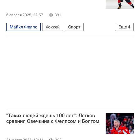
6 апреля 2025, 22:57
391
Майкл Фелпс
Хоккей
Спорт
Еще
4
Александр Овечкин
Майкл Джордан
Вашингтон Кэпиталз
Национальная хоккейная лига (НХЛ)
"Таких людей ждешь 100 лет": Легков
сравнил Овечкина с Фелпсом и Болтом