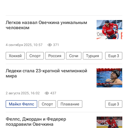
Легков назвал Овечкина уникальным
человеком
4 сентября 2025, 10:57
371
Хоккей
Спорт
Россия
Сочи
Турция
Еще
3
Уэйн Гретцки
Усэйн Болт
Ледеки стала 23-кратной чемпионкой
Александр Большунов
мира
2 августа 2025, 16:02
437
Майкл Фелпс
Спорт
Плавание
Еще
3
Сингапур (город)
Канада
Кэти Ледеки
Фелпс, Джордан и Федерер
поздравили Овечкина