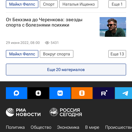
Майкл Фелпс
Спорт
Наталья Ищенко
Еще
1
Водные виды
От Бекхэма до Черенкова: звезды
спорта с болезнями психики
29 июня 2022, 08:00
5431
Майкл Фелпс
Вокруг спорта
Еще
13
Денис Давыдов (самбо)
Федор Черенков
Еще
20
материалов
Спартак Москва
Футбол
Артемий Панарин
Дэвид Бекхэм
Тайсон Фьюри
Бокс
Алехандро Домингес
Авторы РИА Новости Спорт
Материалы РИА Спорт
Тим Ховард
Спортивный ликбез
Политика
Общество
Экономика
В мире
Происшеств