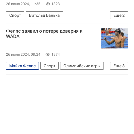
26 июня 2024, 11:35
1823
Спорт
Витольд Банька
Еще
2
Всемирное антидопинговое агентство (WADA)
Фелпс заявил о потере доверия к
Конгресс США
WADA
26 июня 2024, 08:24
1374
Майкл Фелпс
Спорт
Олимпийские игры
Еще
8
США
Китай
Токио
Всемирное антидопинговое агентство (WADA)
USADA
ARD
Витольд Банька
Плавание