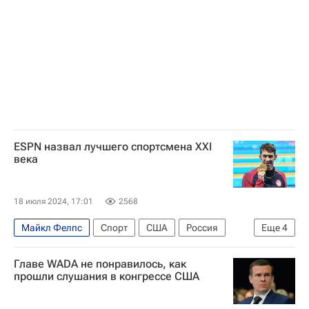
ESPN назвал лучшего спортсмена XXI
века
18 июля 2024, 17:01
2568
Майкл Фелпс
Спорт
США
Россия
Еще
4
Аргентина
Лионель Месси
Главе WADA не понравилось, как
Вашингтон Кэпиталз
Серена Уильямс
прошли слушания в конгрессе США