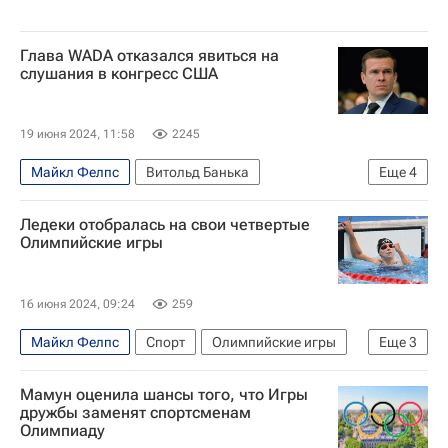
Глава WADA отказался явиться на
слушания в конгресс США
19 июня 2024, 11:58
2245
Майкл Фелпс
Витольд Банька
Еще
4
Трэвис Тайгарт
Ледеки отобралась на свои четвертые
Всемирное антидопинговое агентство (WADA)
Олимпийские игры
Конгресс США
USADA
16 июня 2024, 09:24
259
Майкл Фелпс
Спорт
Олимпийские игры
Еще
3
Лондон
Кэти Ледеки
Плавание
Мамун оценила шансы того, что Игры
дружбы заменят спортсменам
Олимпиаду