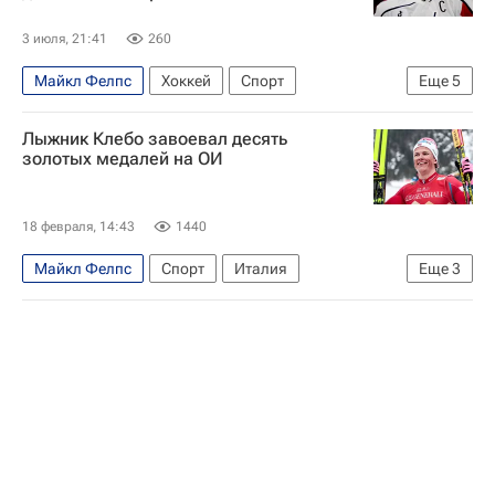
3 июля, 21:41
260
Майкл Фелпс
Хоккей
Спорт
Еще
5
Уэйн Гретцки
Александр Овечкин
Лыжник Клебо завоевал десять
Дмитрий Васильев
Вашингтон Кэпиталз
золотых медалей на ОИ
Национальная хоккейная лига (НХЛ)
18 февраля, 14:43
1440
Майкл Фелпс
Спорт
Италия
Еще
3
Зимние Олимпийские игры 2026
Лыжные виды спорта
Федерико Пеллегрино