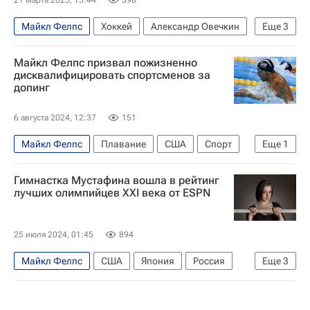
21 марта 2025, 13:44
398
Майкл Фелпс
Хоккей
Александр Овечкин
Еще
3
Александр Легков
Майкл Фелпс призвал пожизненно
Национальная хоккейная лига (НХЛ)
дисквалифицировать спортсменов за
допинг
Вашингтон Кэпиталз
6 августа 2024, 12:37
151
Майкл Фелпс
Плавание
США
Спорт
Еще
1
Олимпийские игры
Гимнастка Мустафина вошла в рейтинг
лучших олимпийцев XXI века от ESPN
25 июля 2024, 01:45
894
Майкл Фелпс
США
Япония
Россия
Еще
3
Алия Мустафина
Симона Байлз
Спорт