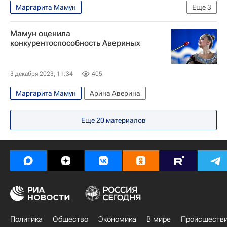
Маргарита Мамун
Еще
3
Международный олимпийский комитет (МОК)
Мамун оценила
Олимпийский комитет России (ОКР)
конкурентоспособность Авериных
Международная федерация гимнастики (FIG)
3 декабря 2023, 11:34
405
Маргарита Мамун
Арина Аверина
Еще
20
материалов
Политика
Общество
Экономика
В мире
Происшеств