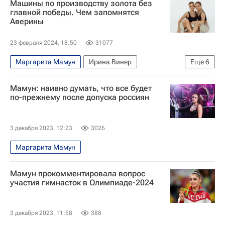
Машины по производству золота без
Всероссийская федерация художественной гимнастики (ВФХГ)
главной победы. Чем запомнятся
Аверины
23 февраля 2024, 18:50
31077
Маргарита Мамун
Ирина Винер
Еще
6
Лала Крамаренко
Токио
Мамун: наивно думать, что все будет
Олимпийские игры
Дина Аверина
по-прежнему после допуска россиян
Арина Аверина
Авторы РИА Новости Спорт
3 декабря 2023, 12:23
3026
Маргарита Мамун
Мамун прокомментировала вопрос
участия гимнасток в Олимпиаде-2024
3 декабря 2023, 11:58
388