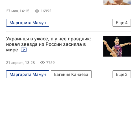
27 мая, 14:15
16992
Маргарита Мамун
Еще
4
Художественная гимнастика
Яна Кудрявцева
Украинцы в ужасе, а у нее праздник:
Анна Ризатдинова
новая звезда из России засияла в
мире
Авторы РИА Новости Спорт
21 апреля, 13:28
7759
Маргарита Мамун
Евгения Канаева
Еще
3
Россия
Спорт
Авторы РИА Новости Спорт