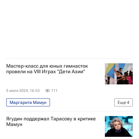
Художественная гимнастика
Мастер-класс для юных гимнасток
провели на VIII Играх "Дети Азии"
5 июля 2024, 16:53
111
Маргарита Мамун
Еще
4
VIII Международные спортивные игры "Дети Азии"
Ягудин поддержал Тарасову в критике
Якутск
Дети Азии
Туяна Дашидоржиева
Мамун