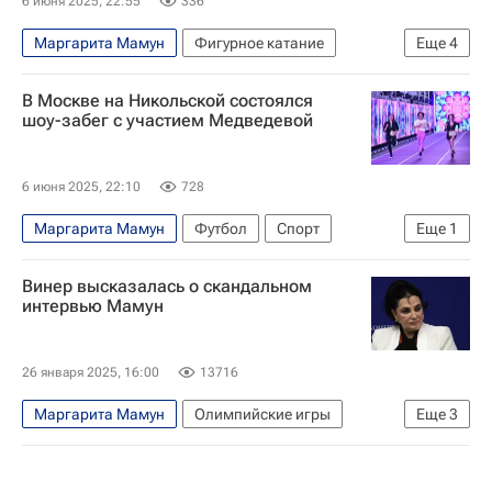
6 июня 2025, 22:55
336
Маргарита Мамун
Фигурное катание
Еще
4
Спорт
бег
Легкая атлетика
В Москве на Никольской состоялся
Елизавета Худайбердиева
шоу-забег с участием Медведевой
6 июня 2025, 22:10
728
Маргарита Мамун
Футбол
Спорт
Еще
1
Дмитрий Булыкин
Винер высказалась о скандальном
интервью Мамун
26 января 2025, 16:00
13716
Маргарита Мамун
Олимпийские игры
Еще
3
Ирина Винер
Всероссийская федерация художественной гимнастики (ВФХГ)