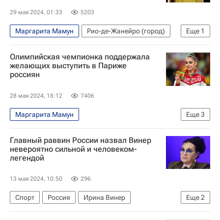
29 мая 2024, 01:33
5203
Маргарита Мамун
Рио-де-Жанейро (город)
Еще
1
Спорт
Олимпийская чемпионка поддержала
желающих выступить в Париже
россиян
28 мая 2024, 18:12
7406
Маргарита Мамун
Еще
3
Художественная гимнастика
Главный раввин России назвал Винер
Олимпийские игры
Олимпиада 2024
невероятно сильной и человеком-
легендой
13 мая 2024, 10:50
296
Спорт
Россия
Ирина Винер
Еще
2
Берл Лазар