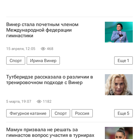
Винер стала почетным членом
Международной федерации
гимнастики
15 апреля, 12:05
468
Спорт
Ирина Винер
Еще
1
Всероссийская федерация художественной гимнастики (ВФХГ)
Тутберидзе рассказала о различии в
тренировочном подходе с Винер
5 марта, 19:07
1182
Фигурное катание
Спорт
Россия
Еще
5
Юлия Липницкая
Евгений Медведев
Мамун призвала не решать за
Евгения Канаева
Дина
гимнастов вопрос участия в турнирах