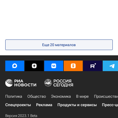
Еще
20
материалов
Политика
Общество
Экономика
В мире
Происшеств
Спецпроекты
Реклама
Продукты и сервисы
Пресс-ц
Версия 2023.1 Beta