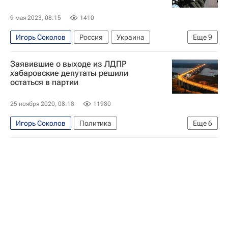
9 мая 2023, 08:15
1410
Игорь Соколов
Россия
Украина
Еще
9
Монголия
Алексей Цыденов
Заявившие о выходе из ЛДПР
МЧС России (Министерство РФ по делам гражданской обороны, чрезвычайным ситуациям и ликвидации последствий стихийных бедствий)
хабаровские депутаты решили
остаться в партии
Т-34
БТР-80
БТР-82АМ
День Победы
Общество
День Победы — 2023
25 ноября 2020, 08:18
11980
Игорь Соколов
Политика
Еще
6
Хабаровский край
Хабаровск
Справедливая Россия
ЛДПР
Михаил Дегтярев
Михаил Сидоров