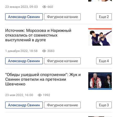
Девид Нарижный
Аннабель Морозова
23 января 2023, 09:03
660
Интервью РИА Спорт
Александр Свинин
Фигурное катание
Еще
2
Авторы РИА Новости Спорт
Ирина Слуцкая
Ирина Жук
Источник: Морозова и Нарижный
отказались от совместных
выступлений в дуэте
1 декабря 2022, 18:58
3083
Александр Свинин
Фигурное катание
Еще
4
Аннабель Морозова
"Обиды ушедшей спортсменки": Жук и
Международный союз конькобежцев (ISU)
Свинин ответили на претензии
Шевченко
Девид Нарижный
Спорт
23 мая 2022, 16:00
1992
Александр Свинин
Фигурное катание
Еще
3
Ирина Жук
Софья Шевченко