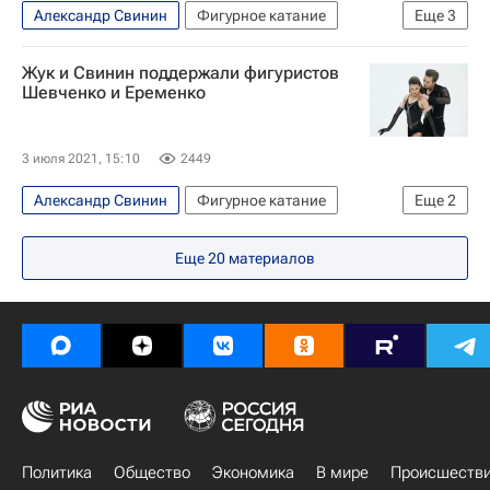
Александр Свинин
Фигурное катание
Еще
3
Александра Степанова (фигурное катание)
Жук и Свинин поддержали фигуристов
Иван Букин (фигурное катание)
Ирина Жук
Шевченко и Еременко
3 июля 2021, 15:10
2449
Александр Свинин
Фигурное катание
Еще
2
Анастасия Скопцова
Игорь Еременко
Еще
20
материалов
Политика
Общество
Экономика
В мире
Происшеств