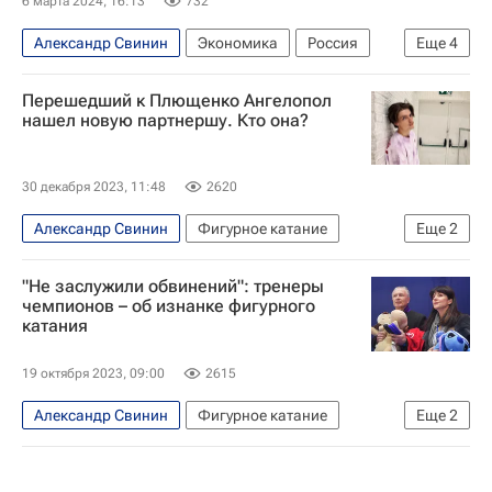
6 марта 2024, 16:13
732
Александр Свинин
Экономика
Россия
Еще
4
Индонезия
Людмила Воробьева
Перешедший к Плющенко Ангелопол
Российский экспортный центр (РЭЦ)
нашел новую партнершу. Кто она?
Бренд Сделано в России (Made in Russia)
30 декабря 2023, 11:48
2620
Александр Свинин
Фигурное катание
Еще
2
Илья Авербух
Наталья Линичук
"Не заслужили обвинений": тренеры
чемпионов – об изнанке фигурного
катания
19 октября 2023, 09:00
2615
Александр Свинин
Фигурное катание
Еще
2
Софья Шевченко
Ирина Жук