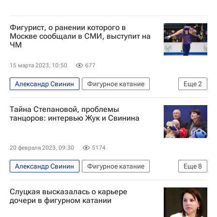
Фигурист, о ранении которого в
Москве сообщали в СМИ, выступит на
ЧМ
15 марта 2023, 10:50
677
Александр Свинин
Фигурное катание
Еще
2
Ирина Жук
Даниил Семко
Тайна Степановой, проблемы
танцоров: интервью Жук и Свинина
20 февраля 2023, 09:30
5174
Александр Свинин
Фигурное катание
Еще
8
Ирина Жук
Олимпийские игры
Слуцкая высказалась о карьере
Александра Степанова (фигурное катание)
дочери в фигурном катании
Иван Букин (фигурное катание)