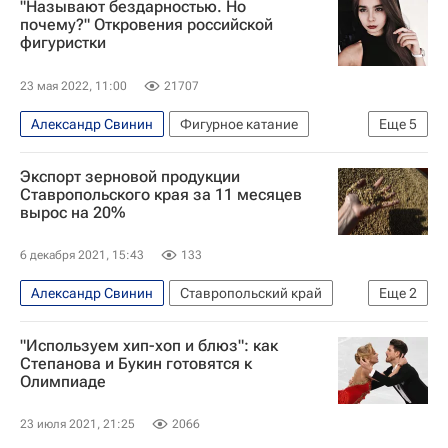
"Называют бездарностью. Но
Игорь Еременко
почему?" Откровения российской
фигуристки
23 мая 2022, 11:00
21707
Александр Свинин
Фигурное катание
Еще
5
Софья Шевченко
Игорь Еременко
Экспорт зерновой продукции
Ирина Жук
Интервью РИА Спорт
Ставропольского края за 11 месяцев
вырос на 20%
Авторы РИА Новости Спорт
6 декабря 2021, 15:43
133
Александр Свинин
Ставропольский край
Еще
2
Экспорт
Россия
"Используем хип-хоп и блюз": как
Степанова и Букин готовятся к
Олимпиаде
23 июля 2021, 21:25
2066