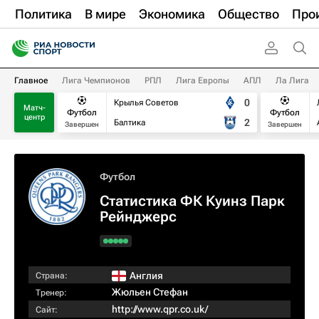
Политика
В мире
Экономика
Общество
Про
Главное
Лига Чемпионов
РПЛ
Лига Европы
АПЛ
Ла Лига
0
Крылья Советов
Матч-
Футбол
Футбол
центр
2
Балтика
Завершен
Завершен
Футбол
Статистика ФК Куинз Парк
Рейнджерс
Англия
Страна:
Жюльен Стефан
Тренер:
http://www.qpr.co.uk/
Сайт: