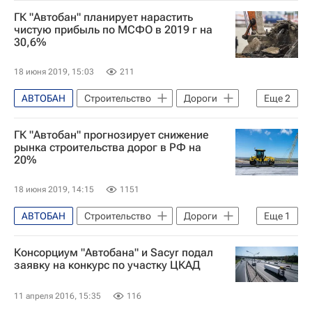
Распространение коронавируса
ГК "Автобан" планирует нарастить
Строительство
Дороги
чистую прибыль по МСФО в 2019 г на
30,6%
Коронавирус COVID-19
Коронавирус в России
18 июня 2019, 15:03
211
АВТОБАН
Строительство
Дороги
Еще
2
Прибыль
Россия
ГК "Автобан" прогнозирует снижение
рынка строительства дорог в РФ на
20%
18 июня 2019, 14:15
1151
АВТОБАН
Строительство
Дороги
Еще
1
Россия
Консорциум "Автобана" и Sacyr подал
заявку на конкурс по участку ЦКАД
11 апреля 2016, 15:35
116