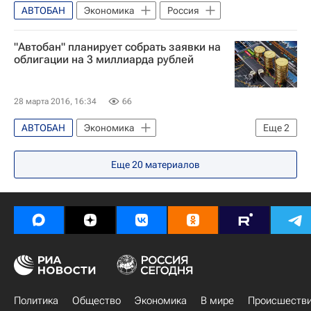
АВТОБАН
Экономика
Россия
"Автобан" планирует собрать заявки на
облигации на 3 миллиарда рублей
28 марта 2016, 16:34
66
АВТОБАН
Экономика
Еще
2
Ситуация на мировых фондовых рынках в марте 2016
Еще
20
материалов
Россия
Политика
Общество
Экономика
В мире
Происшеств