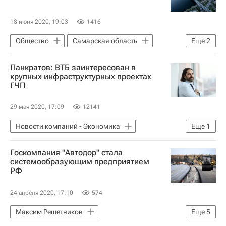
Строительство
Инфраструктура
Трансстроймеханизация
Автодор
18 июня 2020, 19:03
1416
Общество
Самарская область
Еще
2
Николай Азаров (политик)
Россия
Панкратов: ВТБ заинтересован в
крупных инфраструктурных проектах
ГЧП
29 мая 2020, 17:09
12141
Новости компаний - Экономика
Еще
1
ВТБ (банк)
Госкомпания "Автодор" стала
системообразующим предприятием
РФ
24 апреля 2020, 17:10
574
Максим Решетников
Еще
5