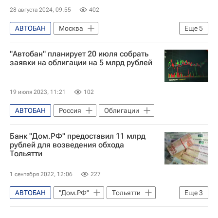
28 августа 2024, 09:55
402
АВТОБАН
Москва
Еще
5
Федеральная антимонопольная служба (ФАС России)
"Автобан" планирует 20 июля собрать
Дороги
Строительство
Сделки
заявки на облигации на 5 млрд рублей
Санкт-Петербург
19 июля 2023, 11:21
102
АВТОБАН
Россия
Облигации
Банк "Дом.РФ" предоставил 11 млрд
рублей для возведения обхода
Тольятти
1 сентября 2022, 12:06
227
АВТОБАН
"Дом.РФ"
Тольятти
Еще
3
Самарская область
Дороги