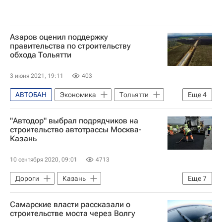
Азаров оценил поддержку
правительства по строительству
обхода Тольятти
3 июня 2021, 19:11
403
АВТОБАН
Экономика
Тольятти
Еще
4
Самарская область
Дмитрий Азаров
"Автодор" выбрал подрядчиков на
Владимир Путин
Россия
строительство автотрассы Москва-
Казань
10 сентября 2020, 09:01
4713
Дороги
Казань
Еще
7
Республика Татарстан (Татарстан)
Самарские власти рассказали о
Владимирская область
Москва
строительстве моста через Волгу