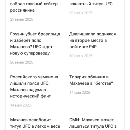
забрал главный хейтер
вакантный титул UFC
россиянина
29 июня 2025
29 июня 2025
Грузин убьет бразильца
Двалишвили поднялся
и заберет пояс
на второе место в
Махачева? UFC ждет
рейтинге P4P
новую суперзвезду
10 июня 2025
26 июня 2025
Российского чемпиона
Топурия обвинил в
лишили пояса UFC.
Махачева в "бегстве"
Махачев задумал
14 мая 2025
исторический финт
14 мая 2025
Махачев освободит
СМИ: Махачев может
титул UFC в легком весе
лишиться титула UFC в