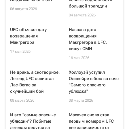
большой трагедии
06 августа 2026
04 августа 2026
UFC объявил дату
Названа дата
возвращения
возвращения
Макгрегора
Макгрегора в UFC,
пишут СМИ
17 мая 2026
16 мая 2026
Не драка, а снотворное.
Холлоуэй уступил
Легенд UFC освистал
Оливейре в бою за пояс
Лас-Вегас за
"Самого опасного
скучнейший бой
ублюдка"
08 марта 2026
08 марта 2026
И это "самые опасные
Махачев снова стал
ублюдки"? Побитые
первым номером UFC
легенды дерутся за
вне зависимости от