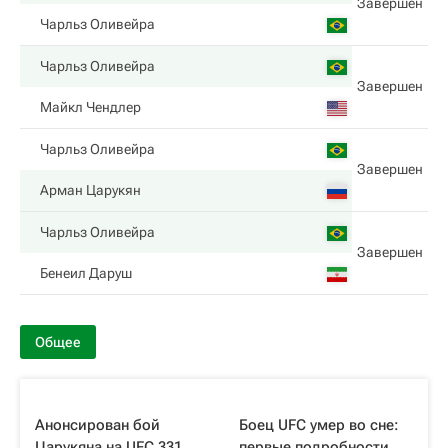
Завершен
Чарльз Оливейра
Чарльз Оливейра
Завершен
Майкл Чендлер
Чарльз Оливейра
Завершен
Арман Царукян
Чарльз Оливейра
Завершен
Бенеил Даруш
Общее
Анонсирован бой
Боец UFC умер во сне:
Царукяна на UFC 331
первые подробности