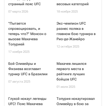
странный пояс UFC
весовых категорий
07 марта 2026
18 ноября 2025
"Пытается
Экс-чемпион UFC
спровоцировать, и
разнес поляка в
теперь что?" Монсон о
главном бою турнира в
вызове Махачева
Рио-де-Жанейро
Топурией
12 октября 2025
17 ноября 2025
Бой Оливейры и
Махачев лишился
Физиева возглавит
первого места в
турнир UFC в Бразилии
рейтинге лучших
бойцов UFC
07 августа 2025
01 июля 2025
Глухой нокаут легенды
Топурия нокаутировал
UFC! Пояс Махачева
Оливейру в бою за