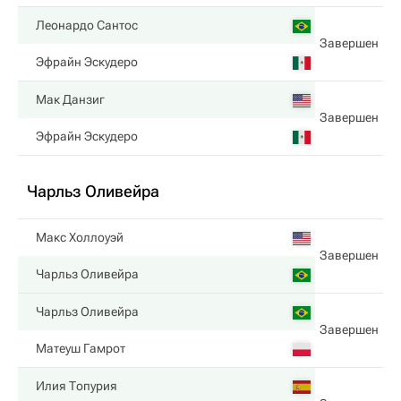
Леонардо Сантос
Завершен
Эфрайн Эскудеро
Мак Данзиг
Завершен
Эфрайн Эскудеро
Чарльз Оливейра
Макс Холлоуэй
Завершен
Чарльз Оливейра
Чарльз Оливейра
Завершен
Матеуш Гамрот
Илия Топурия