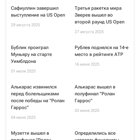
Сафиуллин завершил
Третья ракетка мира
выступление на US Open
Зверев вышел во
второй раунд US Open
29 августа 2025
27 августа 2025
Бублик проиграл
Рублев поднялся на 14-е
Муньяру на старте
место в рейтинге АТР
Уимблдона
16 июня 2025
01 июля 2025
Алькарас извинился
Алькарас вышел в
перед болельщиками
полуфинал "Ролан
после победы на "Ролан
Гаррос"
Гаррос"
03 июня 2025
04 июня 2025
Музетти вышел в
Определились все