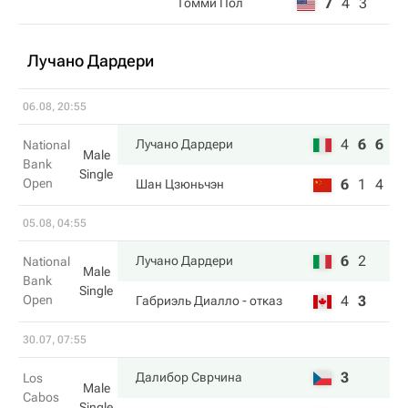
7
4
3
Томми Пол
Лучано Дардери
06.08, 20:55
4
6
6
Лучано Дардери
National
Male
Bank
Single
Open
6
1
4
Шан Цзюньчэн
05.08, 04:55
6
2
Лучано Дардери
National
Male
Bank
Single
Open
4
3
Габриэль Диалло
- отказ
30.07, 07:55
3
Далибор Сврчина
Los
Male
Cabos
Single