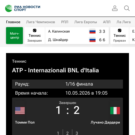
Главное
Лига Чемпионов
РПЛ
Лига Европы
АПЛ
Ла Лига
3
3
А. Калинская
Е
Матч-
Теннис
Теннис
центр
6
6
Д. Шнайдер
К
Завершен
Прерван
Теннис
ATP
- Internazionali BNL d'Italia
Раунд:
1/16 финала
Время начала:
10.05.2026 в 19:05
Завершен
1
:
2
Томми Пол
Лучано Дардери
1
2
3