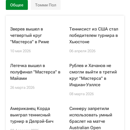
Общее
Томми Пол
Зверев вышел в
Теннисист из США стал
четвертый круг
победителем турнира в
"Мастерса" в Риме
Хьюстоне
10 мая 2026
06 апреля 2026
Легечка вышел в
Рублев и Хачанов не
полуфинал "Мастерса" в
смогли выйти в третий
Майами
круг "Мастерса" в
Индиан-Уэллсе
26 марта 2026
08 марта 2026
Американец Корда
Синнеру запретили
выиграл теннисный
использовать умный
турнир в Делрэй-Бич
браслет на матче
Australian Open