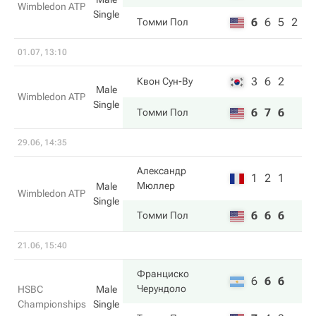
Wimbledon ATP
Single
6
6
5
2
Томми Пол
01.07, 13:10
3
6
2
Квон Сун-Ву
Male
Wimbledon ATP
Single
6
7
6
Томми Пол
29.06, 14:35
Александр
1
2
1
Мюллер
Male
Wimbledon ATP
Single
6
6
6
Томми Пол
21.06, 15:40
Франциско
6
6
6
Черундоло
HSBC
Male
Championships
Single