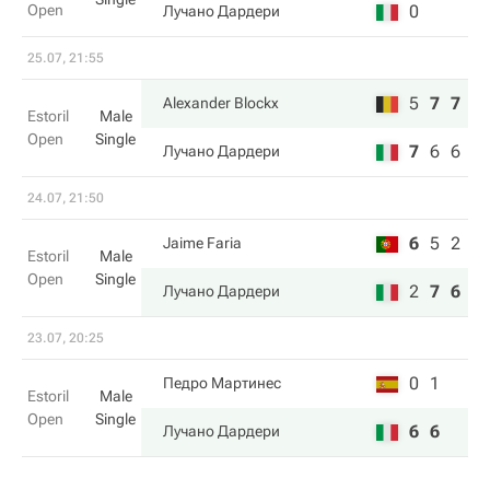
Open
0
Лучано Дардери
25.07, 21:55
5
7
7
Alexander Blockx
Estoril
Male
Open
Single
7
6
6
Лучано Дардери
24.07, 21:50
6
5
2
Jaime Faria
Estoril
Male
Open
Single
2
7
6
Лучано Дардери
23.07, 20:25
0
1
Педро Мартинес
Estoril
Male
Open
Single
6
6
Лучано Дардери