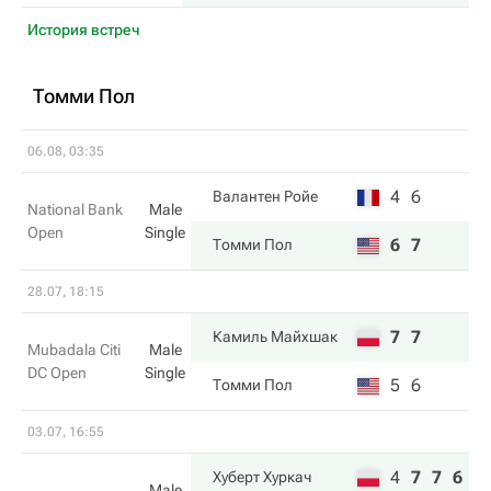
История встреч
Томми Пол
06.08, 03:35
4
6
Валантен Ройе
National Bank
Male
Open
Single
6
7
Томми Пол
28.07, 18:15
7
7
Камиль Майхшак
Mubadala Citi
Male
DC Open
Single
5
6
Томми Пол
03.07, 16:55
4
7
7
6
Хуберт Хуркач
Male