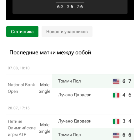
6
:
3
3
:
6
2
:
6
Статистика
Новости участников
Последние матчи между собой
07.08, 18:10
6
7
Томми Пол
National Bank
Male
Open
Single
4
6
Лучано Дардери
28.07, 17:15
3
4
Лучано Дардери
Летние
Male
Олимпийские
Single
игры ATP
6
6
Томми Пол