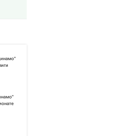
Динамо"
лиги
инамо"
ионате