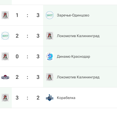
1
:
3
Заречье-Одинцово
2
:
3
Локомотив Калининград
0
:
3
Динамо Краснодар
2
:
3
Локомотив Калининград
3
:
2
Корабелка