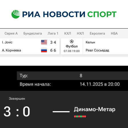
Серия А
Бундеслига
Лига 1
КХЛ
НХЛ
Евролига
НБА
3
4
I. Jovic
Кельн
Футбол
6
6
А. Корнеева
Реал Сосьедад
07.08 19:00
Тур:
8
Время начала:
14.11.2025 в 20:00
Завершен
3
:
0
Динамо-Метар