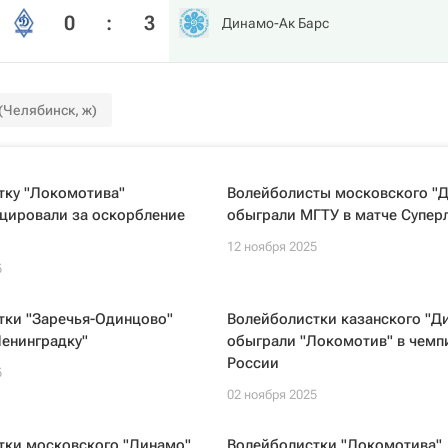
0
:
3
Динамо-Ак Барс
(Челябинск, ж)
тку "Локомотива"
Волейболисты московского "
цировали за оскорбление
обыграли МГТУ в матче Супер
12 ноября 2025
5
тки "Заречья-Одинцово"
Волейболистки казанского "Д
енинградку"
обыграли "Локомотив" в чемп
России
5
02 ноября 2025
тки московского "Динамо"
Волейболистки "Локомотива"