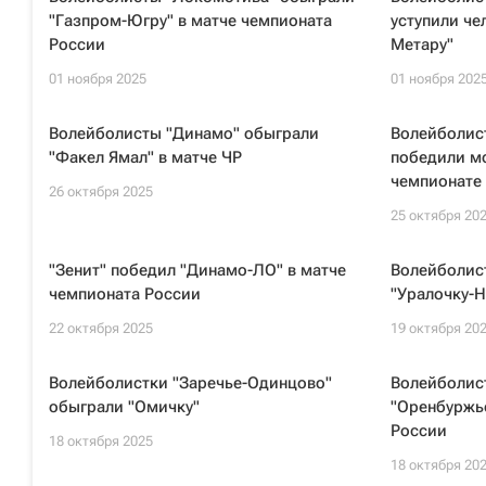
"Газпром-Югру" в матче чемпионата
уступили че
России
Метару"
01 ноября 2025
01 ноября 202
Волейболисты "Динамо" обыграли
Волейболис
"Факел Ямал" в матче ЧР
победили м
чемпионате
26 октября 2025
25 октября 20
"Зенит" победил "Динамо-ЛО" в матче
Волейболис
чемпионата России
"Уралочку-
22 октября 2025
19 октября 20
Волейболистки "Заречье-Одинцово"
Волейболис
обыграли "Омичку"
"Оренбуржье
России
18 октября 2025
18 октября 20