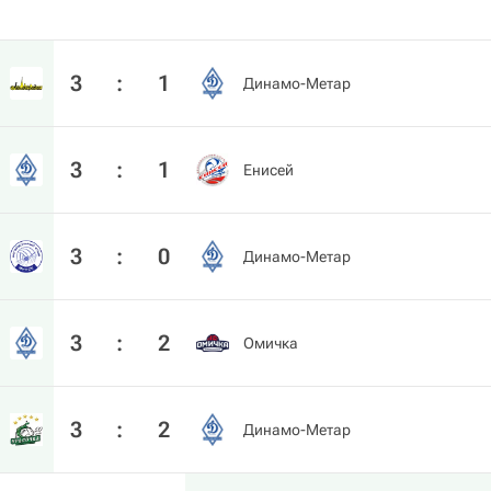
3
:
1
Динамо-Метар
3
:
1
Енисей
3
:
0
Динамо-Метар
3
:
2
Омичка
3
:
2
Динамо-Метар