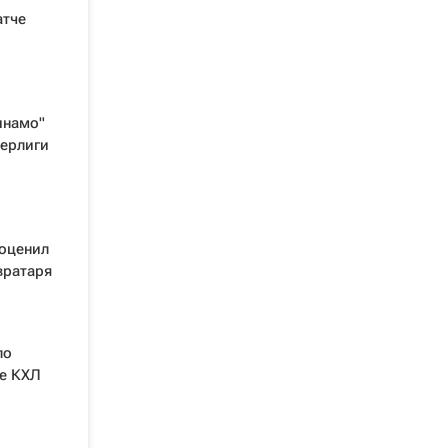
атче
инамо"
перлиги
 оценил
вратаря
ло
че КХЛ