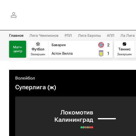
Главное
Лига Чемпионов
РПЛ
Лига Европы
АПЛ
Ла Лига
2
Бавария
Матч-
Футбол
Теннис
центр
1
Астон Вилла
Завершен
Завершен
Волейбол
Суперлига (ж)
Локомотив
Калининград