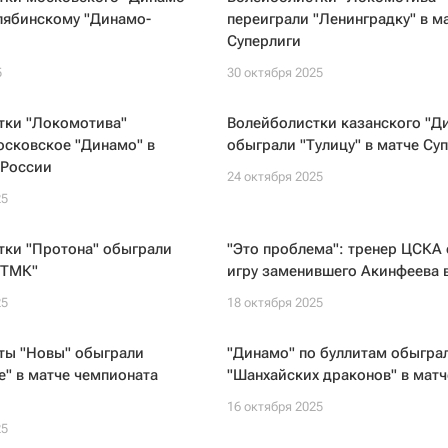
лябинскому "Динамо-
переиграли "Ленинградку" в м
Суперлиги
5
30 октября 2025
тки "Локомотива"
Волейболистки казанского "Д
осковское "Динамо" в
обыграли "Тулицу" в матче Су
 России
24 октября 2025
25
тки "Протона" обыграли
"Это проблема": тренер ЦСКА
НТМК"
игру заменившего Акинфеева 
25
18 октября 2025
ты "Новы" обыграли
"Динамо" по буллитам обыгра
" в матче чемпионата
"Шанхайских драконов" в мат
16 октября 2025
25