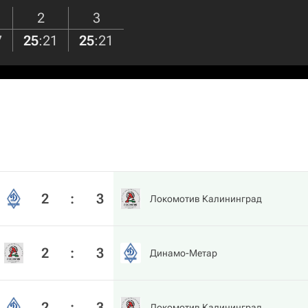
2
3
7
25
:
21
25
:
21
2
:
3
Локомотив Калининград
2
:
3
Динамо-Метар
2
:
3
Локомотив Калининград