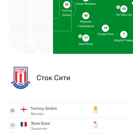
Эшли Филлипс
25
10
Tommy
Пэ Чжун Хо
Simkin
40
Максим
Таловьеров
19
Томаш Риго
7
17
Шорба Тома
Эрик Бока
Сток Сити
Tommy Simkin
25
72‎’‎
Вратарь
Эрик Бока
17
70‎’‎
Защитник