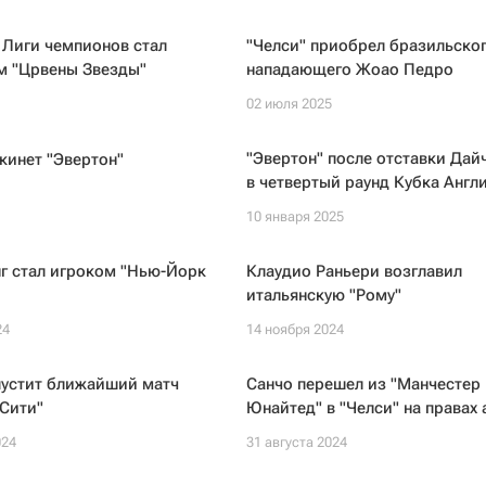
 Лиги чемпионов стал
"Челси" приобрел бразильско
м "Црвены Звезды"
нападающего Жоао Педро
02 июля 2025
"Эвертон" после отставки Дай
кинет "Эвертон"
в четвертый раунд Кубка Англ
10 января 2025
г стал игроком "Нью-Йорк
Клаудио Раньери возглавил
итальянскую "Рому"
24
14 ноября 2024
пустит ближайший матч
Санчо перешел из "Манчестер
Сити"
Юнайтед" в "Челси" на правах
024
31 августа 2024