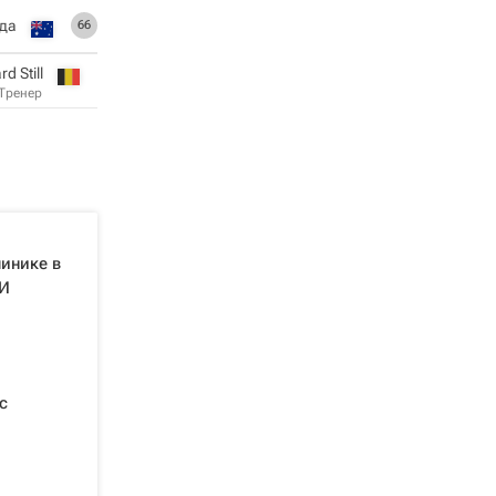
да
66
d Still
Тренер
инике в
МИ
с