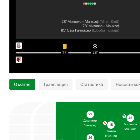
28‎’‎
Миллион Манхоф
(
Milan Smit
)
78‎’‎
Миллион Манхоф
85‎’‎
Сэм Галлахер
(
Шорба Томаш
)
17‎’‎
28‎’‎
О матче
Трансляция
Статистика
Новости ко
22
42
Джуниор
Миллион
15
Чамадеу
Манхоф
Стивен
Н'Зонзи
26