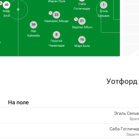
Имран Луза
Саба
49
1
Гогличидзе
Milan
Эгиль
23
Smit
Сельвик
21
Нампалис Менди
39
Stephen Mfuni
Эдо
8
Кайембе
16
Георгий
ш
Чакветадзе
Марк Бола
Уотфорд
На поле
Эгиль Сель
Врат
Саба Гогличи
Защит