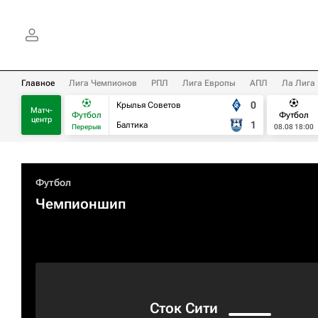
Главное
Лига Чемпионов
РПЛ
Лига Европы
АПЛ
Ла Лига
0
Крылья Советов
Матч-
Футбол
Футбол
центр
1
Балтика
Перерыв
08.08 18:00
Футбол
Чемпионшип
Сток Сити