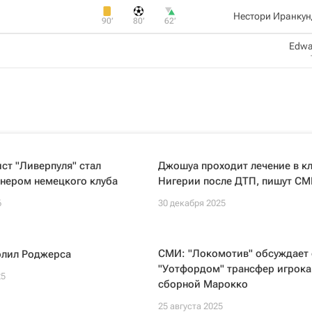
Нестори Иранкун
90‎’‎
80‎’‎
62‎’‎
Edwar
ст "Ливерпуля" стал
Джошуа проходит лечение в кл
енером немецкого клуба
Нигерии после ДТП, пишут С
6
30 декабря 2025
СМИ: "Локомотив" обсуждает 
олил Роджерса
"Уотфордом" трансфер игрока
25
сборной Марокко
25 августа 2025