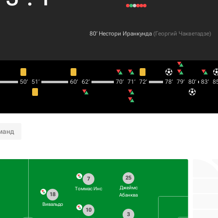
80‎’‎
Нестори Иранкунда
(
Георгий Чакветадзе
)
50‎’‎
51‎’‎
60‎’‎
62‎’‎
70‎’‎
71‎’‎
72‎’‎
78‎’‎
79‎’‎
80‎’‎
83‎’‎
85‎
манд
25
7
Джеймс
Томмас Инс
18
Абанква
Вивальдо
10
3