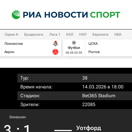
Серия А
Бундеслига
Лига 1
КХЛ
НХЛ
Евролига
НБА
Локомотив
ЦСКА
Футбол
Акрон
Ростов
08.08 20:30
Тур:
38
Время начала:
14.03.2026 в 18:00
Стадион:
Bet365 Stadium
Зрители:
22085
Завершен
3
:
1
Уотфорд