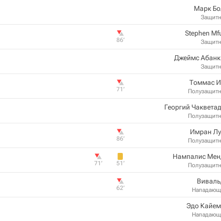
Марк Бо
Защит
Stephen Mf
86‎’‎
Защит
Джеймс Абанк
Защит
Томмас И
71‎’‎
Полузащит
Георгий Чаквета
Полузащит
Имран Лу
86‎’‎
Полузащит
Нампалис Мен
71‎’‎
51‎’‎
Полузащит
Виваль
62‎’‎
Нападающ
Эдо Кайем
Нападающ