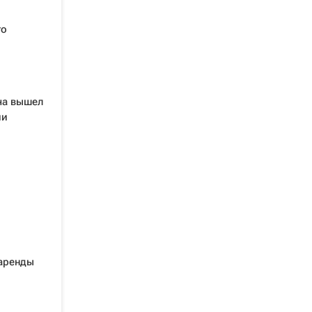
го
ча вышел
ии
 аренды