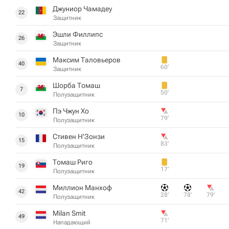
Джуниор Чамадеу
22
Защитник
Эшли Филлипс
26
Защитник
Максим Таловьеров
40
60‎’‎
Защитник
Шорба Томаш
7
50‎’‎
Полузащитник
Пэ Чжун Хо
10
79‎’‎
Полузащитник
Стивен Н'Зонзи
15
83‎’‎
Полузащитник
Томаш Риго
19
17‎’‎
Полузащитник
Миллион Манхоф
42
28‎’‎
78‎’‎
79‎’‎
Полузащитник
Milan Smit
49
71‎’‎
Нападающий