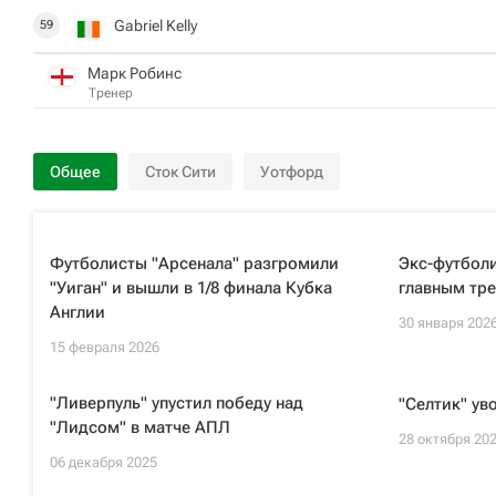
Gabriel Kelly
59
Марк Робинс
Тренер
Общее
Сток Сити
Уотфорд
Футболисты "Арсенала" разгромили
Экс-футболи
"Уиган" и вышли в 1/8 финала Кубка
главным тр
Англии
30 января 202
15 февраля 2026
"Ливерпуль" упустил победу над
"Селтик" ув
"Лидсом" в матче АПЛ
28 октября 20
06 декабря 2025