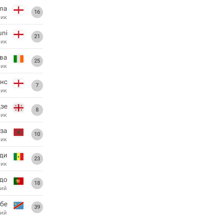
ла
16
ник
uni
21
ник
ва
25
ник
нс
7
ник
дзе
8
ник
за
10
ник
ди
23
ник
до
18
ий
бе
39
ий