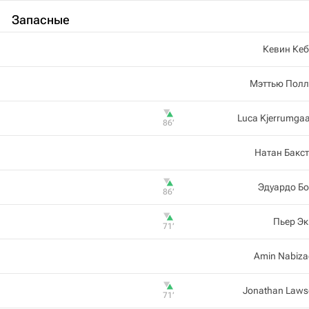
Запасные
Кевин Ке
Мэттью Полл
Luca Kjerrumga
86‎’‎
Натан Бакс
Эдуардо Б
86‎’‎
Пьер Э
71‎’‎
Amin Nabiz
Jonathan Law
71‎’‎