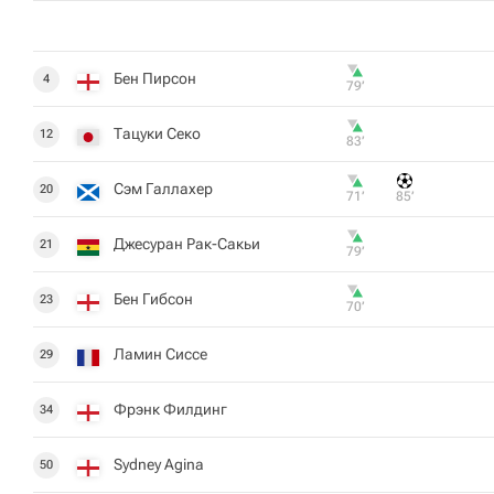
Бен Пирсон
4
79‎’‎
Тацуки Секо
12
83‎’‎
Сэм Галлахер
20
71‎’‎
85‎’‎
Джесуран Рак-Сакьи
21
79‎’‎
Бен Гибсон
23
70‎’‎
Ламин Сиссе
29
Фрэнк Филдинг
34
Sydney Agina
50