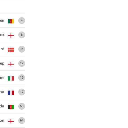
бен
4
ок
6
ard
9
тер
12
ове
15
ква
17
ada
53
son
64