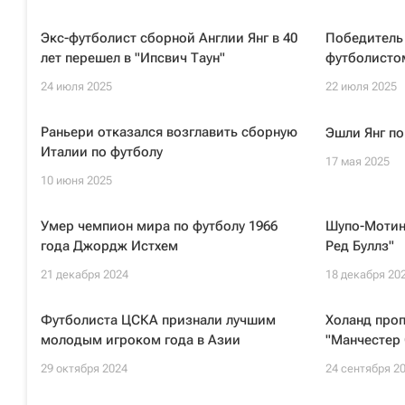
Экс-футболист сборной Англии Янг в 40
Победитель
лет перешел в "Ипсвич Таун"
футболисто
24 июля 2025
22 июля 2025
Раньери отказался возглавить сборную
Эшли Янг по
Италии по футболу
17 мая 2025
10 июня 2025
Умер чемпион мира по футболу 1966
Шупо-Мотин
года Джордж Истхем
Ред Буллз"
21 декабря 2024
18 декабря 20
Футболиста ЦСКА признали лучшим
Холанд про
молодым игроком года в Азии
"Манчестер 
29 октября 2024
24 сентября 2