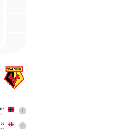
вик
1
арь
дзе
3
ник