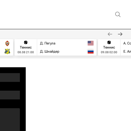
Д. Пегула
А. С
Теннис
Теннис
Д. Шнайдер
Е. А
08.08 21:00
09.08 02:00