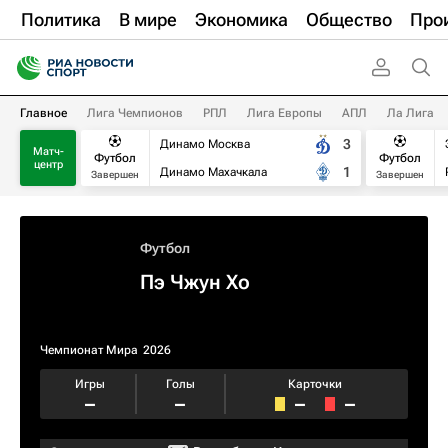
Политика
В мире
Экономика
Общество
Про
Главное
Лига Чемпионов
РПЛ
Лига Европы
АПЛ
Ла Лига
3
Динамо Москва
Матч-
Футбол
Футбол
центр
1
Динамо Махачкала
Завершен
Завершен
Футбол
Пэ Чжун Хо
Чемпионат Мира
2026
Игры
Голы
Карточки
–
–
–
–