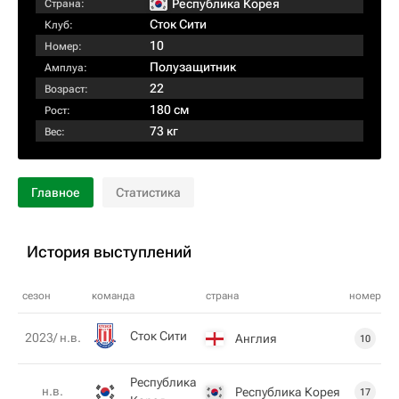
Республика Корея
Страна:
Сток Сити
Клуб:
10
Номер:
Полузащитник
Амплуа:
22
Возраст:
180 см
Рост:
73 кг
Вес:
Главное
Статистика
История выступлений
сезон
команда
страна
номер
Сток Сити
2023/ н.в.
Англия
10
Республика
н.в.
Республика Корея
17