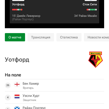
Уотфорд
Сток Сити
15‎’‎
Джейк Ливермор
34‎’‎
Райан Ммайе
(
Райан Портеус
)
О матче
Трансляция
Статистика
Новости ком
Уотфорд
На поле
Бен Хамер
26
Вратарь
Уэсли Худт
4
Защитник
Райан Портеус