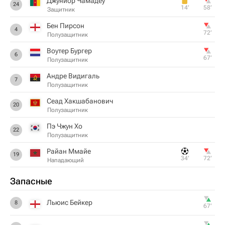
Джуниор Чамадеу
24
14‎’‎
58‎’‎
Защитник
Бен Пирсон
4
72‎’‎
Полузащитник
Воутер Бургер
6
67‎’‎
Полузащитник
Андре Видигаль
7
Полузащитник
Сеад Хакшабанович
20
Полузащитник
Пэ Чжун Хо
22
Полузащитник
Райан Ммайе
19
34‎’‎
72‎’‎
Нападающий
Запасные
Льюис Бейкер
8
67‎’‎