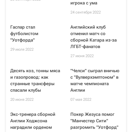
игрока с ума
24 сентября 2022
Гаспар стал
Английский клуб
футболистом
отменил матч со
"Уотфорда"
сборной Катара из-за
ЛГБТ-фанатов
29 июля 2022
27 июня 2022
Десять коз, тонны мяса
"Челси" сыграл вничью
и газопровод: как
с "Вулверхэмптоном" в
странные трансферы
матче чемпионата
спасали клубы
Англии
20 июня 2022
07 мая 2022
Экс-тренера сборной
Покер Жезуса помог
Англии Ходжсона
"Манчестер Сити"
наградили орденом
разгромить "Уотфорд"