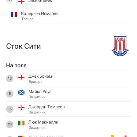
Jack Grieves
59
Валерьен Исмаэль
Тренер
Сток Сити
На поле
Джек Бонэм
13
Вратарь
Майкл Роуз
5
Защитник
Джордан Томпсон
15
Защитник
Люк Макналли
23
Защитник