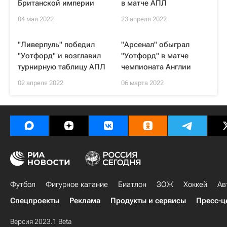
Британской империи
в матче АПЛ
04 мая 2022
23 апреля 2022
"Ливерпуль" победил
"Арсенал" обыграл
"Уотфорд" и возглавил
"Уотфорд" в матче
турнирную таблицу АПЛ
чемпионата Англии
02 апреля 2022
06 марта 2022
Футбол
Фигурное катание
Биатлон
ЗОЖ
Хоккей
Ав
Спецпроекты
Реклама
Продукты и сервисы
Пресс-ц
Версия 2023.1 Beta