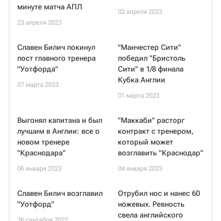
минуте матча АПЛ
02 апреля 2023
23 апреля 2023
Славен Билич покинул
"Манчестер Сити"
пост главного тренера
победил "Бристоль
"Уотфорда"
Сити" в 1/8 финала
Кубка Англии
07 марта 2023
01 марта 2023
Выгонял капитана и был
"Маккаби" расторг
лучшим в Англии: все о
контракт с тренером,
новом тренере
который может
"Краснодара"
возглавить "Краснодар"
06 января 2023
04 января 2023
Славен Билич возглавил
Отрубил нос и нанес 60
"Уотфорд"
ножевых. Ревность
свела английского
26 сентября 2022