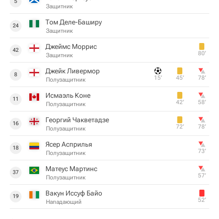
5
Защитник
Том Деле-Баширу
24
Защитник
Джеймс Моррис
42
80‎’‎
Защитник
Джейк Ливермор
8
15‎’‎
45‎’‎
78‎’‎
Полузащитник
Исмаэль Коне
11
42‎’‎
58‎’‎
Полузащитник
Георгий Чакветадзе
16
72‎’‎
78‎’‎
Полузащитник
Ясер Асприлья
18
73‎’‎
Полузащитник
Матеус Мартинс
37
57‎’‎
Полузащитник
Вакун Иссуф Байо
19
52‎’‎
Нападающий