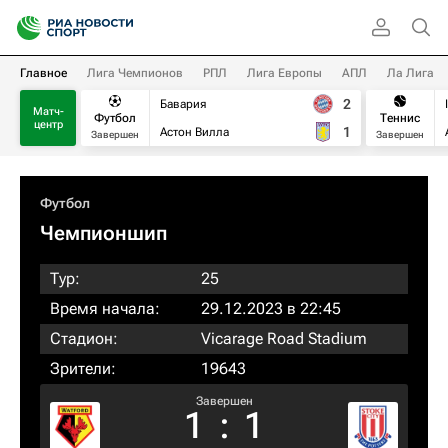
Главное
Лига Чемпионов
РПЛ
Лига Европы
АПЛ
Ла Лига
2
Бавария
Матч-
Футбол
Теннис
центр
1
Астон Вилла
Завершен
Завершен
Футбол
Чемпионшип
Тур:
25
Время начала:
29.12.2023 в 22:45
Стадион:
Vicarage Road Stadium
Зрители:
19643
Завершен
1
:
1