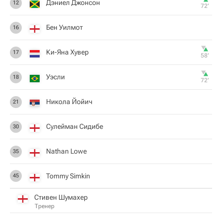
Дэниел Джонсон
12
72‎’‎
Бен Уилмот
16
Ки-Яна Хувер
17
58‎’‎
Уэсли
18
72‎’‎
Никола Йойич
21
Сулейман Сидибе
30
Nathan Lowe
35
Tommy Simkin
45
Стивен Шумахер
Тренер