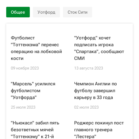
Общее
Уотфорд
Сток Сити
Футболист
"Уотфорд" хочет
"Тоттенхэма" перенес
подписать игрока
операцию на лобковой
"Спартака", сообщают
кости
СМИ
09 ноября 2023
13 августа 2023
"Марсель" усилился
Чемпион Англии по
футболистом
футболу завершил
"Уотфорда"
карьеру в 33 года
25 июля 2023
02 июля 2023
"Ньюкасл" забил пять
Роджерс покинул пост
безответных мячей
главного тренера
"Тоттенхэму" к 21-й
"Лестера"