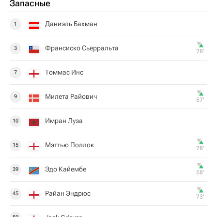
Запасные
Даниэль Бахман
1
Франсиско Сьерральта
3
78‎’‎
Томмас Инс
7
Милета Райович
9
57‎’‎
Имран Луза
10
Мэттью Поллок
15
78‎’‎
Эдо Кайембе
39
58‎’‎
Райан Эндрюс
45
73‎’‎