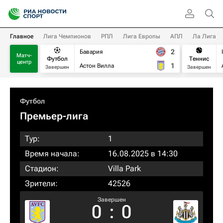
Главное
Лига Чемпионов
РПЛ
Лига Европы
АПЛ
Ла Лига
2
Бавария
Матч-
Футбол
Теннис
центр
1
Астон Вилла
Завершен
Завершен
Футбол
Премьер-лига
Тур:
1
Время начала:
16.08.2025 в 14:30
Стадион:
Villa Park
Зрители:
42526
Завершен
0
:
0