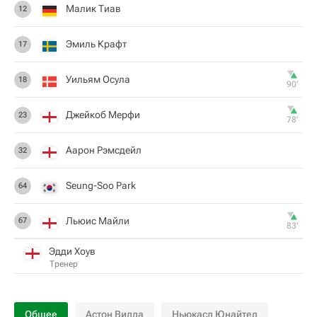
Малик Тиав
12
Эмиль Крафт
17
Уильям Осула
18
90‎’‎
Джейкоб Мерфи
23
78‎’‎
Аарон Рэмсдейл
32
Seung-Soo Park
64
Льюис Майли
67
83‎’‎
Эдди Хоув
Тренер
Общее
Астон Вилла
Ньюкасл Юнайтед