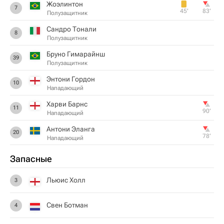
Жоэлинтон
7
45‎’‎
83‎’‎
Полузащитник
Сандро Тонали
8
Полузащитник
Бруно Гимарайнш
39
Полузащитник
Энтони Гордон
10
Нападающий
Харви Барнс
11
90‎’‎
Нападающий
Антони Эланга
20
78‎’‎
Нападающий
Запасные
Льюис Холл
3
Свен Ботман
4