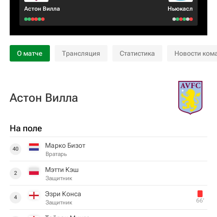
Астон Вилла
Ньюкасл
О матче
Трансляция
Статистика
Новости ком
Астон Вилла
На поле
Марко Бизот
40
Вратарь
Мэтти Кэш
2
Защитник
Эзри Конса
4
66‎’‎
Защитник