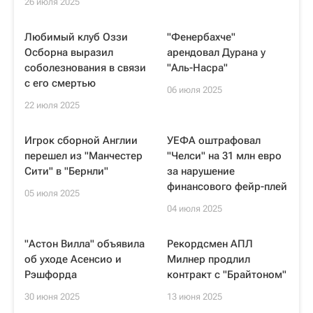
26 июля 2025
Любимый клуб Оззи
"Фенербахче"
Осборна выразил
арендовал Дурана у
соболезнования в связи
"Аль-Насра"
с его смертью
06 июля 2025
22 июля 2025
Игрок сборной Англии
УЕФА оштрафовал
перешел из "Манчестер
"Челси" на 31 млн евро
Сити" в "Бернли"
за нарушение
финансового фейр-плей
05 июля 2025
04 июля 2025
"Астон Вилла" объявила
Рекордсмен АПЛ
об уходе Асенсио и
Милнер продлил
Рэшфорда
контракт с "Брайтоном"
30 июня 2025
13 июня 2025