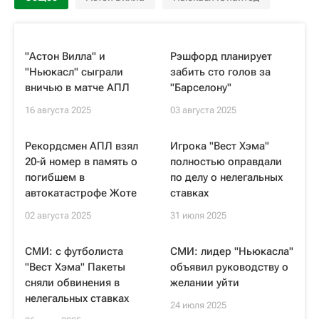
"Астон Вилла" и
Рэшфорд планирует
"Ньюкасл" сыграли
забить сто голов за
вничью в матче АПЛ
"Барселону"
16 августа 2025
03 августа 2025
Рекордсмен АПЛ взял
Игрока "Вест Хэма"
20-й номер в память о
полностью оправдали
погибшем в
по делу о нелегальных
автокатастрофе Жоте
ставках
02 августа 2025
31 июля 2025
СМИ: с футболиста
СМИ: лидер "Ньюкасла"
"Вест Хэма" Пакеты
объявил руководству о
сняли обвинения в
желании уйти
нелегальных ставках
24 июля 2025