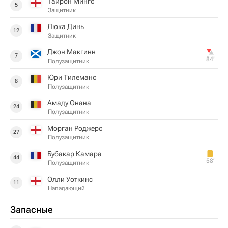
Тайрон Мингс
5
Защитник
Люка Динь
12
Защитник
Джон Макгинн
7
84‎’‎
Полузащитник
Юри Тилеманс
8
Полузащитник
Амаду Онана
24
Полузащитник
Морган Роджерс
27
Полузащитник
Бубакар Камара
44
58‎’‎
Полузащитник
Олли Уоткинс
11
Нападающий
Запасные