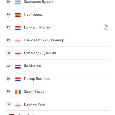
Эмилиано Буэндия
10
Пау Торрес
14
Дониэлл Мален
17
84‎’‎
Сэмюэл Илинг-Джуниор
19
Джамалдин Джимо
20
Ян Матсен
22
Ламар Богарде
26
Эванн Гессан
29
Джеймс Райт
64