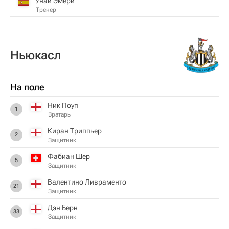
Унаи Эмери
Тренер
Ньюкасл
На поле
Ник Поуп
1
Вратарь
Киран Триппьер
2
Защитник
Фабиан Шер
5
Защитник
Валентино Ливраменто
21
Защитник
Дэн Берн
33
Защитник