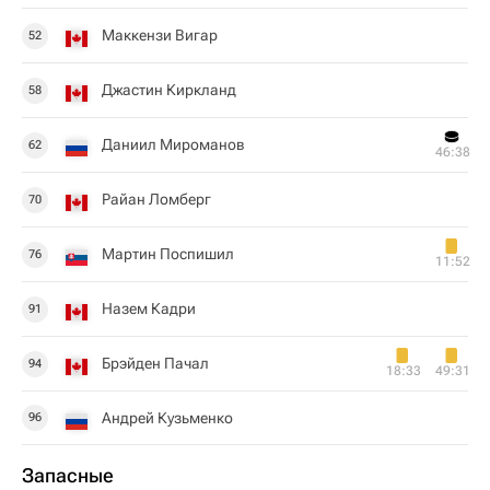
Маккензи Вигар
52
Джастин Киркланд
58
Даниил Мироманов
62
46:38
Райан Ломберг
70
Мартин Поспишил
76
11:52
Назем Кадри
91
Брэйден Пачал
94
18:33
49:31
Андрей Кузьменко
96
Запасные