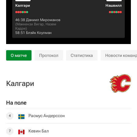
Калгари
Нэшвилл
46:38
Даниил Мироманов
(
Маккензи Вигар
,
Назем
Кадри
)
58:51
Блэйк Коулман
О матче
Протокол
Статистика
Новости коман
Калгари
На поле
Расмус Андерссон
4
Кевин Бал
7