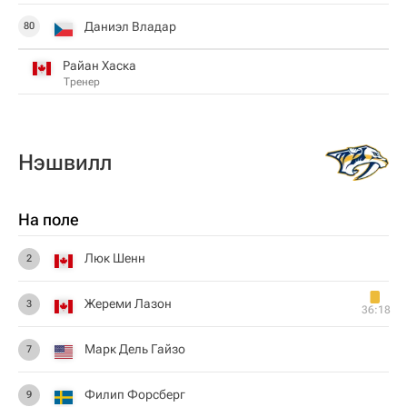
Даниэл Владар
80
Райан Хаска
Тренер
Нэшвилл
На поле
Люк Шенн
2
Жереми Лазон
3
36:18
Марк Дель Гайзо
7
Филип Форсберг
9