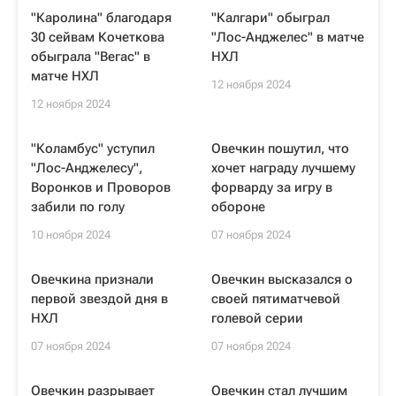
"Каролина" благодаря
"Калгари" обыграл
30 сейвам Кочеткова
"Лос-Анджелес" в матче
обыграла "Вегас" в
НХЛ
матче НХЛ
12 ноября 2024
12 ноября 2024
"Коламбус" уступил
Овечкин пошутил, что
"Лос-Анджелесу",
хочет награду лучшему
Воронков и Проворов
форварду за игру в
забили по голу
обороне
10 ноября 2024
07 ноября 2024
Овечкина признали
Овечкин высказался о
первой звездой дня в
своей пятиматчевой
НХЛ
голевой серии
07 ноября 2024
07 ноября 2024
Овечкин разрывает
Овечкин стал лучшим