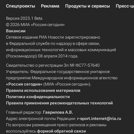
Спецпроекты
Реклама
Продукты и сервисы
Пресс-ц
Версия 2023.1 Beta
© 2026 МИА «Россия сегодня»
Вакансии
Сетевое издание РИА Новости зарегистрировано
в Федеральной службе по надзору в сфере связи,
информационных технологий и массовых коммуникаций
(Роскомнадзор) 08 апреля 2014 года.
Свидетельство о регистрации Эл № ФС77-57640
Учредитель: Федеральное государственное унитарное
предприятие Международное информационное агентство
«Россия сегодня»
(МИА «Россия сегодня»).
Правила использования материалов
Политика конфиденциальности
Правила применения рекомендательных технологий
Главный редактор:
Гаврилова А.В.
Адрес электронной почты Редакции:
r-sport.internet@ria.ru
По вопросам размещения пресс-релизов и рекламы
воспользуйтесь
формой обратной связи