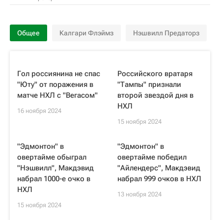
Общее
Калгари Флэймз
Нэшвилл Предаторз
Гол россиянина не спас
Российского вратаря
"Юту" от поражения в
"Тампы" признали
матче НХЛ с "Вегасом"
второй звездой дня в
НХЛ
16 ноября 2024
15 ноября 2024
"Эдмонтон" в
"Эдмонтон" в
овертайме обыграл
овертайме победил
"Нэшвилл", Макдэвид
"Айлендерс", Макдэвид
набрал 1000-е очко в
набрал 999 очков в НХЛ
НХЛ
13 ноября 2024
15 ноября 2024