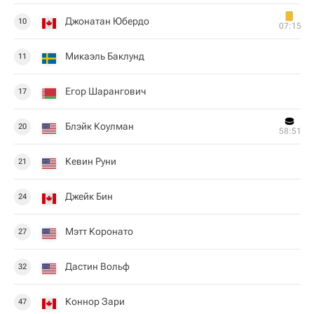
Джонатан Юбердо
10
07:15
Микаэль Баклунд
11
Егор Шарангович
17
Блэйк Коулман
20
58:51
Кевин Руни
21
Джейк Бин
24
Мэтт Коронато
27
Дастин Вольф
32
Коннор Зари
47