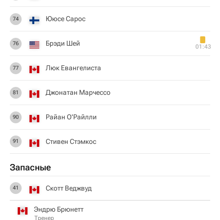
Ююсе Сарос
74
Брэди Шей
76
01:43
Люк Евангелиста
77
Джонатан Марчессо
81
Райан О'Райлли
90
Стивен Стэмкос
91
Запасные
Скотт Веджвуд
41
Эндрю Брюнетт
Тренер