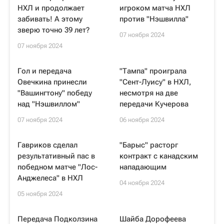
НХЛ и продолжает
игроком матча НХЛ
забивать! А этому
против "Нэшвилла"
зверю точно 39 лет?
07 ноября 2024
07 ноября 2024
Гол и передача
"Тампа" проиграла
Овечкина принесли
"Сент-Луису" в НХЛ,
"Вашингтону" победу
несмотря на две
над "Нэшвиллом"
передачи Кучерова
07 ноября 2024
06 ноября 2024
Гавриков сделал
"Барыс" расторг
результативный пас в
контракт с канадским
победном матче "Лос-
нападающим
Анджелеса" в НХЛ
04 ноября 2024
05 ноября 2024
Передача Подколзина
Шайба Дорофеева