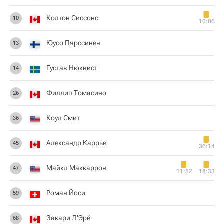
Колтон Сиссонс
10
10:06
Юусо Пярссинен
13
Густав Нюквист
14
Филлип Томасино
26
Коул Смит
36
Александр Каррье
45
36:14
Майкл Маккаррон
47
11:52
18:33
Роман Йоси
59
Закари Л'Эрё
68