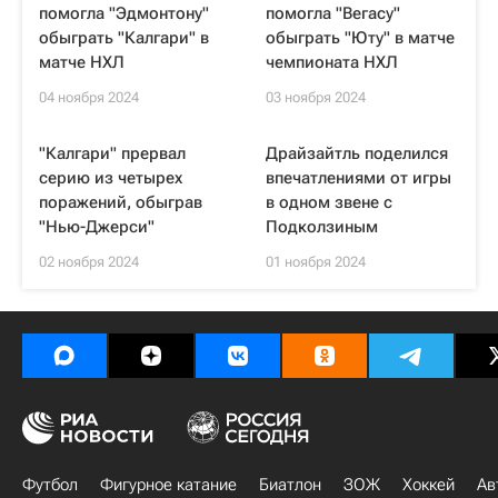
помогла "Эдмонтону"
помогла "Вегасу"
обыграть "Калгари" в
обыграть "Юту" в матче
матче НХЛ
чемпионата НХЛ
04 ноября 2024
03 ноября 2024
"Калгари" прервал
Драйзайтль поделился
серию из четырех
впечатлениями от игры
поражений, обыграв
в одном звене с
"Нью-Джерси"
Подколзиным
02 ноября 2024
01 ноября 2024
Футбол
Фигурное катание
Биатлон
ЗОЖ
Хоккей
Ав