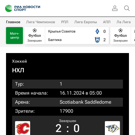
Главное
Лига Чемпионов
РПЛ
Лига Европы
АПЛ
Ла Лига
0
Крылья Советов
Матч-
Футбол
Футбол
центр
2
Балтика
Завершен
Завершен
Хоккей
НХЛ
Тур:
1
Время начала:
16.11.2024 в 05:00
Арена:
Scotiabank Saddledome
Зрители:
17900
Завершен
2
:
0