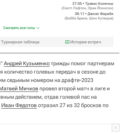
27:05 •
Трэвис Конечны
(
Скотт Лафтон
,
Эрик Йоннсон
)
38:11 •
Джоэл Фараби
(
Бобби Бринк
,
Шон Кутюрье
)
Смотреть все голы
Турнирная таблица
История встреч
и"
Андрей Кузьменко
трижды помог партнерам
я количество голевых передач в сезоне до
им седьмым номером на драфте-2023
Матвей Мичков
провел второй матч в лиге и
вным действием, отдав голевой пас на
"
Иван Федотов
отразил 27 из 32 бросков по