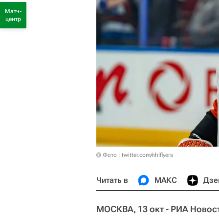
Матч-
центр
© Фото : twitter.com/nhlflyers
Читать в
МАКС
Дзе
МОСКВА, 13 окт - РИА Новос