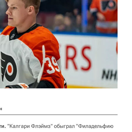
н
ти.
"Калгари Флэймз" обыграл "Филадельфию