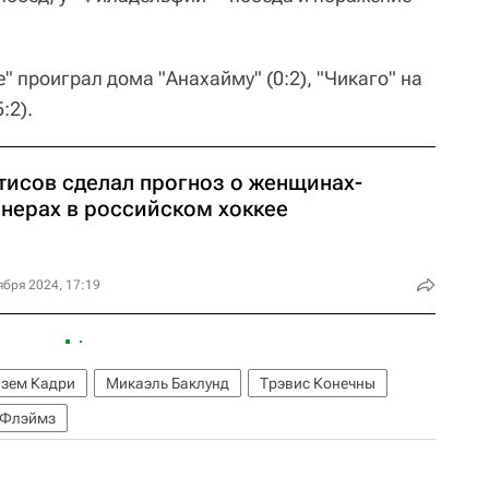
" проиграл дома "Анахайму" (0:2), "Чикаго" на
:2).
тисов сделал прогноз о женщинах-
енерах в российском хоккее
ября 2024, 17:19
зем Кадри
Микаэль Баклунд
Трэвис Конечны
 Флэймз