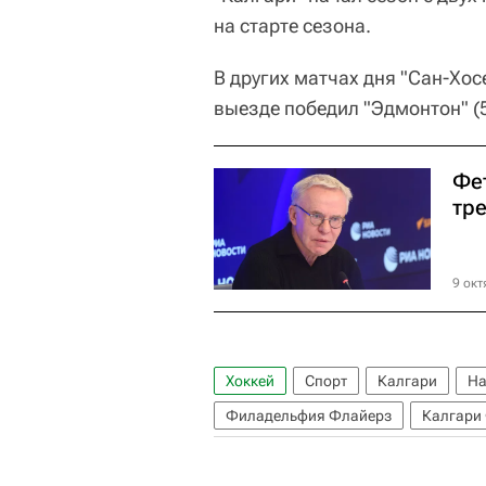
на старте сезона.
В других матчах дня "Сан-Хосе
выезде победил "Эдмонтон" (5
Фе
тр
9 окт
Хоккей
Спорт
Калгари
На
Филадельфия Флайерз
Калгари