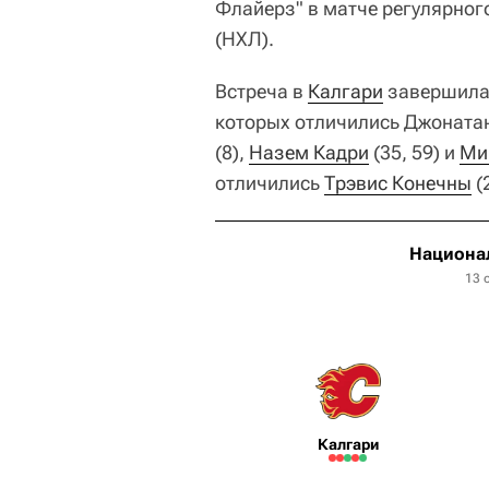
Флайерз" в матче регулярног
(НХЛ).
Встреча в
Калгари
завершилась
которых отличились Джонатан
(8),
Назем Кадри
(35, 59) и
Ми
отличились
Трэвис Конечны
(
Национал
13 
Калгари