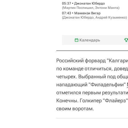
05:37 •
Джонатан Юбердо
(
Мартин Поспишил
,
Энтони Манта
)
07:43 •
Маккензи Вигар
(
Джонатан Юбердо
,
Андрей Кузьменко
)
Календарь
Российский форвард "Калгар
по команде отличиться, довед
четырех. Выбранный под общ
нападающий "Филадельфии"
отметился первым результати
Конечны. Голкипер "Флайерз
своим воротам.