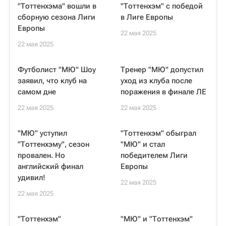
"Тоттенхэма" вошли в
"Тоттенхэм" с победой
сборную сезона Лиги
в Лиге Европы
Европы
22 мая 2025
22 мая 2025
Футболист "МЮ" Шоу
Тренер "МЮ" допустил
заявил, что клуб на
уход из клуба после
самом дне
поражения в финале ЛЕ
22 мая 2025
22 мая 2025
"МЮ" уступил
"Тоттенхэм" обыграл
"Тоттенхэму", сезон
"МЮ" и стал
провален. Но
победителем Лиги
английский финал
Европы
удивил!
22 мая 2025
22 мая 2025
"Тоттенхэм"
"МЮ" и "Тоттенхэм"