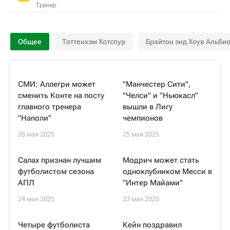
Тренер
Общее
Тоттенхэм Хотспур
Брайтон энд Хоув Альби
СМИ: Аллегри может
"Манчестер Сити",
сменить Конте на посту
"Челси" и "Ньюкасл"
главного тренера
вышли в Лигу
"Наполи"
чемпионов
26 мая 2025
25 мая 2025
Салах признан лучшим
Модрич может стать
футболистом сезона
одноклубником Месси в
АПЛ
"Интер Майами"
24 мая 2025
23 мая 2025
Четыре футболиста
Кейн поздравил