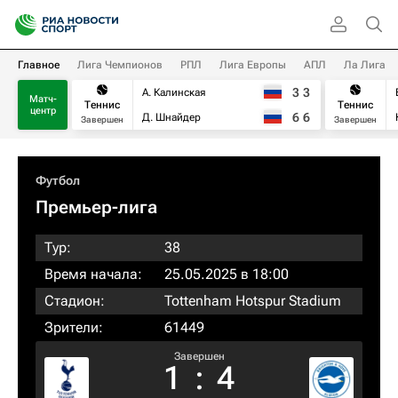
Главное
Лига Чемпионов
РПЛ
Лига Европы
АПЛ
Ла Лига
3
3
А. Калинская
Матч-
Теннис
Теннис
центр
6
6
Д. Шнайдер
Завершен
Завершен
Футбол
Премьер-лига
Тур:
38
Время начала:
25.05.2025 в 18:00
Стадион:
Tottenham Hotspur Stadium
Зрители:
61449
Завершен
1
:
4