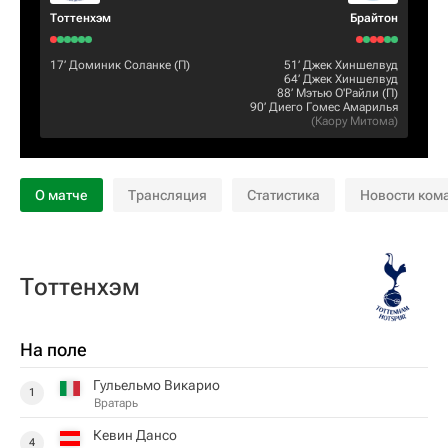
Тоттенхэм
Брайтон
17‎’‎
Доминик Соланке
(П)
51‎’‎
Джек Хиншелвуд
64‎’‎
Джек Хиншелвуд
88‎’‎
Мэтью О'Райли
(П)
90‎’‎
Диего Гомес Амарилья
(
Каору Митома
)
О матче
Трансляция
Статистика
Новости ком
Тоттенхэм
На поле
Гульельмо Викарио
1
Вратарь
Кевин Дансо
4