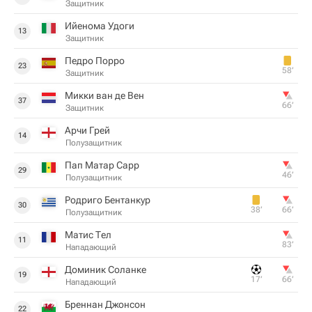
Защитник
Ийенома Удоги
13
Защитник
Педро Порро
23
58‎’‎
Защитник
Микки ван де Вен
37
66‎’‎
Защитник
Арчи Грей
14
Полузащитник
Пап Матар Сарр
29
46‎’‎
Полузащитник
Родриго Бентанкур
30
38‎’‎
66‎’‎
Полузащитник
Матис Тел
11
83‎’‎
Нападающий
Доминик Соланке
19
17‎’‎
66‎’‎
Нападающий
Бреннан Джонсон
22