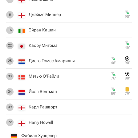
Джеймс Милнер
6
90‎’‎
Эйран Кашин
16
Каору Митома
22
46‎’‎
Диего Гомес Амарилья
25
46‎’‎
90‎’‎
Мэтью О'Райли
33
76‎’‎
88‎’‎
Йоэл Велтман
34
59‎’‎
79‎’‎
Карл Рашворт
39
Harry Howell
72
Фабиан Хурцелер