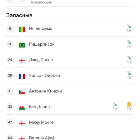
Нападающий
Запасные
Ив Биссума
8
66‎’‎
Ришарлисон
9
66‎’‎
Джед Спенс
24
83‎’‎
Уилсон Одоберт
28
46‎’‎
Антонин Кински
31
Бен Дэвис
33
66‎’‎
80‎’‎
Mikey Moore
47
Damola Ajayi
63