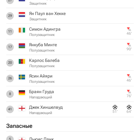
27
Защитник
Ян Паул ван Хекке
29
Защитник
Симон Адингра
11
46‎’‎
Полузащитник
Янкуба Минте
17
90‎’‎
Полузащитник
Карлос Балеба
20
Полузащитник
Ясин Айяри
26
46‎’‎
Полузащитник
Браян Груда
8
76‎’‎
Нападающий
Джек Хиншелвуд
41
51‎’‎
64‎’‎
Нападающий
Запасные
Льюис Данк
5