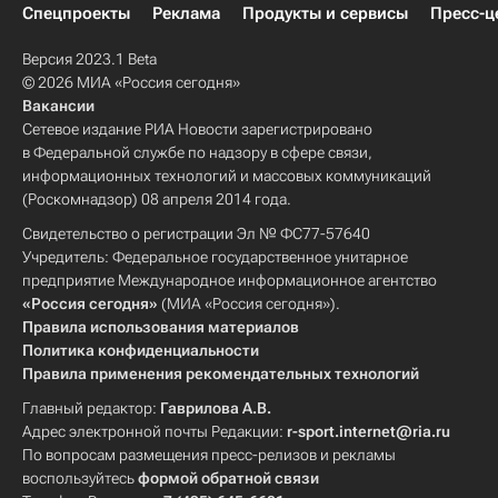
Спецпроекты
Реклама
Продукты и сервисы
Пресс-ц
Версия 2023.1 Beta
© 2026 МИА «Россия сегодня»
Вакансии
Сетевое издание РИА Новости зарегистрировано
в Федеральной службе по надзору в сфере связи,
информационных технологий и массовых коммуникаций
(Роскомнадзор) 08 апреля 2014 года.
Свидетельство о регистрации Эл № ФС77-57640
Учредитель: Федеральное государственное унитарное
предприятие Международное информационное агентство
«Россия сегодня»
(МИА «Россия сегодня»).
Правила использования материалов
Политика конфиденциальности
Правила применения рекомендательных технологий
Главный редактор:
Гаврилова А.В.
Адрес электронной почты Редакции:
r-sport.internet@ria.ru
По вопросам размещения пресс-релизов и рекламы
воспользуйтесь
формой обратной связи