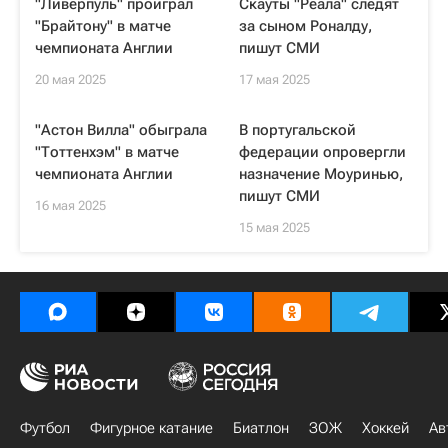
"Ливерпуль" проиграл
Скауты "Реала" следят
"Брайтону" в матче
за сыном Роналду,
чемпионата Англии
пишут СМИ
20 мая 2025
17 мая 2025
"Астон Вилла" обыграла
В португальской
"Тоттенхэм" в матче
федерации опровергли
чемпионата Англии
назначение Моуринью,
пишут СМИ
16 мая 2025
15 мая 2025
Футбол
Фигурное катание
Биатлон
ЗОЖ
Хоккей
Ав