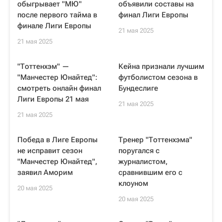
обыгрывает "МЮ"
объявили составы на
после первого тайма в
финал Лиги Европы
финале Лиги Европы
21 мая 2025
21 мая 2025
"Тоттенхэм" —
Кейна признали лучшим
"Манчестер Юнайтед":
футболистом сезона в
смотреть онлайн финал
Бундеслиге
Лиги Европы 21 мая
21 мая 2025
21 мая 2025
Победа в Лиге Европы
Тренер "Тоттенхэма"
не исправит сезон
поругался с
"Манчестер Юнайтед",
журналистом,
заявил Аморим
сравнившим его с
клоуном
20 мая 2025
20 мая 2025