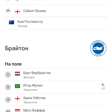
Callum Olusesi
64
Анж Постекоглу
Тренер
Брайтон
На поле
Барт Вербрюгген
1
Вратарь
Игор Жулио
3
59‎’‎
Защитник
Адам Уэбстер
4
Защитник
Матс Виффер