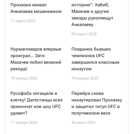
Прохазка назвал
историю": Хабиб,
Анкалаева мошенником
Махачев и другие
звезды рукоплещут
11 марта 2025
Анкалаеву
09 марта 2025
Нурмагомедов впервые
Поединок бывших
проиграл... Зато
чемпионов UFC
Махачев побил великий
завершился классным
рекорд!
нокаутом
19 января 2025
19 января 2025
Русофоба затащили в
Перейра снова
клетку! Дагестанцы всех
нокаутировал Прохазку
прикончат или шоу UFC
и защитил титул UFC в
удивит?
полутяжелом весе
17 января 2025
30 июня 2024