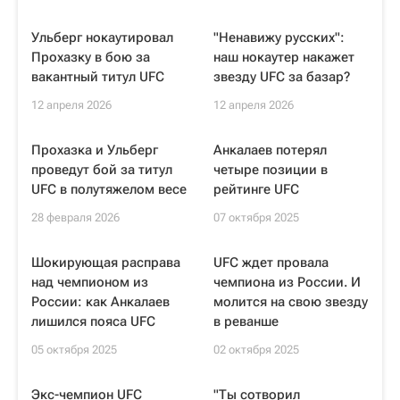
Ульберг нокаутировал
"Ненавижу русских":
Прохазку в бою за
наш нокаутер накажет
вакантный титул UFC
звезду UFC за базар?
12 апреля 2026
12 апреля 2026
Прохазка и Ульберг
Анкалаев потерял
проведут бой за титул
четыре позиции в
UFC в полутяжелом весе
рейтинге UFC
28 февраля 2026
07 октября 2025
Шокирующая расправа
UFC ждет провала
над чемпионом из
чемпиона из России. И
России: как Анкалаев
молится на свою звезду
лишился пояса UFC
в реванше
05 октября 2025
02 октября 2025
Экс-чемпион UFC
"Ты сотворил