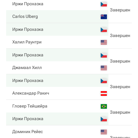
Иржи Прохазка
Завершен
Carlos Ulberg
Иржи Прохазка
Завершен
Халил Раунтри
Иржи Прохазка
Завершен
Джамаал Хилл
Иржи Прохазка
Завершен
Александар Ракич
Гловер Тейшейра
Завершен
Иржи Прохазка
Доминик Рейес
Завершен