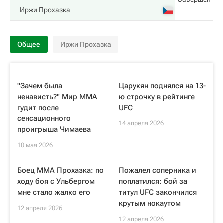
Иржи Прохазка
Общее
Иржи Прохазка
"Зачем была
Царукян поднялся на 13-
ненависть?" Мир ММА
ю строчку в рейтинге
гудит после
UFC
сенсационного
14 апреля 2026
проигрыша Чимаева
10 мая 2026
Боец MMA Прохазка: по
Пожалел соперника и
ходу боя с Ульбергом
поплатился: бой за
мне стало жалко его
титул UFC закончился
крутым нокаутом
12 апреля 2026
12 апреля 2026