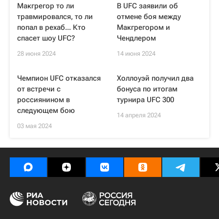
Макгрегор то ли
В UFC заявили об
травмировался, то ли
отмене боя между
попал в рехаб... Кто
Макгрегором и
спасет шоу UFC?
Чендлером
28 июня 2024
14 июня 2024
Чемпион UFC отказался
Холлоуэй получил два
от встречи с
бонуса по итогам
россиянином в
турнира UFC 300
следующем бою
14 апреля 2024
03 мая 2024