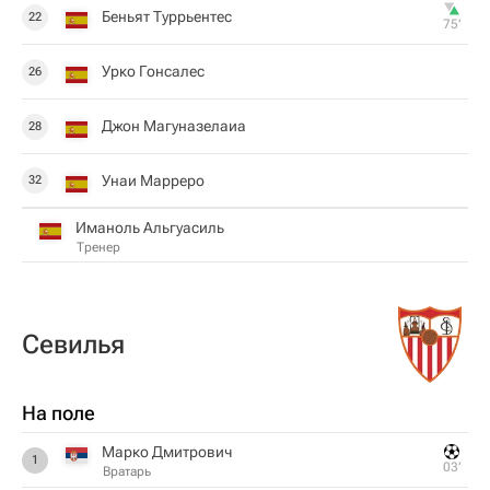
Беньят Туррьентес
22
75‎’‎
Урко Гонсалес
26
Джон Магуназелаиа
28
Унаи Марреро
32
Иманоль Альгуасиль
Тренер
Севилья
На поле
Марко Дмитрович
1
03‎’‎
Вратарь