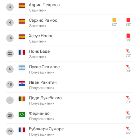
Адриа Педроса
3
Защитник
Серхио Рамос
4
82‎’‎
88‎’‎
Защитник
Хесус Навас
16
88‎’‎
Защитник
Лоик Баде
22
73‎’‎
Защитник
Лукас Окампос
5
90‎’‎
Полузащитник
Иван Ракитич
10
Полузащитник
Доди Лукебакио
11
73‎’‎
Полузащитник
Фернандо
20
90‎’‎
Полузащитник
Бубакари Сумаре
24
46‎’‎
Полузащитник