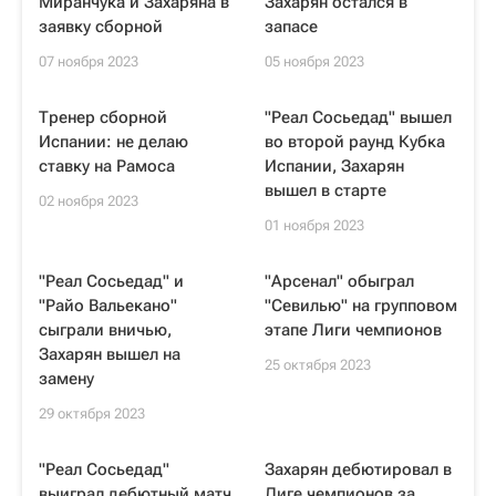
Миранчука и Захаряна в
Захарян остался в
заявку сборной
запасе
07 ноября 2023
05 ноября 2023
Тренер сборной
"Реал Сосьедад" вышел
Испании: не делаю
во второй раунд Кубка
ставку на Рамоса
Испании, Захарян
вышел в старте
02 ноября 2023
01 ноября 2023
"Реал Сосьедад" и
"Арсенал" обыграл
"Райо Вальекано"
"Севилью" на групповом
сыграли вничью,
этапе Лиги чемпионов
Захарян вышел на
25 октября 2023
замену
29 октября 2023
"Реал Сосьедад"
Захарян дебютировал в
выиграл дебютный матч
Лиге чемпионов за