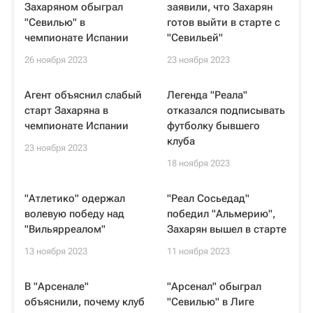
Захаряном обыграл
заявили, что Захарян
"Севилью" в
готов выйти в старте с
чемпионате Испании
"Севильей"
26 ноября 2023
23 ноября 2023
Агент объяснил слабый
Легенда "Реала"
старт Захаряна в
отказался подписывать
чемпионате Испании
футболку бывшего
клуба
23 ноября 2023
18 ноября 2023
"Атлетико" одержал
"Реал Сосьедад"
волевую победу над
победил "Альмерию",
"Вильярреалом"
Захарян вышел в старте
13 ноября 2023
11 ноября 2023
В "Арсенале"
"Арсенал" обыграл
объяснили, почему клуб
"Севилью" в Лиге