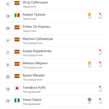
Игор Субельдия
5
Защитник
Амари Траоре
18
78‎’‎
84‎’‎
Защитник
Робен Ле Норман
24
Защитник
Мартин Субименди
4
Полузащитник
Андер Барренечеа
7
67‎’‎
Полузащитник
Микель Мерино
8
33‎’‎
75‎’‎
Полузащитник
Браис Мендес
23
Полузащитник
Такэфуса Кубо
14
84‎’‎
Нападающий
Умар Садик
19
22‎’‎
75‎’‎
Нападающий