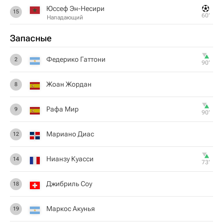
Юссеф Эн-Несири
15
60‎’‎
Нападающий
Запасные
Федерико Гаттони
2
90‎’‎
Жоан Жордан
8
Рафа Мир
9
90‎’‎
Мариано Диас
12
Нианзу Куасси
14
73‎’‎
Джибриль Соу
18
Маркос Акунья
19