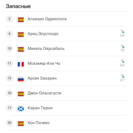
Запасные
Альваро Одриосола
2
Ариц Элустондо
6
84‎’‎
Микель Оярсабаль
10
75‎’‎
Мохамед-Али Чо
11
84‎’‎
Арсен Захарян
12
67‎’‎
Джон Оласагасти
16
Киран Тирни
17
Хон Пачеко
20