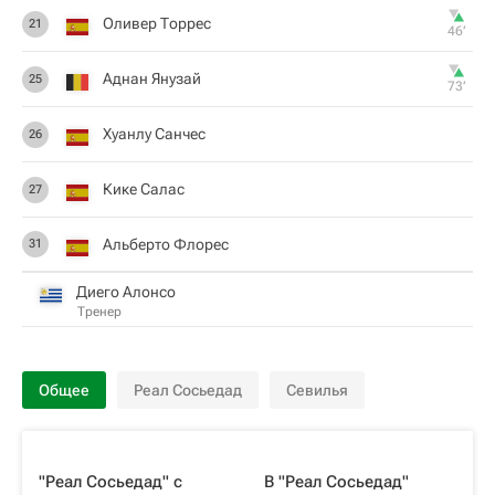
Оливер Торрес
21
46‎’‎
Аднан Янузай
25
73‎’‎
Хуанлу Санчес
26
Кике Салас
27
Альберто Флорес
31
Диего Алонсо
Тренер
Общее
Реал Сосьедад
Севилья
"Реал Сосьедад" с
В "Реал Сосьедад"