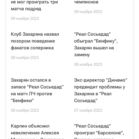
не мог проиграть три
чемпионов
матча подряд
09 ноября 2023
09 ноября 2023
Клуб Захаряна назвал
"Реал Сосьедад"
позором поведение
обыграл "Бенфику",
фанатов соперника
Захарян вышел на
замену
08 ноября 2023
08 ноября 2023
Захарян остался в
Экс-директор "Динамо"
запасе "Реал Сосьедад"
предвидит проблемы у
на матч ЛЧ против
Захаряна в "Реал
"Бенфики"
Сосьедад"
08 ноября 2023
07 ноября 2023
Карпин объяснил
"Реал Сосьедад"
невключение Алексея
проиграл "Барселоне",