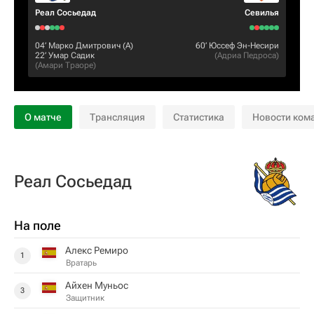
Реал Сосьедад
Севилья
04‎’‎
Марко Дмитрович
(А)
60‎’‎
Юссеф Эн-Несири
22‎’‎
Умар Садик
(
Адриа Педроса
)
(
Амари Траоре
)
О матче
Трансляция
Статистика
Новости ком
Реал Сосьедад
На поле
Алекс Ремиро
1
Вратарь
Айхен Муньос
3
Защитник