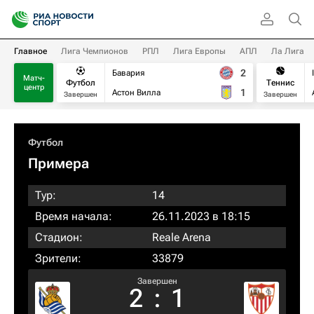
Главное
Лига Чемпионов
РПЛ
Лига Европы
АПЛ
Ла Лига
2
Бавария
Матч-
Футбол
Теннис
центр
1
Астон Вилла
Завершен
Завершен
Футбол
Примера
Тур:
14
Время начала:
26.11.2023 в 18:15
Стадион:
Reale Arena
Зрители:
33879
Завершен
2
:
1