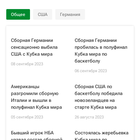
Общее
США
Германия
Сборная Германии
Сборная Германии
сенсационно выбила
пробилась в полуфинал
США с Кубка мира
Кубка мира по
баскетболу
08 сентября 2023
06 сентября 2023
Американцы
Сборная США по
разгромили сборную
баскетболу победила
Италии и вышли в
новозеландцев на
полуфинал Кубка мира
старте Кубка мира
05 сентября 2023
26 августа 2023
Бывший игрок НБА
Состоялась жеребьевка
назвал состав сборной
Кубка мира по