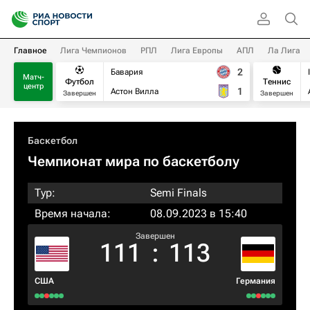
Главное
Лига Чемпионов
РПЛ
Лига Европы
АПЛ
Ла Лига
2
Бавария
Матч-
Футбол
Теннис
центр
1
Астон Вилла
Завершен
Завершен
Баскетбол
Чемпионат мира по баскетболу
Тур:
Semi Finals
Время начала:
08.09.2023 в 15:40
Завершен
111
:
113
США
Германия