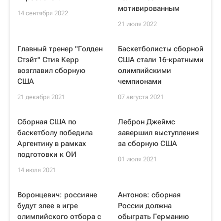
мотивированным
14 сентября 2022
21 июля 2022
Главный тренер "Голден
Баскетболисты сборной
Стэйт" Стив Керр
США стали 16-кратными
возглавил сборную
олимпийскими
США
чемпионами
21 декабря 2021
07 августа 2021
Сборная США по
Леброн Джеймс
баскетболу победила
завершил выступления
Аргентину в рамках
за сборную США
подготовки к ОИ
01 июля 2021
14 июля 2021
Воронцевич: россияне
Антонов: сборная
будут злее в игре
России должна
олимпийского отбора с
обыграть Германию