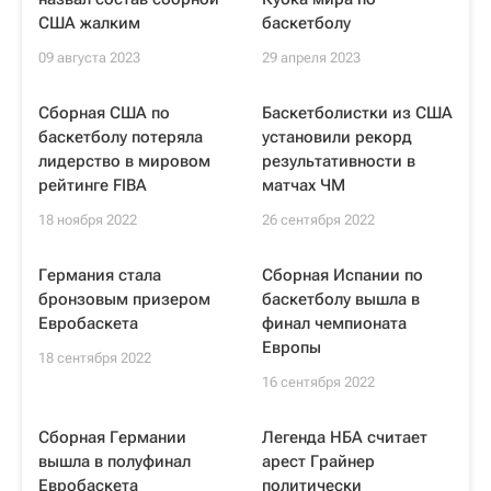
США жалким
баскетболу
09 августа 2023
29 апреля 2023
Сборная США по
Баскетболистки из США
баскетболу потеряла
установили рекорд
лидерство в мировом
результативности в
рейтинге FIBA
матчах ЧМ
18 ноября 2022
26 сентября 2022
Германия стала
Сборная Испании по
бронзовым призером
баскетболу вышла в
Евробаскета
финал чемпионата
Европы
18 сентября 2022
16 сентября 2022
Сборная Германии
Легенда НБА считает
вышла в полуфинал
арест Грайнер
Евробаскета
политически