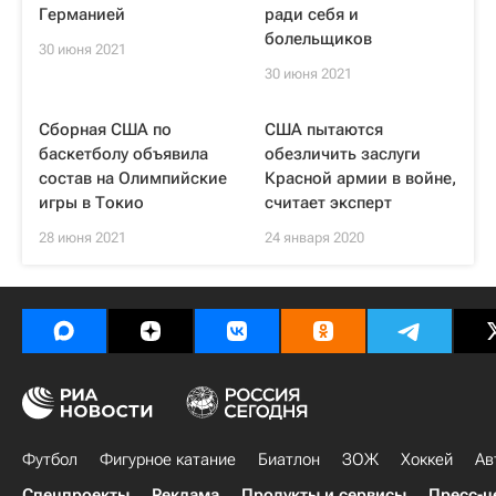
Германией
ради себя и
болельщиков
30 июня 2021
30 июня 2021
Сборная США по
США пытаются
баскетболу объявила
обезличить заслуги
состав на Олимпийские
Красной армии в войне,
игры в Токио
считает эксперт
28 июня 2021
24 января 2020
Футбол
Фигурное катание
Биатлон
ЗОЖ
Хоккей
Ав
Спецпроекты
Реклама
Продукты и сервисы
Пресс-ц